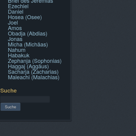
Brief des Jeremias
Ezechiel
Daniel
Hosea (Osee)
Joel
Amos
Obadja (Abdias)
Jonas
Micha (Michäas)
Nahum
Habakuk
Zephanja (Sophonias)
Haggaj (Aggäus)
Sacharja (Zacharias)
Maleachi (Malachias)
Suche