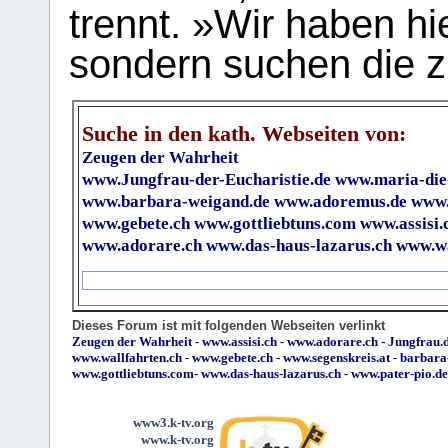
trennt. »Wir haben hi
sondern suchen die z
Suche in den kath. Webseiten von:
Zeugen der Wahrheit
www.Jungfrau-der-Eucharistie.de
www.maria-die
www.barbara-weigand.de
www.adoremus.de
www.
www.gebete.ch
www.gottliebtuns.com
www.assisi.
www.adorare.ch
www.das-haus-lazarus.ch
www.wa
Dieses Forum ist mit folgenden Webseiten verlinkt
Zeugen der Wahrheit
-
www.assisi.ch
-
www.adorare.ch
-
Jungfrau.d
www.wallfahrten.ch
-
www.gebete.ch
-
www.segenskreis.at
-
barbara
www.gottliebtuns.com
-
www.das-haus-lazarus.ch
-
www.pater-pio.de
www3.k-tv.org
www.k-tv.org