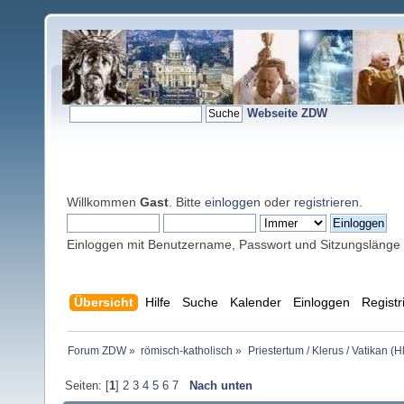
Webseite ZDW
Willkommen
Gast
. Bitte
einloggen
oder
registrieren
.
Einloggen mit Benutzername, Passwort und Sitzungslänge
Übersicht
Hilfe
Suche
Kalender
Einloggen
Registr
Forum ZDW
»
römisch-katholisch
»
Priestertum / Klerus / Vatikan (Hl
Seiten: [
1
]
2
3
4
5
6
7
Nach unten