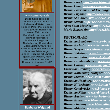
Bistum Basel:
http://www.bistum-
Bistum Chur:
http://www.bistum-c
Bistum Lausanne-Genf-Freiburg:
Bistum Lugano:
http://www.catt.c
www.pater-pio.de
Bistum St. Gallen:
http://www.bist
Diese Seite soll einen
Bistum Sitten:
http://www.cath-vs
Überblick geben über das
Leben und Wirken des
Abtei Saint-Maurice:
http://www.
Heiligen Pater Pio, einer der
Maria Einsiedeln:
http://www.klos
ganz großen Heiligen in
unserer Zeit, der die
Wundmale trug und viele
DEUTSCHLAND
Wunder vollbrachte.
In der Nachfolge und
Erzbistum Bamberg:
www.eo-bam
Nachahmung Christi, des
Bistum Eichstätt:
www.bistum-eich
Gekreuzigten, war er so
hochherzig und vollkommen,
Bistum Speyer:
www.bistum-speye
dass man hätte sagen
Bistum Würzburg:
www.bistum-wu
können: »Ich bin mit Christus
Erzbistum Berlin:
www.erzbistumb
gekreuzigt worden, nicht
mehr ich lebe, sondern
Bistum Dresden-Meißen:
www.bis
Christus lebt in mir« (Gal 2,
Bistum Görlitz:
www.bistum-goerli
19)
Erzbistum Freiburg:
www.erzbistu
Bistum Rottenburg-Stuttgart:
www
Bistum Mainz:
www.bistum-mainz
Erzbistum Hamburg:
www.erzbis
Bistum Hildesheim:
www.bistum-h
Bistum Osnabrück:
www.bistum-o
Erzbistum Köln:
www.erzbistum-k
Bistum Aachen:
www.kirche-im-b
Bistum Essen:
www.bistum-essen.
Bistum Limburg:
www.bistum-lim
Barbara Weigand
Bistum Münster:
www.bistummuen