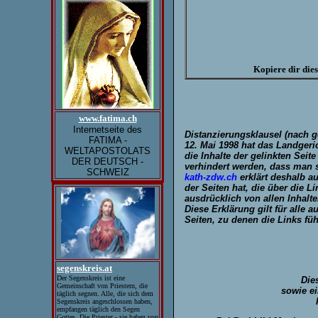
Kopiere dir die
www.fatima.ch
Internetseite des
Distanzierungsklausel
(nach g
FATIMA -
12. Mai 1998 hat das Landger
WELTAPOSTOLATS
die Inhalte der gelinkten Seit
DER DEUTSCH -
verhindert werden, dass man s
SCHWEIZ
kath-zdw.ch
erklärt deshalb au
der Seiten hat, die über die L
ausdrücklich von allen Inhalte
Diese Erklärung gilt für alle a
Seiten, zu denen die Links füh
segenskreis.at
Der Segenskreis ist eine
Die
Gemeinschaft von Priestern, die
sowie ei
täglich segnen. Alle, die sich dem
Segenskreis angeschlossen haben,
empfangen täglich den Segen
Gottes. Die Priester - sie haben von