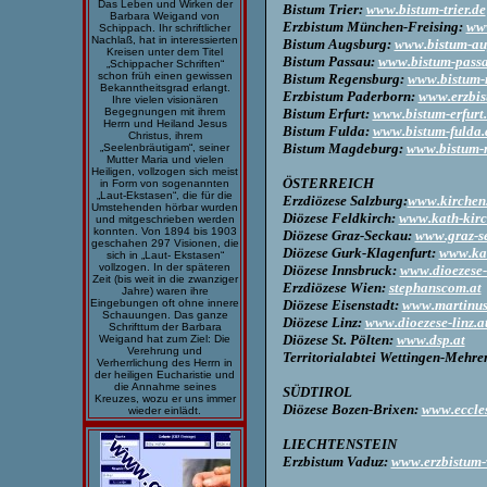
Das Leben und Wirken der
Bistum Trier:
www.bistum-trier.de
Barbara Weigand von
Erzbistum München-Freising:
www
Schippach.
Ihr schriftlicher
Nachlaß, hat in interessierten
Bistum Augsburg:
www.bistum-au
Kreisen unter dem Titel
Bistum Passau:
www.bistum-passa
„Schippacher Schriften“
schon früh einen gewissen
Bistum Regensburg:
www.bistum-
Bekanntheitsgrad erlangt.
Erzbistum Paderborn:
www.erzbis
Ihre vielen visionären
Bistum Erfurt:
www.bistum-erfurt
Begegnungen mit ihrem
Herrn und Heiland Jesus
Bistum Fulda:
www.bistum-fulda.
Christus, ihrem
Bistum Magdeburg:
www.bistum-
„Seelenbräutigam“, seiner
Mutter Maria und vielen
Heiligen, vollzogen sich meist
ÖSTERREICH
in Form von sogenannten
„Laut-Ekstasen“, die für die
Erzdiözese Salzburg:
www.kirchen
Umstehenden hörbar wurden
Diözese Feldkirch:
www.kath-kirc
und mitgeschrieben werden
konnten. Von 1894 bis 1903
Diözese Graz-Seckau:
www.graz-s
geschahen 297 Visionen, die
Diözese Gurk-Klagenfurt:
www.kat
sich in „Laut- Ekstasen“
vollzogen. In der späteren
Diözese Innsbruck:
www.dioezese-
Zeit (bis weit in die zwanziger
Erzdiözese Wien:
stephanscom.at
Jahre) waren ihre
Diözese Eisenstadt:
www.martinus
Eingebungen oft ohne innere
Schauungen. Das ganze
Diözese Linz:
www.dioezese-linz.a
Schrifttum der Barbara
Diözese St. Pölten:
www.dsp.at
Weigand hat zum Ziel: Die
Verehrung und
Territorialabtei Wettingen-Mehre
Verherrlichung des Herrn in
der heiligen Eucharistie und
die Annahme seines
SÜDTIROL
Kreuzes, wozu er uns immer
Diözese Bozen-Brixen:
www.eccle
wieder einlädt.
LIECHTENSTEIN
Erzbistum Vaduz:
www.erzbistum-