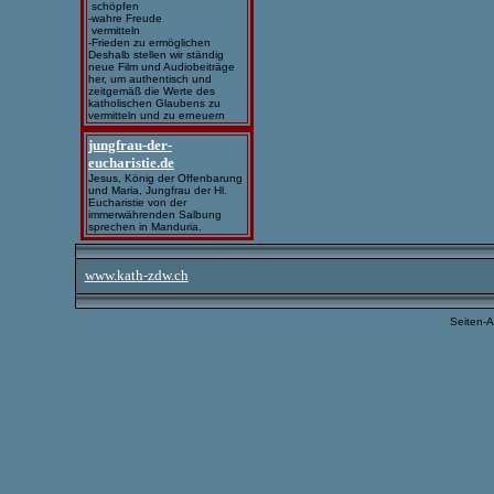
schöpfen
-wahre Freude
vermitteln
-Frieden zu ermöglichen
Deshalb stellen wir ständig
neue Film und Audiobeiträge
her, um authentisch und
zeitgemäß die Werte des
katholischen Glaubens zu
vermitteln und zu erneuern
jungfrau-der-
eucharistie.de
Jesus, König der Offenbarung
und Maria, Jungfrau der Hl.
Eucharistie von der
immerwährenden Salbung
sprechen in Manduria.
www.kath-zdw.ch
Seiten-