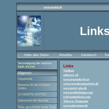
www.assisi.ch
Link
Index aller Seiten
Aktuelles
Gästebuch
Su
Verteidigung der wahren
Links
kath. Kirche
Vatikan
Allgemein
adorare ch
Hauptseite
www.segenskreis.at
www.rosenkranzgebete.de
Beweise für die Existenz
www.pater-pio.de
Gottes
www.gottliebtuns.com
10 GEBOTE GOTTES
echt-katholisch.com
Sakrament der Beichte
Therese Neumann
www.adoremus.de
Was geschieht beim Tod