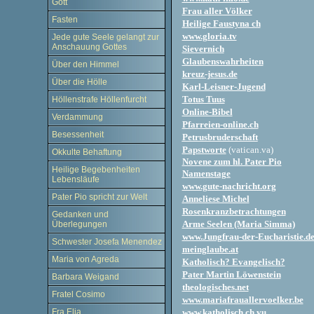
Gott
Frau aller Völker
Fasten
Heilige Faustyna ch
www.gloria.tv
Jede gute Seele gelangt zur
Anschauung Gottes
Sievernich
Glaubenswahrheiten
Über den Himmel
kreuz-jesus.de
Über die Hölle
Karl-Leisner-Jugend
Totus Tuus
Höllenstrafe Höllenfurcht
Online-Bibel
Verdammung
Pfarreien-online.ch
Besessenheit
Petrusbruderschaft
Papstworte
(vatican.va)
Okkulte Behaftung
Novene zum hl. Pater Pio
Heilige Begebenheiten
Namenstage
Lebensläufe
www.gute-nachricht.org
Pater Pio spricht zur Welt
Anneliese Michel
Rosenkranzbetrachtungen
Gedanken und
Arme Seelen (Maria Simma)
Überlegungen
www.Jungfrau-der-Eucharistie.d
Schwester Josefa Menendez
meinglaube.at
Maria von Agreda
Katholisch? Evangelisch?
Pater Martin Löwenstein
Barbara Weigand
theologisches.net
Fratel Cosimo
www.mariafrauallervoelker.be
Fra Elia
www.katholisch.ch.vu