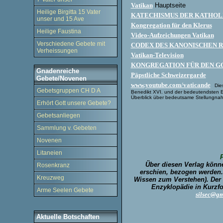
Vatikan
Hauptseite
Heilige Birgitta 15 Vater
KATECHISMUS DER KATHOL
unser und 15 Ave
Kongregation für den Klerus
Heilige Faustina
Video-Aufzeichungen Vatikan
Verschiedene Gebete mit
CODEX DES KANONISCHEN 
Verheissungen
Vatikan-Television
KONGREGATION FÜR DEN G
Gnadenreiche
Päpstliche Schweizergarde
Gebete/Novenen
www.youtube.com/vaticande
Die
Gebetsgruppen CH D A
Benedikt XVI. und der bedeutendsten Ere
Überblick über bedeutsame Stellungnah
Erhört Gott unsere Gebete?
Gebetsanliegen
Sammlung v. Gebeten
Novenen
Litaneien
Über diesen Verlag könne
Rosenkranz
erschien, bezogen werden. 
Kreuzweg
Wissen zum Verstehen). Der 
Enzyklopädie in Kurzfo
Arme Seelen Gebete
silsec@g
Aktuelle Botschaften