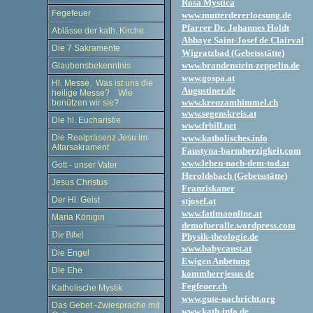
Rosa Mystica
Fegefeuer
www.mutterdererloesung.de
Pfarrer Dr. Johannes Holdt
Ablässe der kath. Kirche
Abbaye Saint-Josef de Clairval
Die 7 Sakramente
Wigratzbad (Gebetsstätte)
www.brandenstein-zeppelin.de
Glaubensbekenntnis
www.gospa.at
Hl. Messe. Was ist uns die
Augustiner.de
heilige Messe? Wie
www.kreuzamhimmel.ch
benützen wir sie?
www.segenskreis.at
Die hl. Eucharistie
www.frbill.net
Die Realpräsenz Jesu im
www.katholisches.info
Altarsakrament
Faustyna-barmherzigkeit.com
www.leben-nach-dem-tod.at
Gott - unser Vater
Heroldsbach (Gebetsstätte)
Jesus Christus
Franziskaner
Der Hl. Geist
stjosef.at
www.fatimaonline.at
Maria Königin
demofueralle.wordpress.com
Die Bibel
Physik-theologie.de
www.babycaust.at
Die Engel
Ewigen Anbetung
Die Ehe
kommherrjesus de
Fegfeuer.ch
Katholische Mystik
www.gute-nachricht.org
Das Gebet -Zwiesprache mit
www.kath-info.de