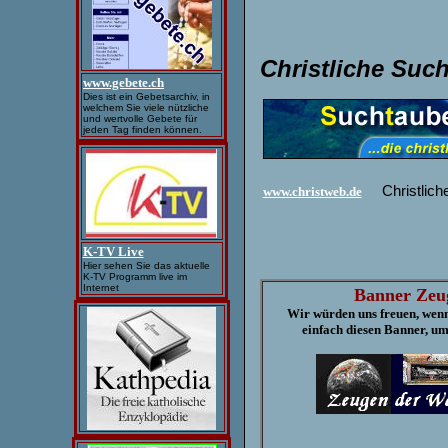
Christliche Su
www.gebete.ch
Dies ist ein Gebetsarchiv, in
welchem Sie viele nützliche
und wertvolle Gebete für
jeden Tag finden können.
Christlich
www.christweb.de
K-TV Live
.
Hier sehen Sie das aktuelle
K-TV Programm live im
Internet
Banner Zeu
Wir würden uns freuen, wen
einfach diesen Banner, u