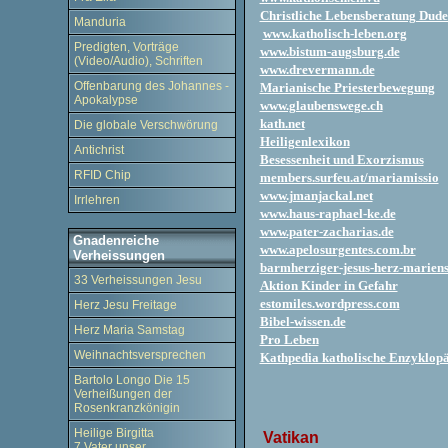
Christliche Lebensberatung Dude
Manduria
www.katholisch-leben.org
Predigten, Vorträge
www.bistum-augsburg.de
(Video/Audio), Schriften
www.drevermann.de
Offenbarung des Johannes -
Marianische Priesterbewegung
Apokalypse
www.glaubenswege.ch
kath.net
Die globale Verschwörung
Heiligenlexikon
Antichrist
Besessenheit und Exorzismus
RFID Chip
members.surfeu.at/mariamissio
www.jmanjackal.net
Irrlehren
www.haus-raphael-ke.de
www.pater-zacharias.de
Gnadenreiche
www.apelosurgentes.com.br
Verheissungen
barmherziger-jesus-herz-mariens
33 Verheissungen Jesu
Aktion Kinder in Gefahr
estomiles.wordpress.com
Herz Jesu Freitage
Bibel-wissen.de
Herz Maria Samstag
Pro Leben
Weihnachtsversprechen
Kathpedia katholische Enzyklop
Bartolo Longo Die 15
Verheißungen der
Rosenkranzkönigin
-
Heilige Birgitta
Vatikan
7 Vater unser