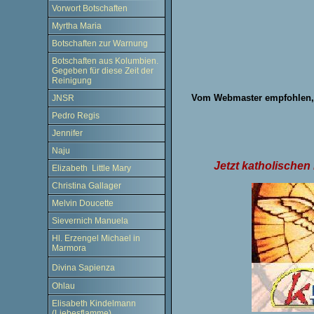
Vorwort Botschaften
Myrtha Maria
Botschaften zur Warnung
Botschaften aus Kolumbien.
Gegeben für diese Zeit der
Reinigung
Vom Webmaster empfohlen, da
JNSR
Pedro Regis
Jennifer
Naju
Jetzt katholische
Elizabeth Little Mary
Christina Gallager
Melvin Doucette
Sievernich Manuela
Hl. Erzengel Michael in
Marmora
Divina Sapienza
Ohlau
Elisabeth Kindelmann
(Liebesflamme)