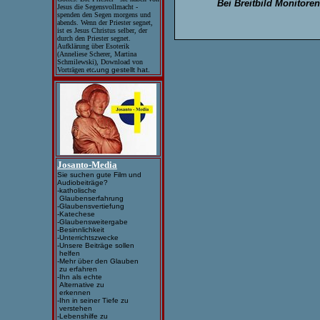
Bei Breitbild Monitore
Jesus die Segensvollmacht -
spenden den Segen morgens und
abends. Wenn der Priester segnet,
ist es Jesus Christus selber, der
durch den Priester segnet.
Aufklärung über Esoterik
(Anneliese Scherer, Martina
Schmilewski), Download von
Vorträgen etc
.
ung gestellt hat.
Josanto-Media
Sie suchen gute Film und
Audiobeiträge?
-katholische
Glaubenserfahrung
-Glaubensvertiefung
-Katechese
-Glaubensweitergabe
-Besinnlichkeit
-Unterrichtszwecke
-Unsere Beiträge sollen
helfen
-Mehr über den Glauben
zu erfahren
-Ihn als echte
Alternative zu
erkennen
-Ihn in seiner Tiefe zu
verstehen
-Lebenshilfe zu