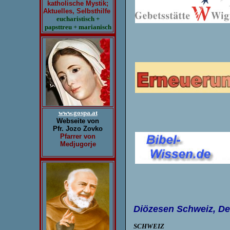
katholische Mystik;
Aktuelles, Selbsthilfe
eucharistisch +
papsttreu + marianisch
www.gospa.at
Webseite von
Pfr. Jozo Zovko
Pfarrer von
Medjugorje
Diözesen Schweiz, Deu
SCHW