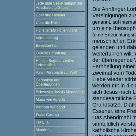
Jede gute Seele gelangt zur
Anschauung Gottes
Die Anhänger Lor
Vereinigungen 
Über den Himmel
genannt, auf interna
Über die Hölle
um eine theosophi
Höllenstrafe Höllenfurcht
(eine Erleuchtungsre
Verdammung
menschlichen Erke
Besessenheit
gelangen und dabe
weiterführen will.
Okkulte Behaftung
der überragende 
Heilige Begebenheiten
Lebensläufe
Fernheilung einer
zweimal vom Tode 
Pater Pio spricht zur Welt
Liebe wieder stirb
Gedanken und
Überlegungen
werden mit in die
sich Jesus nach Lo
Schwester Josefa Menendez
standesamtliche 
Maria von Agreda
Grundsätze, Diätle
Barbara Weigand
Essener, eine Fre
Fratel Cosimo
Das Abendmahl mi
Fra Elia
sinnbildlich vers
katholische Kirch
Manduria