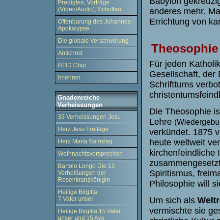
Babylon gekreuzigt
Predigten, Vorträge
(Video/Audio), Schriften
anderes mehr. Man
Errichtung von kar
Offenbarung des Johannes -
Apokalypse
Die globale Verschwörung
Theosophie 
Antichrist
Für jeden Katholik
RFID Chip
Gesellschaft, der
Irrlehren
Schrifttums verbot
christentumsfeindli
Gnadenreiche
Verheissungen
Die Theosophie ist
33 Verheissungen Jesu
Lehre
(Wiedergebur
Herz Jesu Freitage
verkündet. 1875 v
heute weltweit ve
Herz Maria Samstag
kirchenfeindliche 
Weihnachtsversprechen
zusammengesetzt:
Bartolo Longo Die 15
Spiritismus, frei
Verheißungen der
Rosenkranzkönigin
Philosophie will s
Heilige Birgitta
7 Vater unser
Um sich als
Weltr
vermischte sie ge
Heilige Birgitta 15 Vater
unser und 15 Ave