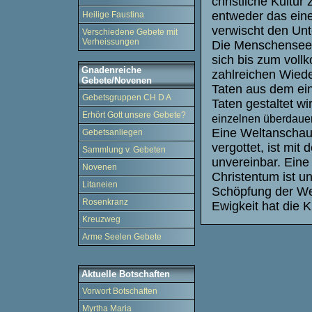
christliche Kultur
entweder das eine
Heilige Faustina
verwischt den Unt
Verschiedene Gebete mit
Verheissungen
Die Menschenseel
sich bis zum voll
Gnadenreiche
zahlreichen Wiede
Gebete/Novenen
Taten aus dem ein
Gebetsgruppen CH D A
Taten gestaltet wi
Erhört Gott unsere Gebete?
einzelnen überdauer
Eine Weltanschau
Gebetsanliegen
vergottet, ist mit
Sammlung v. Gebeten
unvereinbar. Ein
Novenen
Christentum ist u
Litaneien
Schöpfung der We
Rosenkranz
Ewigkeit hat die K
Kreuzweg
Arme Seelen Gebete
Aktuelle Botschaften
Vorwort Botschaften
Myrtha Maria