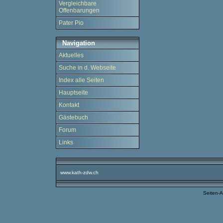
Vergleichbare
Offenbarungen
Pater Pio
Navigation
Aktuelles
Suche in d. Webseite
Index alle Seiten
Hauptseite
Kontakt
Gästebuch
Forum
Links
www.kath-zdw.ch
Seiten-