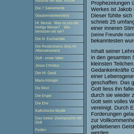
Ablässe der kath. Kirche
Prophezeiungen üb
Die 7 Sakramente
Werkes ist Jakob
Dieser fühlte sic
Glaubensbekenntnis
schrieb 25 umfang
Hl. Messe. Was ist uns die
heilige Messe? Wie
einer inneren Sti
benützen wir sie?
(seine Freunde nann
Die hl. Eucharistie
bekanntesten wur
Die Realpräsenz Jesu im
Inhalt seiner Lehr
Altarsakrament
in den gesamten S
Gott - unser Vater
kleinsten Teilche
Jesus Christus
Gedankenkräfte G
Der Hl. Geist
einer Lebensgesel
Maria Königin
geschaffen. Das gr
Gott liess ihn fal
Die Bibel
durch sie wieder 
Die Engel
Gott sein volles 
Die Ehe
vereinigt. Durch Er
Katholische Mystik
Forderungen gelan
Das Gebet -Zwiesprache mit
zur Vollkommenhei
Gott
gebliebenen Geist
Fasten
werden.