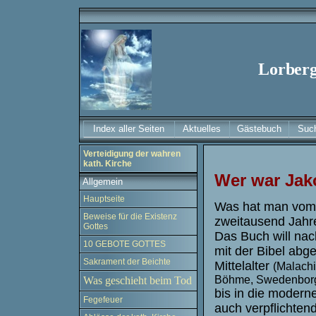
Lorberg
Index aller Seiten
Aktuelles
Gästebuch
Suc
Verteidigung der wahren
kath. Kirche
Wer war Jak
Allgemein
Hauptseite
Was hat man vom
Beweise für die Existenz
zweitausend Jahr
Gottes
Das Buch will nac
10 GEBOTE GOTTES
mit der Bibel abg
Sakrament der Beichte
Mittelalter
(Malachi
Böhme, Swedenborg,
Was geschieht beim Tod
bis in die modern
Fegefeuer
auch verpflichten