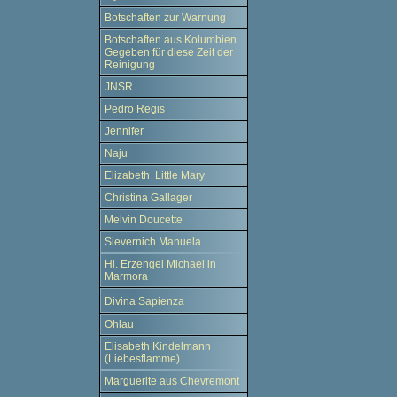
Botschaften zur Warnung
Botschaften aus Kolumbien.
Gegeben für diese Zeit der
Reinigung
JNSR
Pedro Regis
Jennifer
Naju
Elizabeth Little Mary
Christina Gallager
Melvin Doucette
Sievernich Manuela
Hl. Erzengel Michael in
Marmora
Divina Sapienza
Ohlau
Elisabeth Kindelmann
(Liebesflamme)
Marguerite aus Chevremont