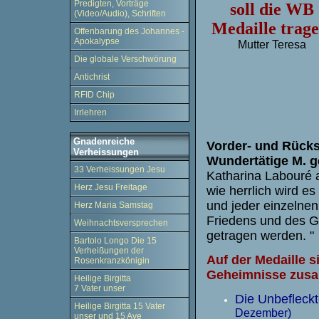
Predigten, Vorträge
soll die WB
(Video/Audio), Schriften
Medaille trage
Offenbarung des Johannes -
Apokalypse
Mutter Teresa
Die globale Verschwörung
Antichrist
RFID Chip
Irrlehren
Gnadenreiche
Vorder- und Rücks
Verheissungen
Wundertätige M. g
33 Verheissungen Jesu
Katharina Labouré a
Herz Jesu Freitage
wie herrlich wird es
und jeder einzelnen
Herz Maria Samstag
Friedens und des G
Weihnachtsversprechen
getragen werden. "
Bartolo Longo Die 15
Verheißungen der
Auf der Medaille s
Rosenkranzkönigin
Geheimnisse zus
Heilige Birgitta
7 Vater unser
Die Unbefleck
Heilige Birgitta 15 Vater
Dezember)
unser und 15 Ave