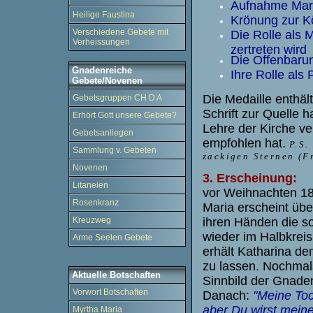
Aufnahme Mar
Heilige Faustina
Krönung zur K
Verschiedene Gebete mit
Die Rolle als 
Verheissungen
zertreten wird
Die Offenbarun
Gnadenreiche
Ihre Rolle als
Gebete/Novenen
Die Medaille enthäl
Gebetsgruppen CH D A
Schrift zur Quelle h
Erhört Gott unsere Gebete?
Lehre der Kirche ver
Gebetsanliegen
empfohlen hat.
P.S.
Sammlung v. Gebeten
zackigen Sternen (Fr
Novenen
3. Erscheinung:
Litaneien
vor Weihnachten 1
Rosenkranz
Maria erscheint üb
ihren Händen die so
Kreuzweg
wieder im Halbkreis
Arme Seelen Gebete
erhält Katharina de
zu lassen. Nochmals
Aktuelle Botschaften
Sinnbild der Gnaden
Vorwort Botschaften
Danach:
"Meine Toc
aber Du wirst mein
Myrtha Maria