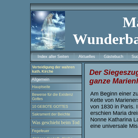
M
Wunderba
Index aller Seiten
Aktuelles
Gästebuch
Su
Verteidigung der wahren
Der Siegeszug
kath. Kirche
ganze Marienl
Allgemein
Hauptseite
Am Beginn einer 
Beweise für die Existenz
Gottes
Kette von Mariener
von 1830 in Paris. 
10 GEBOTE GOTTES
erschien Maria drei
Sakrament der Beichte
Nonne Katharina
L
Was geschieht beim Tod
eine universale Mis
Fegefeuer