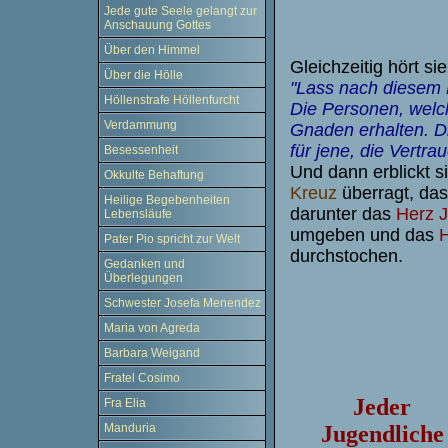
Jede gute Seele gelangt zur
Anschauung Gottes
Über den Himmel
Gleichzeitig hört si
Über die Hölle
"Lass nach diesem B
Höllenstrafe Höllenfurcht
Die Personen, welc
Verdammung
Gnaden erhalten. D
für jene, die Vertra
Besessenheit
Und dann erblickt 
Okkulte Behaftung
Kreuz
überragt, das
Heilige Begebenheiten
darunter das
Herz 
Lebensläufe
umgeben und das
H
Pater Pio spricht zur Welt
durchstochen.
Gedanken und
Überlegungen
Schwester Josefa Menendez
Maria von Agreda
Barbara Weigand
Fratel Cosimo
Jeder
Fra Elia
Manduria
Jugendliche