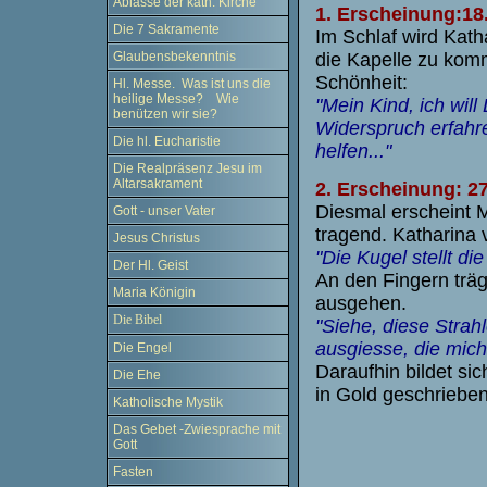
Ablässe der kath. Kirche
1. Erscheinung:18.
Die 7 Sakramente
Im Schlaf wird Kath
Glaubensbekenntnis
die Kapelle zu komm
Schönheit:
Hl. Messe. Was ist uns die
heilige Messe? Wie
"Mein Kind, ich will
benützen wir sie?
Widerspruch erfahre
Die hl. Eucharistie
helfen..."
Die Realpräsenz Jesu im
Altarsakrament
2. Erscheinung: 2
Diesmal erscheint M
Gott - unser Vater
tragend. Katharina 
Jesus Christus
"Die Kugel stellt di
Der Hl. Geist
An den Fingern träg
Maria Königin
ausgehen.
Die Bibel
"Siehe, diese Strah
ausgiesse, die mich
Die Engel
Daraufhin bildet s
Die Ehe
in Gold geschrieben
Katholische Mystik
Das Gebet -Zwiesprache mit
Gott
Fasten