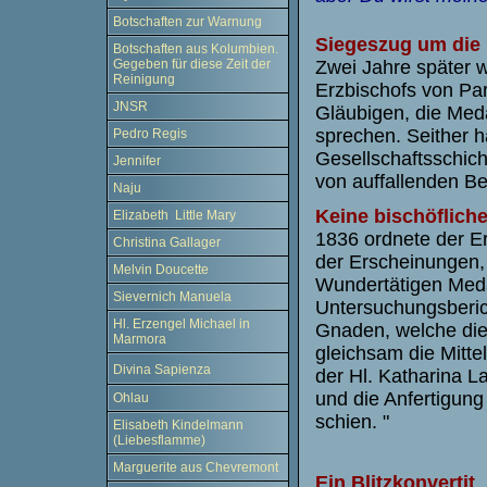
Botschaften zur Warnung
Siegeszug um die
Botschaften aus Kolumbien.
Zwei Jahre später 
Gegeben für diese Zeit der
Reinigung
Erzbischofs von Par
JNSR
Gläubigen, die Meda
sprechen. Seither h
Pedro Regis
Gesellschaftsschich
Jennifer
von auffallenden Be
Naju
Keine bischöflich
Elizabeth Little Mary
1836 ordnete der E
Christina Gallager
der Erscheinungen,
Melvin Doucette
Wundertätigen Meda
Sievernich Manuela
Untersuchungsbericht
Hl. Erzengel Michael in
Gnaden, welche die
Marmora
gleichsam die Mitte
Divina Sapienza
der Hl. Katharina L
und die Anfertigun
Ohlau
schien. "
Elisabeth Kindelmann
(Liebesflamme)
Marguerite aus Chevremont
Ein Blitzkonvertit