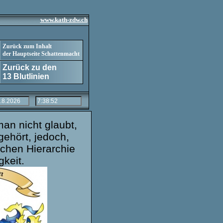
www.kath-zdw.ch
Zurück zum Inhalt
der Hauptseite Schattenmacht
Zurück zu den
13 Blutlinien
man nicht glaubt,
gehört, jedoch,
schen Hierarchie
keit.