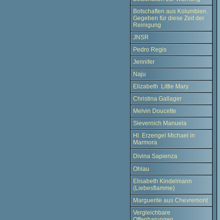
Botschaften aus Kolumbien.
Gegeben für diese Zeit der
Reinigung
JNSR
Pedro Regis
Jennifer
Naju
Elizabeth Little Mary
Christina Gallager
Melvin Doucette
Sievernich Manuela
Hl. Erzengel Michael in
Marmora
Divina Sapienza
Ohlau
Elisabeth Kindelmann
(Liebesflamme)
Marguerite aus Chevremont
Vergleichbare
Offenbarungen