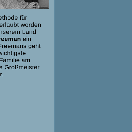
ethode für
erlaubt worden
 unserem Land
reeman
ein
 Freemans geht
wichtigste
 Familie am
äte Großmeister
r.