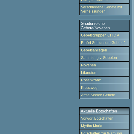
Verschiedene Gebete mit
Verheissungen
Gnadenreiche
Gebete/Novenen
Gebetsgruppen CH D A
Erhört Gott unsere Gebete?
Gebetsanliegen
Sammlung v. Gebeten
Novenen
Litaneien
Rosenkranz
Kreuzweg
Arme Seelen Gebete
Aktuelle Botschaften
Vorwort Botschaften
Myrtha Maria
Botschaften zur Warnung