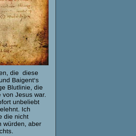
en, die diese
 und Baigent‘s
 Blutlinie, die
e von Jesus war.
fort unbeliebt
lehnt. Ich
 die nicht
n würden, aber
chts.