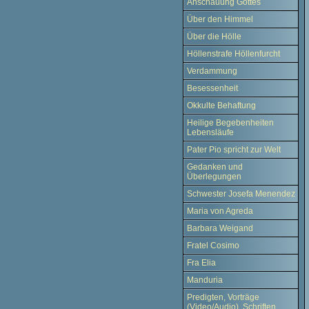
Anschauung Gottes
Über den Himmel
Über die Hölle
Höllenstrafe Höllenfurcht
Verdammung
Besessenheit
Okkulte Behaftung
Heilige Begebenheiten
Lebensläufe
Pater Pio spricht zur Welt
Gedanken und
Überlegungen
Schwester Josefa Menendez
Maria von Agreda
Barbara Weigand
Fratel Cosimo
Fra Elia
Manduria
Predigten, Vorträge
(Video/Audio), Schriften