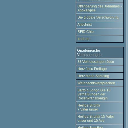
Offenbarung des Johannes -
Apokalypse
Die globale Verschwörung
Antichrist
RFID Chip
Irrlehren
Gnadenreiche
Verheissungen
33 Verheissungen Jesu
Herz Jesu Freitage
Herz Maria Samstag
Weihnachtsversprechen
Bartolo Longo Die 15
Verheißungen der
Rosenkranzkönigin
Heilige Birgitta
7 Vater unser
Heilige Birgitta 15 Vater
unser und 15 Ave
Heilige Faustina