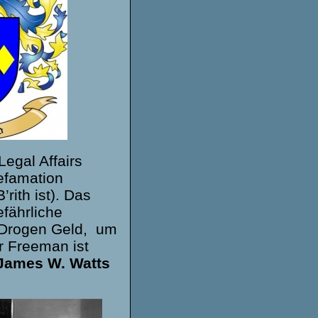
egal Affairs
efamation
rith ist). Das
efährliche
s Drogen Geld, um
r Freeman ist
James W. Watts