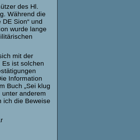
hützer des Hl.
dig. Während die
e DE Sion“ und
tion wurde lange
litärischen
ich mit der
. Es ist solchen
stätigungen
ie Information
m Buch „Sei klug
s unter anderem
 ich die Beweise
r