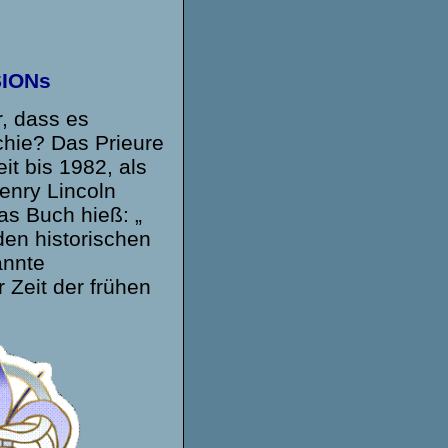
SIONs
r, dass es
rchie? Das Prieure
it bis 1982, als
enry Lincoln
s Buch hieß: „
 den historischen
annte
r Zeit der frühen