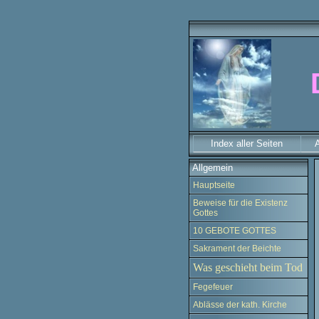
Index aller Seiten
A
Allgemein
Hauptseite
Beweise für die Existenz
Gottes
10 GEBOTE GOTTES
Sakrament der Beichte
Was geschieht beim Tod
Fegefeuer
Ablässe der kath. Kirche