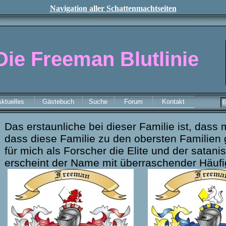
Navigation aller Schattenmachtseiten
Die Freeman Blutlinie
ktuelles
Gästebuch
Suche
Forum
Kontakt
Das erstaunliche bei dieser Familie ist, dass 
dass diese Familie zu den obersten Familien 
für mich als Forscher die Elite und der satani
erscheint der Name mit überraschender Häufig