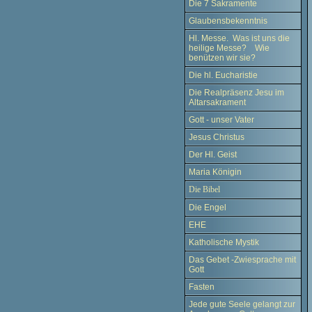
Die 7 Sakramente
Glaubensbekenntnis
Hl. Messe. Was ist uns die
heilige Messe? Wie
benützen wir sie?
Die hl. Eucharistie
Die Realpräsenz Jesu im
Altarsakrament
Gott - unser Vater
Jesus Christus
Der Hl. Geist
Maria Königin
Die Bibel
Die Engel
EHE
Katholische Mystik
Das Gebet -Zwiesprache mit
Gott
Fasten
Jede gute Seele gelangt zur