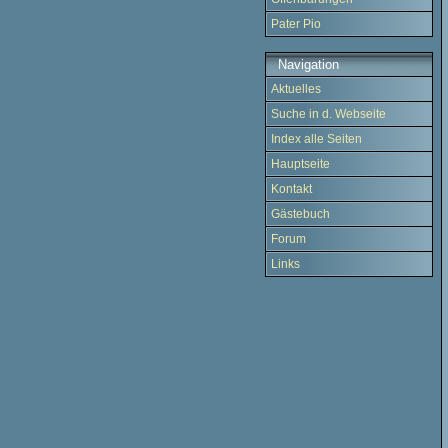
Pater Pio
Navigation
Aktuelles
Suche in d. Webseite
Index alle Seiten
Hauptseite
Kontakt
Gästebuch
Forum
Links