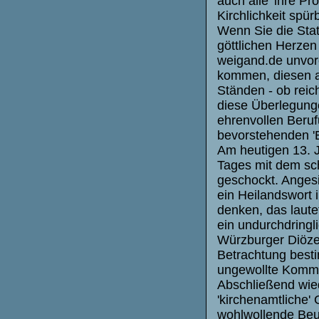
auch alle 'ihre Pr
Kirchlichkeit spür
Wenn Sie die Sta
göttlichen Herzen 
weigand.de unvor
kommen, diesen al
Ständen - ob reich
diese Überlegungen
ehrenvollen Beruf
bevorstehenden 'E
Am heutigen 13. J
Tages mit dem sch
geschockt. Angesi
ein Heilandswort
denken, das laute
ein undurchdringl
Würzburger Diöze
Betrachtung besti
ungewollte Komme
Abschließend wied
'kirchenamtliche'
wohlwollende Beur