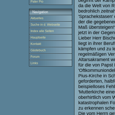
beginnt der Kampf
Pater Pio
da die Welt von R
bedrohlich zeitna
Navigation
'Sprachekstasen' 
Aktuelles
der die gegebene
Suche in d. Webseite
Maß übersteigen!“
Index alle Seiten
jetzt in der Gegen
Lieber Herr Bisch
Hauptseite
liegt in ihrer Ber
Kontakt
kämpfen und zu le
Gästebuch
regelmäßigen Vere
Forum
Altarsakrament wu
Links
für die von Papst
'Oftkommuniondekr
Pius-Kirche in S
geforderten, halb
beispielloses Fehl
'Mutterkirche ein
oberhirtlich vom 
katastrophalen Fo
zu erkennen schei
Die vom Herrn gef