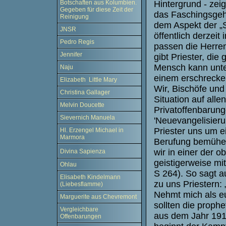
Hintergrund - ze
Botschaften aus Kolumbien.
Gegeben für diese Zeit der
das Faschingsgeha
Reinigung
dem Aspekt der „S
JNSR
öffentlich derzeit
Pedro Regis
passen die Herre
Jennifer
gibt Priester, die
Mensch kann unter
Naju
einem erschrecke
Elizabeth Little Mary
Wir, Bischöfe und 
Christina Gallager
Situation auf all
Melvin Doucette
Privatoffenbarun
Sievernich Manuela
'Neuevangelisieru
Priester uns um ei
Hl. Erzengel Michael in
Marmora
Berufung bemühen.
wir in einer der 
Divina Sapienza
geistigerweise mi
Ohlau
S 264). So sagt 
Elisabeth Kindelmann
zu uns Priestern: 
(Liebesflamme)
Nehmt mich als eu
Marguerite aus Chevremont
sollten die prop
Vergleichbare
aus dem Jahr 1918
Offenbarungen