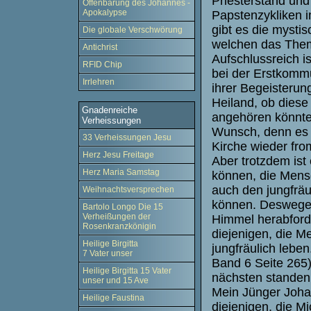
Priesterstand un
Offenbarung des Johannes -
Apokalypse
Papstenzykliken i
gibt es die mysti
Die globale Verschwörung
welchen das Them
Antichrist
Aufschlussreich i
RFID Chip
bei der Erstkommu
Irrlehren
ihrer Begeisterun
Heiland, ob diese
Gnadenreiche
angehören könnten?
Verheissungen
Wunsch, denn es 
33 Verheissungen Jesu
Kirche wieder fr
Herz Jesu Freitage
Aber trotzdem ist 
Herz Maria Samstag
können, die Mens
auch den jungfräu
Weihnachtsversprechen
können. Deswegen
Bartolo Longo Die 15
Verheißungen der
Himmel herabforde
Rosenkranzkönigin
diejenigen, die M
Heilige Birgitta
jungfräulich lebe
7 Vater unser
Band 6 Seite 265)
Heilige Birgitta 15 Vater
nächsten standen,
unser und 15 Ave
Mein Jünger Johan
Heilige Faustina
diejenigen, die Mi