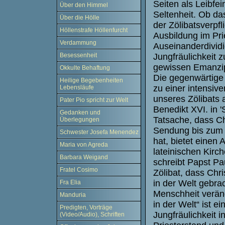
Seiten als Leibfei
Über den Himmel
Seltenheit. Ob da
Über die Hölle
der Zölibatsverpf
Höllenstrafe Höllenfurcht
Ausbildung im Pri
Verdammung
Auseinanderdividi
Jungfräulichkeit 
Besessenheit
gewissen Emanzi
Okkulte Behaftung
Die gegenwärtige 
Heilige Begebenheiten
zu einer intensi
Lebensläufe
unseres Zölibats 
Pater Pio spricht zur Welt
Benedikt XVI. in '
Gedanken und
Tatsache, dass Ch
Überlegungen
Sendung bis zum K
Schwester Josefa Menendez
hat, bietet einen 
Maria von Agreda
lateinischen Kirc
Barbara Weigand
schreibt Papst Pau
Fratel Cosimo
Zölibat, dass Chr
in der Welt gebra
Fra Elia
Menschheit verän
Manduria
in der Welt“ ist e
Predigten, Vorträge
Jungfräulichkeit 
(Video/Audio), Schriften