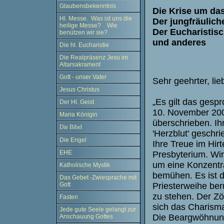
Glaubensbekenntnis
Die Krise um das
Hl. Messe. Was ist uns die
Der jungfräulich
heilige Messe? Wie
Der Eucharistis
benützen wir sie?
und anderes
Die hl. Eucharistie
Die Realpräsenz Jesu im
Altarsakrament
Gott - unser Vater
Sehr geehrter, lie
Jesus Christus
„Es gilt das gesp
Der Hl. Geist
10. November 2009
Maria Königin
überschrieben. Ih
Die Bibel
'Herzblut' geschr
Die Engel
Ihre Treue im Hir
EHE
Presbyterium. Wir
um eine Konzentra
Katholische Mystik
bemühen. Es ist d
Das Gebet -Zwiesprache mit
Priesterweihe beru
Gott
zu stehen. Der Zöl
Fasten
sich das Charisma
Jede gute Seele gelangt zur
Die Beargwöhnung 
Anschauung Gottes