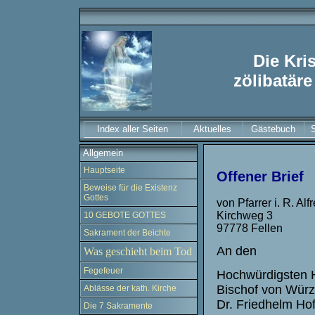
Die Kri
zölibatäre
Index aller Seiten
Aktuelles
Gästebuch
Allgemein
Hauptseite
Offener Brief
Beweise für die Existenz
Gottes
von Pfarrer i. R. Al
Kirchweg 3
10 GEBOTE GOTTES
97778 Fellen
Sakrament der Beichte
An den
Was geschieht beim Tod
Fegefeuer
Hochwürdigsten 
Bischof von Wür
Ablässe der kath. Kirche
Dr. Friedhelm H
Die 7 Sakramente