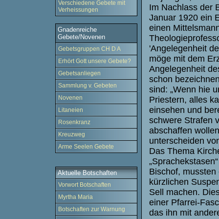
Verschiedene Gebete mit
Im Nachlass der 
Verheissungen
Januar 1920 ein Ei
einen Mittelsmann
Gnadenreiche
Theologieprofesso
Gebete/Novenen
'Angelegenheit des
Gebetsgruppen CH D A
möge mit dem Erz
Erhört Gott unsere Gebete?
Angelegenheit des
Gebetsanliegen
schon bezeichnen
Sammlung v. Gebeten
sind: „Wenn hie 
Novenen
Priestern, alles k
einsehen und bere
Litaneien
schwere Strafen v
Rosenkranz
abschaffen wollen
Kreuzweg
unterscheiden von
Arme Seelen Gebete
Das Thema Kirche 
„Sprachekstasen“ 
Bischof, mussten 
Aktuelle Botschaften
kürzlichen Suspe
Vorwort Botschaften
Sell machen. Dies
Myrtha Maria
einer Pfarrei-Fasc
Botschaften zur Warnung
das ihn mit ander