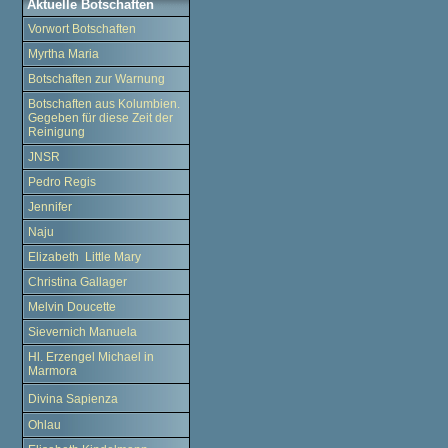
Aktuelle Botschaften
Vorwort Botschaften
Myrtha Maria
Botschaften zur Warnung
Botschaften aus Kolumbien.
Gegeben für diese Zeit der
Reinigung
JNSR
Pedro Regis
Jennifer
Naju
Elizabeth Little Mary
Christina Gallager
Melvin Doucette
Sievernich Manuela
Hl. Erzengel Michael in
Marmora
Divina Sapienza
Ohlau