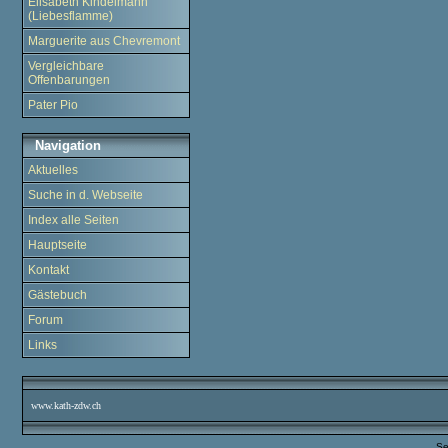
Elisabeth Kindelmann
(Liebesflamme)
Marguerite aus Chevremont
Vergleichbare
Offenbarungen
Pater Pio
Navigation
Aktuelles
Suche in d. Webseite
Index alle Seiten
Hauptseite
Kontakt
Gästebuch
Forum
Links
www.kath-zdw.ch
Se