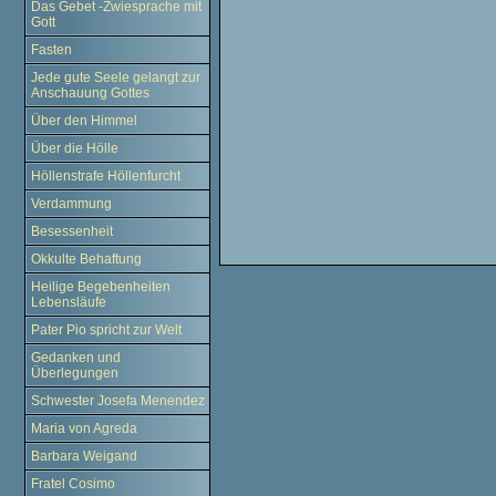
Das Gebet -Zwiesprache mit
Gott
Fasten
Jede gute Seele gelangt zur
Anschauung Gottes
Über den Himmel
Über die Hölle
Höllenstrafe Höllenfurcht
Verdammung
Besessenheit
Okkulte Behaftung
Heilige Begebenheiten
Lebensläufe
Pater Pio spricht zur Welt
Gedanken und
Überlegungen
Schwester Josefa Menendez
Maria von Agreda
Barbara Weigand
Fratel Cosimo