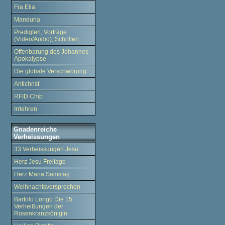
Fra Elia
Manduria
Predigten, Vorträge
(Video/Audio), Schriften
Offenbarung des Johannes -
Apokalypse
Die globale Verschwörung
Antichrist
RFID Chip
Irrlehren
Gnadenreiche
Verheissungen
33 Verheissungen Jesu
Herz Jesu Freitage
Herz Maria Samstag
Weihnachtsversprechen
Bartolo Longo Die 15
Verheißungen der
Rosenkranzkönigin