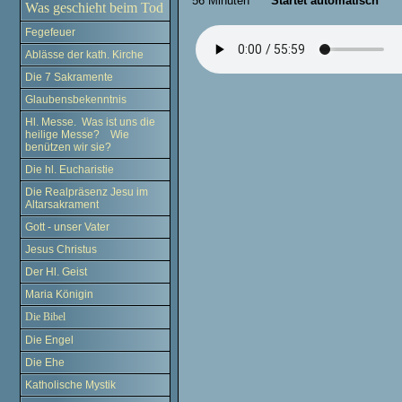
56 Minuten
Startet automatisch
Was geschieht beim Tod
Fegefeuer
Ablässe der kath. Kirche
Die 7 Sakramente
Glaubensbekenntnis
Hl. Messe. Was ist uns die
heilige Messe? Wie
benützen wir sie?
Die hl. Eucharistie
Die Realpräsenz Jesu im
Altarsakrament
Gott - unser Vater
Jesus Christus
Der Hl. Geist
Maria Königin
Die Bibel
Die Engel
Die Ehe
Katholische Mystik