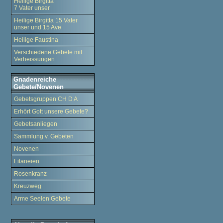
Heilige Birgitta
7 Vater unser
Heilige Birgitta 15 Vater
unser und 15 Ave
Heilige Faustina
Verschiedene Gebete mit
Verheissungen
Gnadenreiche
Gebete/Novenen
Gebetsgruppen CH D A
Erhört Gott unsere Gebete?
Gebetsanliegen
Sammlung v. Gebeten
Novenen
Litaneien
Rosenkranz
Kreuzweg
Arme Seelen Gebete