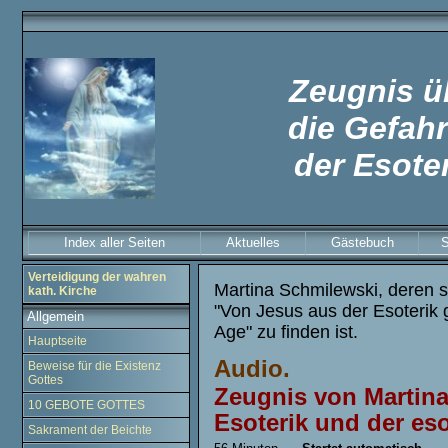
Zeugnis ü
die Gefah
der Esote
Index aller Seiten
Aktuelles
Gästebuch
Verteidigung der wahren
Martina Schmilewski, deren sc
kath. Kirche
"Von Jesus aus der Esoterik g
Allgemein
Age" zu finden ist.
Hauptseite
Audio
.
Beweise für die Existenz
Gottes
Zeugnis von Martina
10 GEBOTE GOTTES
Esoterik und der es
Sakrament der Beichte