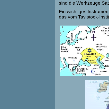
sind die Werkzeuge Sat
Ein wichtiges Instrumen
das vom Tavistock-Instit