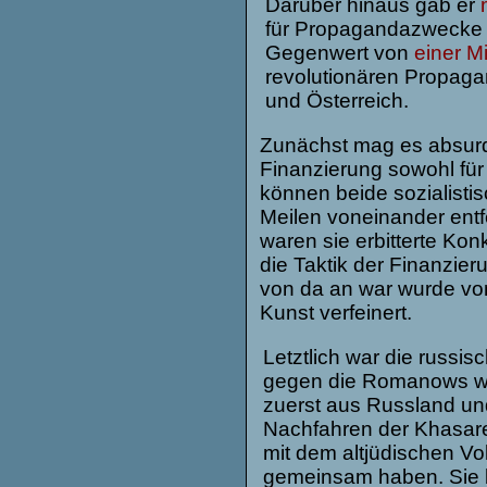
Darüber hinaus gab er
für Propagandazwecke 
Gegenwert von
einer Mi
revolutionären Propaga
und Österreich.
Zunächst mag es absurd
Finanzierung sowohl fü
können beide sozialisti
Meilen voneinander entfe
waren sie erbitterte Ko
die Taktik der Finanzie
von da an war wurde vo
Kunst verfeinert.
Letztlich war die russis
gegen die Romanows war
zuerst aus Russland u
Nachfahren der Khasaren
mit dem altjüdischen V
gemeinsam haben. Sie b