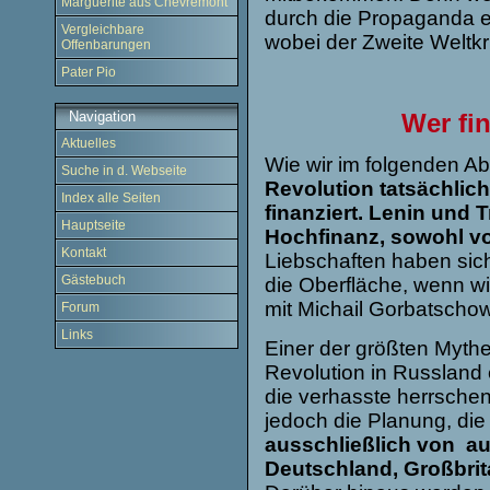
Marguerite aus Chevremont
durch die Propaganda ei
Vergleichbare
wobei der Zweite Weltkri
Offenbarungen
Pater Pio
Wer fi
Navigation
Aktuelles
Wie wir im folgenden A
Suche in d. Webseite
Revolution tatsächlic
Index alle Seiten
finanziert.
Lenin und T
Hauptseite
Hochfinanz, sowohl vo
Kontakt
Liebschaften haben sich
Gästebuch
die Oberfläche, wenn wi
mit Michail Gorbatscho
Forum
Links
Einer der größten Mythe
Revolution in Russland
die verhasste herrschen
jedoch die Planung, di
ausschließlich von au
Deutschland, Großbri