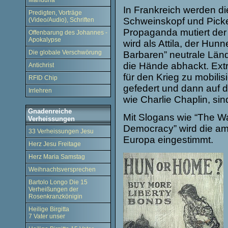
Manduria
In Frankreich werden di
Predigten, Vorträge
Schweinskopf und Picke
(Video/Audio), Schriften
Propaganda mutiert der 
Offenbarung des Johannes -
Apokalypse
wird als Attila, der Hun
Die globale Verschwörung
Barbaren” neutrale Länd
die Hände abhackt. Ext
Antichrist
für den Krieg zu mobili
RFID Chip
gefedert und dann auf 
Irrlehren
wie Charlie Chaplin, si
Gnadenreiche
Mit Slogans wie “The Wa
Verheissungen
Democracy” wird die am
33 Verheissungen Jesu
Europa eingestimmt.
Herz Jesu Freitage
Herz Maria Samstag
Weihnachtsversprechen
Bartolo Longo Die 15
Verheißungen der
Rosenkranzkönigin
Heilige Birgitta
7 Vater unser