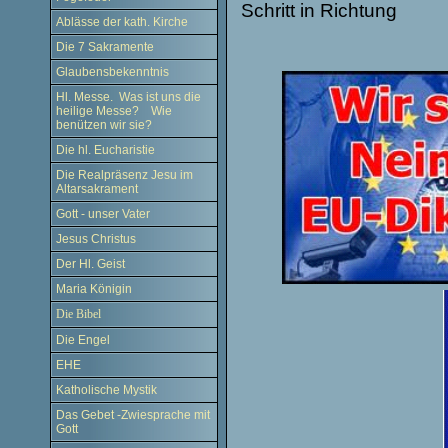
Schritt in Richtung
Ablässe der kath. Kirche
„Neue Welt 
Die 7 Sakramente
Glaubensbekenntnis
Hl. Messe. Was ist uns die
heilige Messe? Wie
benützen wir sie?
Die hl. Eucharistie
Die Realpräsenz Jesu im
Altarsakrament
Gott - unser Vater
Jesus Christus
Der Hl. Geist
Maria Königin
Die Bibel
Die Engel
EHE
Katholische Mystik
Das Gebet -Zwiesprache mit
Gott