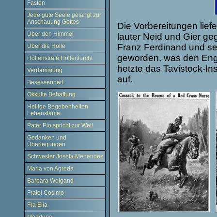
Fasten
Jede gute Seele gelangt zur
Anschauung Gottes
Die Vorbereitungen lief
Über den Himmel
lauter Neid und Gier g
Franz Ferdinand und se
Über die Hölle
geworden, was den Engl
Höllenstrafe Höllenfurcht
hetzte das Tavistock-Ins
Verdammung
auf.
Besessenheit
Okkulte Behaftung
Heilige Begebenheiten
Lebensläufe
Pater Pio spricht zur Welt
Gedanken und
Überlegungen
Schwester Josefa Menendez
Maria von Agreda
Barbara Weigand
Fratel Cosimo
Fra Elia