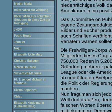
Myrtha Maria
niederträchtiges Volk 
Amerikaner in ein positi
Botschaften zur Warnung
Botschaften aus Kolumbien.
Das „Commitee on Publi
Gegeben für diese Zeit der
Reinigung
eigene Zeitungsredaktio
Bilder und Bücher produ
JNSR
auch Schriften veröffen
Pedro Regis
Verrätern warnen sollten
Jennifer
Naju
Die Freiwilligen-Corps 
Elizabeth Little Mary
Mitglieder dieses Corps
750.000 Reden in 5.200
Christina Gallager
Gründung mehrerer patri
Melvin Doucette
League oder die Americ
Sievernich Manuela
ab und öffneten Briefpos
Hl. Erzengel Michael in
die Politik der Regierun
Marmora
machen.
Divina Sapienza
Nun fragt man sich jedoc
Ohlau
Welt dort draußen, den
Elisabeth Kindelmann
falschen Worten übers
(Liebesflamme)
mitbekommen. Denn wenn