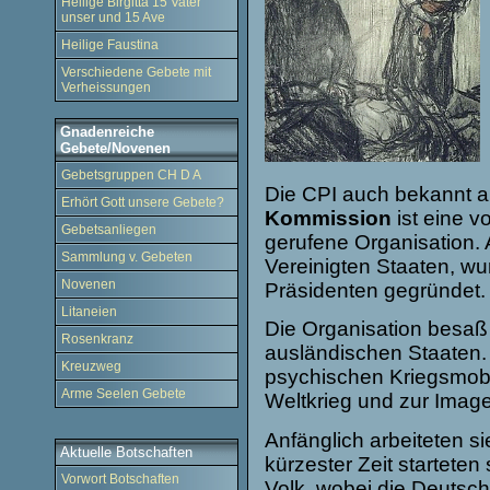
Heilige Birgitta 15 Vater
unser und 15 Ave
Heilige Faustina
Verschiedene Gebete mit
Verheissungen
Gnadenreiche
Gebete/Novenen
Gebetsgruppen CH D A
Die CPI auch bekannt a
Erhört Gott unsere Gebete?
Kommission
ist eine 
Gebetsanliegen
gerufene Organisation. 
Sammlung v. Gebeten
Vereinigten Staaten, w
Novenen
Präsidenten gegründet
Litaneien
Die Organisation besaß
Rosenkranz
ausländischen Staaten.
Kreuzweg
psychischen Kriegsmobi
Arme Seelen Gebete
Weltkrieg und zur Image
Anfänglich arbeiteten s
Aktuelle Botschaften
kürzester Zeit startet
Vorwort Botschaften
Volk, wobei die Deutsch