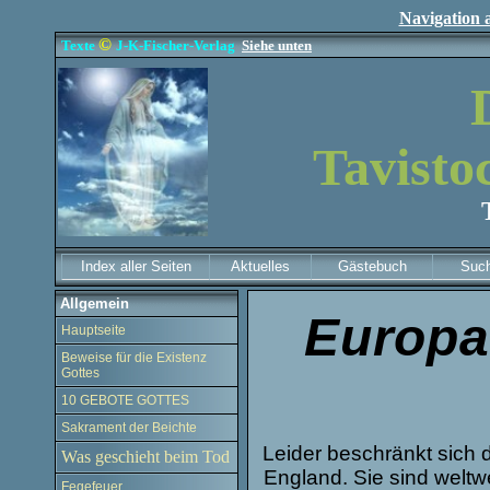
Navigation 
©
Texte
J-K-Fischer-Verlag
Siehe unten
Tavisto
Index aller Seiten
Aktuelles
Gästebuch
Suc
Allgemein
Europa
Hauptseite
Beweise für die Existenz
Gottes
10 GEBOTE GOTTES
Sakrament der Beichte
Leider beschränkt sich d
Was geschieht beim Tod
England. Sie sind weltw
Fegefeuer