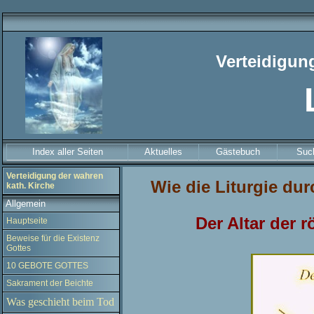
Verteidigun
Index aller Seiten
Aktuelles
Gästebuch
Suc
Verteidigung der wahren
Wie die Liturgie du
kath. Kirche
Allgemein
Der Altar der 
Hauptseite
Beweise für die Existenz
Gottes
10 GEBOTE GOTTES
Sakrament der Beichte
Was geschieht beim Tod