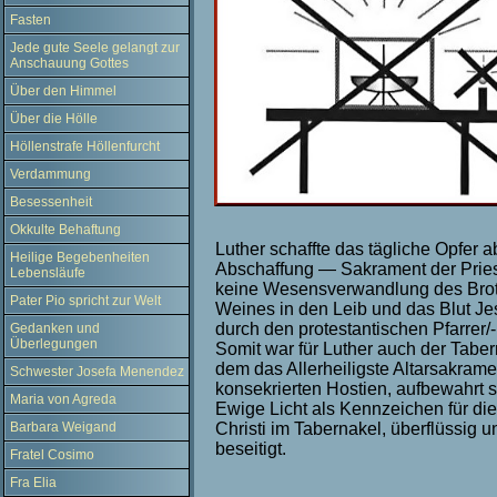
Fasten
Jede gute Seele gelangt zur
Anschauung Gottes
Über den Himmel
Über die Hölle
Höllenstrafe Höllenfurcht
Verdammung
Besessenheit
Okkulte Behaftung
Luther schaffte das tägliche Opfer a
Heilige Begebenheiten
Abschaffung — Sakrament der Pries
Lebensläufe
keine Wesensverwandlung des Bro
Pater Pio spricht zur Welt
Weines in den Leib und das Blut Jes
durch den protestantischen Pfarrer/-
Gedanken und
Überlegungen
Somit war für Luther auch der Taber
dem das Allerheiligste Altarsakrame
Schwester Josefa Menendez
konsekrierten Hostien, aufbewahrt 
Maria von Agreda
Ewige Licht als Kennzeichen für di
Barbara Weigand
Christi im Tabernakel, überflüssig 
beseitigt.
Fratel Cosimo
Fra Elia