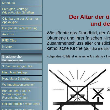
Manduria
Predigten, Vorträge
(Video/Audio), Schriften
Der Altar der 
Offenbarung des Johannes -
und de
Apokalypse
Die globale Verschwörung
Wie könnte das Standbild, der 
Antichrist
Ökumene und ihrer falschen Kir
RFID Chip
Zusammenschluss aller christlic
Irrlehren
katholische Kirche
(der die meiste
Folgendes (Bild) ist eine reine Annahme / H
y
Gnadenreiche
Verheissungen
33 Verheissungen Jesu
Herz Jesu Freitage
Herz Maria Samstag
Weihnachtsversprechen
Bartolo Longo Die 15
Verheißungen der
Rosenkranzkönigin
Heilige Birgitta 7 Vater unser