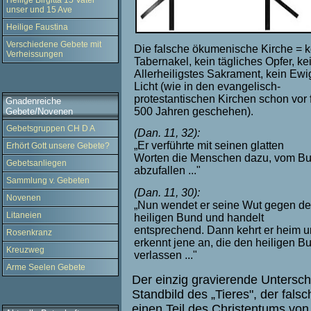
Heilige Birgitta 15 Vater
unser und 15 Ave
Heilige Faustina
Verschiedene Gebete mit
Die falsche ökumenische Kirche = k
Verheissungen
Tabernakel, kein tägliches Opfer, ke
Allerheiligstes Sakrament, kein Ew
Licht (wie in den evangelisch-
protestantischen Kirchen schon vor 
Gnadenreiche
500 Jahren geschehen).
Gebete/Novenen
Gebetsgruppen CH D A
(Dan. 11, 32):
„Er verführte mit seinen glatten
Erhört Gott unsere Gebete?
Worten die Menschen dazu, vom B
Gebetsanliegen
abzufallen ..."
Sammlung v. Gebeten
(Dan. 11, 30):
Novenen
„Nun wendet er seine Wut gegen d
Litaneien
heiligen Bund und handelt
entsprechend. Dann kehrt er heim 
Rosenkranz
erkennt jene an, die den heiligen B
Kreuzweg
verlassen ..."
Arme Seelen Gebete
Der einzig gravierende Unters
Standbild des „Tieres", der fal
einen Teil des Christentums von