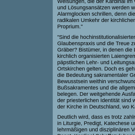
Weisungen, die der Kardinal im 
und Lösungsansätzen werden wo
Alarmglocken schrillen, denn d
radikalen Umkehr der kirchliche
Proprium."
"Sind die hochinstitutionalisier
Glaubenspraxis und die Treue z
Gräber? Bistümer, in denen die
kirchlich organisierten Laiengr
päpstlichen Lehr- und Leitungsam
Ortskirchen gelten. Doch es geh
die Bedeutung sakramentaler Gn
Bewusstsein weithin verschwunde
Bußsakramentes und die allgem
belegen. Der weitgehende Ausfal
der priesterlichen Identität sin
der Kirche in Deutschland, wo Ka
Deutlich wird, dass es trotz zah
in Liturgie, Predigt, Katechese 
lehrmäßigen und disziplinären 