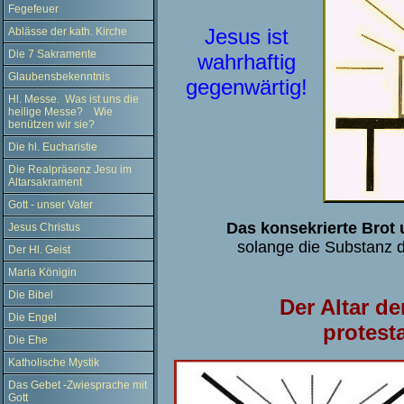
Fegefeuer
Jesus ist
Ablässe der kath. Kirche
Die 7 Sakramente
wahrhaftig
Glaubensbekenntnis
gegenwärtig!
Hl. Messe. Was ist uns die
heilige Messe? Wie
benützen wir sie?
Die hl. Eucharistie
Die Realpräsenz Jesu im
Altarsakrament
Gott - unser Vater
Das konsekrierte Brot 
Jesus Christus
solange die Substanz d
Der Hl. Geist
Maria Königin
Die Bibel
Der Altar de
Die Engel
protest
Die Ehe
Katholische Mystik
Das Gebet -Zwiesprache mit
Gott