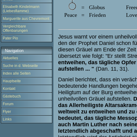
= Globus
Free
Elisabeth Kindelmann
(Liebesflamme)
Peace
= Frieden
Lov
Marguerite aus Chevremont
Vergleichbare
Offenbarungen
Jesus warnt vor einem unheilvol
Pater Pio
den der Prophet Daniel schon fü
diesen Gräuel am Ende der Zeit 
Navigation
übersetzt wie folgt: "Er stellt Str
Aktuelles
entweihen, das tägliche Opfer
Suche in d. Webseite
aufstellen ... "
(Dan. 11, 31).
Index alle Seiten
Daniel berichtet, dass ein veräc
Hauptseite
bedeutende Handlungen begehen w
Kontakt
Heiligtum auf der Burg entweihe
Gästebuch
unheilvollen Gräuel aufstellen.
D
Forum
das Allerheiligste Altarsakram
weltweit zu entweihen und zu 
Flyer
bedeutet, das tägliche Messop
Links
auch Martin Luther nach seine
letztendlich abgeschafft und 