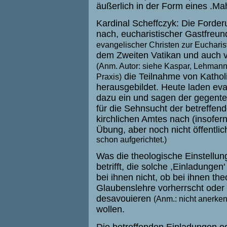
äußerlich in der Form eines .Mahl
Kardinal Scheffczyk: Die Forde
nach, eucharistischer Gastfreun
evangelischer Christen zur Euchar
dem Zweiten Vatikan und auch 
(Anm. Autor: siehe Kaspar, Lehmann 
die Teilnahme von Katho
Praxis)
herausgebildet. Heute laden eva
dazu ein und sagen der gegentei
für die Sehnsucht der betreffen
kirchlichen Amtes nach (insofern
Übung, aber noch nicht öffentlich
schon aufgerichtet.)
Was die theologische Einstellu
betrifft, die solche ,Einladunge
bei ihnen nicht, ob bei ihnen th
Glaubenslehre vorherrscht oder d
desavouieren
(Anm.: nicht anerken
wollen.
Die betreffenden Einladungen o