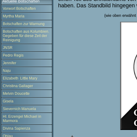
Aktuelle Botschaften
haben. Das Standbild hingegen
Vorwort Botschaften
(wie oben erwähnt 
Myrtha Maria
Botschaften zur Warnung
Botschaften aus Kolumbien.
Gegeben für diese Zeit der
Reinigung
JNSR
Pedro Regis
Jennifer
Naju
Elizabeth Little Mary
Christina Gallager
Melvin Doucette
Gisela
Sievernich Manuela
Hl. Erzengel Michael in
Marmora
Divina Sapienza
Ohlau