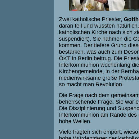
Zwei katholische Priester,
Gotth
daran teil und wussten natürlic
katholischen Kirche nach sich 
suspendiert). Sie nahmen die Gel
kommen. Der tiefere Grund diese
bestärken, was auch zum Desori
ÖKT in Berlin beitrug. Die Pries
Interkommunion wochenlang die 
Kirchengemeinde, in der Bernhard
medienwirksame große Protestak
so macht man Revolution.
Die Frage nach dem gemeinsame
beherrschende Frage. Sie war es
Die Disziplinierung und Suspendi
Interkommunion am Rande des Ö
hohe Wellen.
Viele fragten sich empört, wies
hohe Würdenträger der katholis