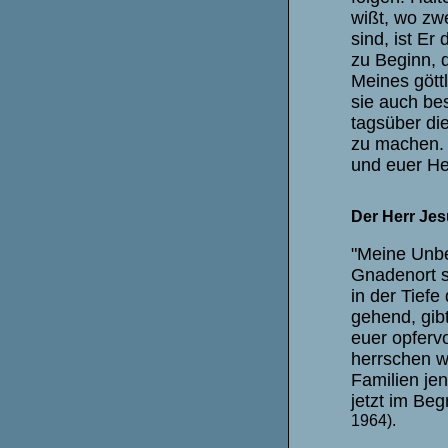
wißt, wo zw
sind, ist Er
zu Beginn, 
Meines gött
sie auch be
tagsüber di
zu machen. 
und euer Her
Der Herr Jes
"Meine Unbef
Gnadenort se
in der Tief
gehend, gib
euer opfervo
herrschen wil
Familien je
jetzt im Begr
1964).