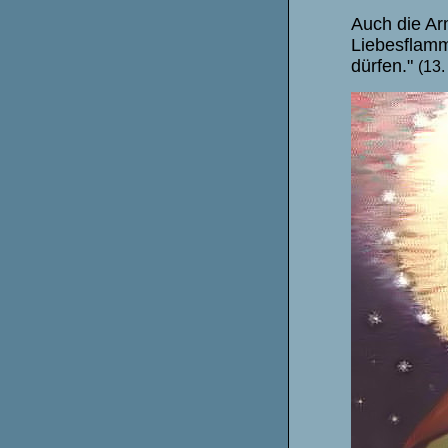
Auch die Ar
Liebesflamm
dürfen."
(13.