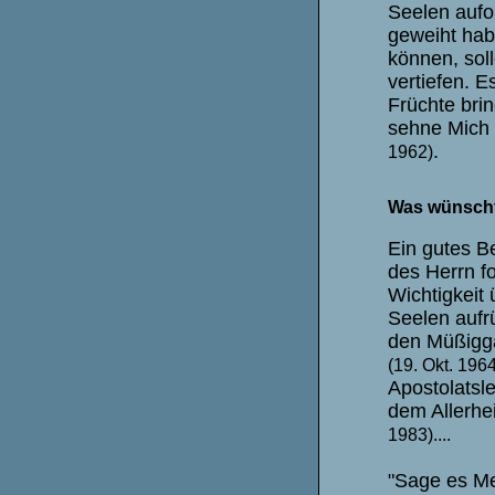
Seelen aufop
geweiht hab
können, sol
vertiefen. E
Früchte brin
sehne Mich d
.
1962)
Was wünscht
Ein gutes B
des Herrn f
Wichtigkeit
Seelen aufr
den Müßigg
(19. Okt. 1964
Apostolatsl
dem Allerhe
1983)....
"Sage es Me