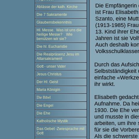
Die Empfängerin 
Ablässe der kath. Kirche
ist Frau Elisabet
Die 7 Sakramente
Szanto, eine Mutt
Glaubensbekenntnis
(1913-1985) Frau
Hl. Messe. Was ist uns die
13. Kind ihrer Eh
heilige Messe? Wie
Jahren ist sie Vo
benützen wir sie?
Auch deshalb konn
Die hl. Eucharistie
Volksschulklasse
Die Realpräsenz Jesu im
Altarsakrament
Durch das Aufsichg
Gott - unser Vater
Selbstständigkeit 
Jesus Christus
einfache «Werkzeu
Der Hl. Geist
ihr wirkt.
Maria Königin
Elisabeth gedacht
Die Bibel
Aufnahme. Da heir
Die Engel
1930. Die Ehe ver
Die Ehe
und musste in di
Katholische Mystik
arbeiten, um ihre
für sie die Vorbe
Das Gebet -Zwiesprache mit
Gott
Als die schwerste 