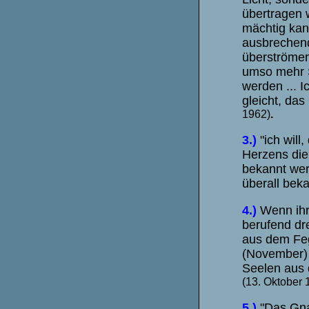
übertragen 
mächtig kann
ausbrechend
überströmen
umso mehr S
werden ... 
gleicht, da
1962)
.
3.)
"ich wil
Herzens die 
bekannt wer
überall beka
4.)
Wenn ihr
berufend dr
aus dem Feg
(November) b
Seelen aus 
(13. Oktober 
5.)
"Das Gna