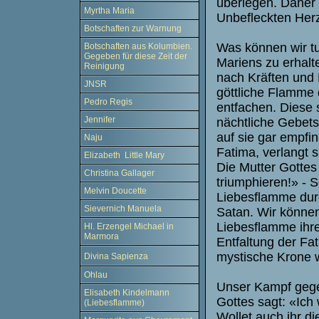
überlegen. Daher 
Myrtha Maria
Unbefleckten Her
Botschaften zur Warnung
Was können wir t
Botschaften aus Kolumbien.
Gegeben für diese Zeit der
Mariens zu erhalt
Reinigung
nach Kräften und 
JNSR
göttliche Flamme 
Pedro Regis
entfachen. Diese 
Jennifer
nächtliche Gebets
auf sie gar empfin
Naju
Fatima, verlangt 
Elizabeth Little Mary
Die Mutter Gottes
Christina Gallager
triumphieren!» - S
Melvin Doucette
Liebesflamme durc
Sievernich Manuela
Satan. Wir können
Liebesflamme ihr
Hl. Erzengel Michael in
Marmora
Entfaltung der Fa
mystische Krone 
Divina Sapienza
Ohlau
Unser Kampf gege
Elisabeth Kindelmann
Gottes sagt: «Ich
(Liebesflamme)
Wollet auch ihr d