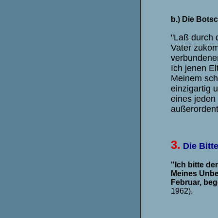
b.) Die Botsc
"Laß durch 
Vater zuko
verbundenen
Ich jenen El
Meinem schö
einzigartig 
eines jeden
außerordent
3.
Die Bitt
"Ich bitte de
Meines Unbef
Februar, beg
1962).