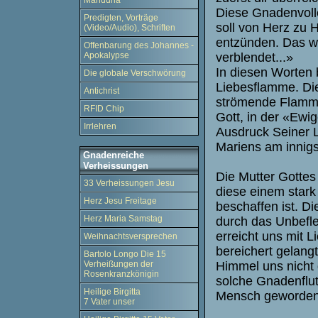
Manduria
Diese Gnadenvoll
Predigten, Vorträge
soll von Herz zu 
(Video/Audio), Schriften
entzünden. Das wi
Offenbarung des Johannes -
verblendet...»
Apokalypse
In diesen Worten
Die globale Verschwörung
Liebesflamme. Di
Antichrist
strömende Flamme 
RFID Chip
Gott, in der «Ewig
Irrlehren
Ausdruck Seiner 
Mariens am innigst
Gnadenreiche
Verheissungen
Die Mutter Gottes
33 Verheissungen Jesu
diese einem stark
Herz Jesu Freitage
beschaffen ist. Di
Herz Maria Samstag
durch das Unbefle
erreicht uns mit 
Weihnachtsversprechen
bereichert gelang
Bartolo Longo Die 15
Himmel uns nicht 
Verheißungen der
Rosenkranzkönigin
solche Gnadenflu
Heilige Birgitta
Mensch geworden i
7 Vater unser