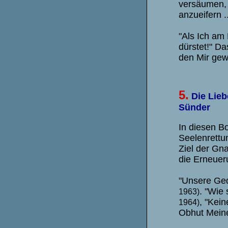
versäumen, 
anzueifern .
"Als Ich am 
dürstet!" Da
den Mir gew
5.
Die Lieb
Sünder
In diesen B
Seelenrettu
Ziel der Gna
die Erneuer
"Unsere Ged
. "Wie
1963)
, "Kei
1964)
Obhut Meine