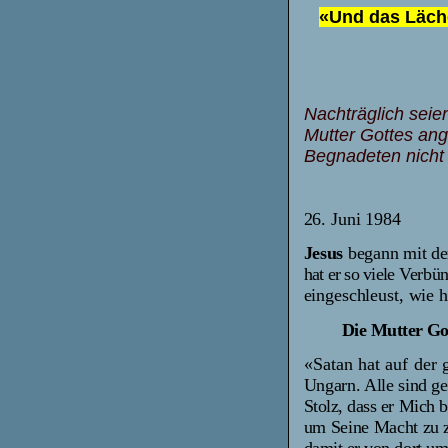
«Und das Läche
Nachträglich seie
Mutter Gottes ang
Begnadeten nicht 
26. Juni 1984
Jesus
begann mit de
hat er so viele
Verbün
eingeschleust, wie h
Die Mutter Go
«Satan hat auf der 
Ungarn. Alle sind g
Stolz, dass er Mich 
um Seine Macht
zu 
damit er von dort ums