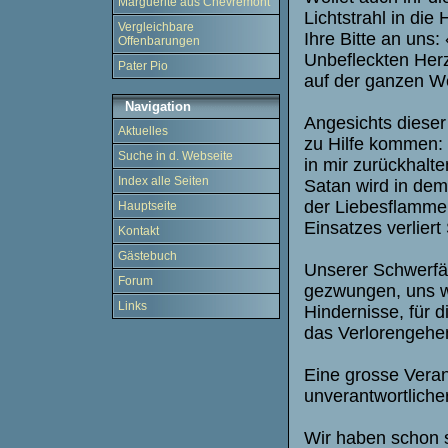
Marguerite aus Chevremont
Lichtstrahl in di
Vergleichbare
Ihre Bitte an uns:
Offenbarungen
Unbefleckten Her
Pater Pio
auf der ganzen We
Navigation
Angesichts dieser 
Aktuelles
zu Hilfe kommen:
Suche in d. Webseite
in mir zurückhalte
Index alle Seiten
Satan wird in dem
der Liebesflamme
Hauptseite
Einsatzes verliert
Kontakt
Gästebuch
Unserer Schwerfäl
Forum
gezwungen, uns wa
Links
Hindernisse, für 
das Verlorengehen 
Eine grosse Veran
unverantwortliche
Wir haben schon s