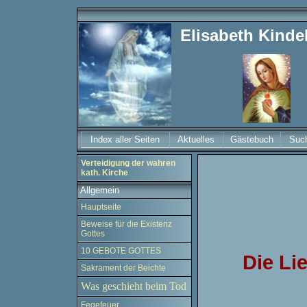
Elisabeth Kind
Index aller Seiten
Aktuelles
Gästebuch
Suc
Verteidigung der wahren
kath. Kirche
Allgemein
Hauptseite
Beweise für die Existenz
Gottes
10 GEBOTE GOTTES
Die Li
Sakrament der Beichte
Was geschieht beim Tod
Fegefeuer