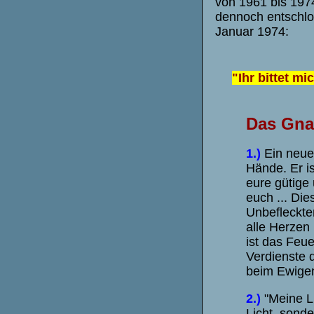
von 1961 bis 197
dennoch entschl
Januar 1974:
"Ihr bittet mi
Das Gna
1.)
Ein neues
Hände. Er i
eure gütige 
euch ... Di
Unbefleckte
alle Herzen 
ist das Feue
Verdienste 
beim Ewigen
2.)
"Meine L
Licht, sonde