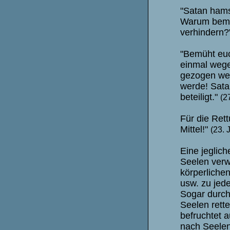
"Satan hams
Warum bemüh
verhindern?
"Bemüht euc
einmal wege
gezogen wer
werde! Sata
beteiligt."
(2
Für die Ret
Mittel!"
(23. 
Eine jeglich
Seelen verw
körperliche
usw. zu jed
Sogar durch
Seelen rette
befruchtet 
nach Seelen