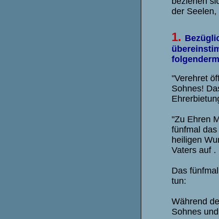
beziehen si
der Seelen,
1.
Bezügli
übereinsti
folgender
"Verehret öf
Sohnes! Das 
Ehrerbietung
"Zu Ehren M
fünfmal das
heiligen Wu
Vaters auf . 
Das fünfmal
tun:
Während de
Sohnes und 