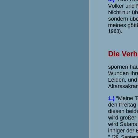
Völker und 
Nicht nur üb
sondern übe
meines gött
1963).
Die Ver
spornen hau
Wunden Ihre
Leiden, und
Altarssakra
1.)
"Meine T
den Freitag
diesen beid
wird großer
wird Satans
inniger der 
"
(29. Septem