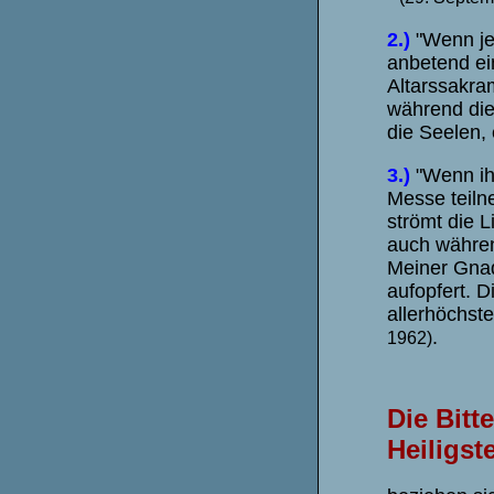
2.)
"Wenn je
anbetend ei
Altarssakram
während die
die Seelen, 
3.)
"Wenn ih
Messe teilne
strömt die 
auch während
Meiner Gnade
aufopfert. 
allerhöchst
.
1962)
Die Bitt
Heiligst