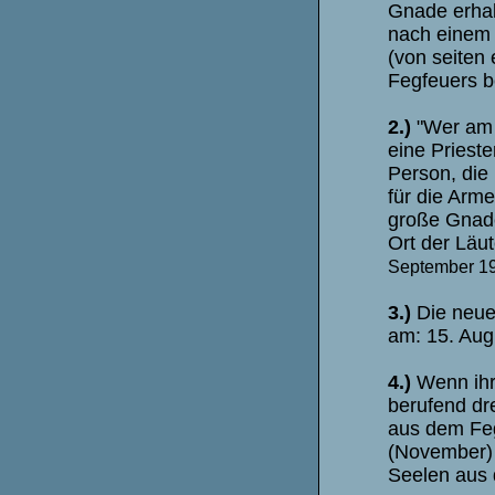
Gnade erhalt
nach einem 
(von seiten
Fegfeuers b
2.)
"Wer am 
eine Priest
Person, die
für die Arme
große Gnade
Ort der Läu
September 19
3.)
Die neu
am: 15. Aug
4.)
Wenn ihr
berufend dr
aus dem Feg
(November) b
Seelen aus 