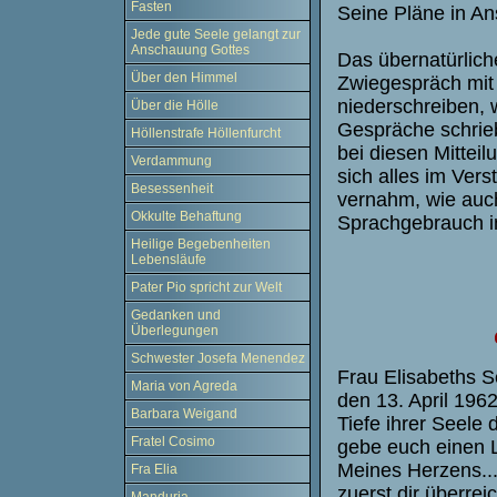
Fasten
Seine Pläne in An
Jede gute Seele gelangt zur
Anschauung Gottes
Das übernatürlich
Über den Himmel
Zwiegespräch mit 
niederschreiben, 
Über die Hölle
Gespräche schrieb
Höllenstrafe Höllenfurcht
bei diesen Mittei
Verdammung
sich alles im Vers
Besessenheit
vernahm, wie auch
Okkulte Behaftung
Sprachgebrauch i
Heilige Begebenheiten
Lebensläufe
Pater Pio spricht zur Welt
Gedanken und
Überlegungen
Schwester Josefa Menendez
Frau Elisabeths 
Maria von Agreda
den 13. April 196
Barbara Weigand
Tiefe ihrer Seele
Fratel Cosimo
gebe euch einen L
Meines Herzens...
Fra Elia
zuerst dir überrei