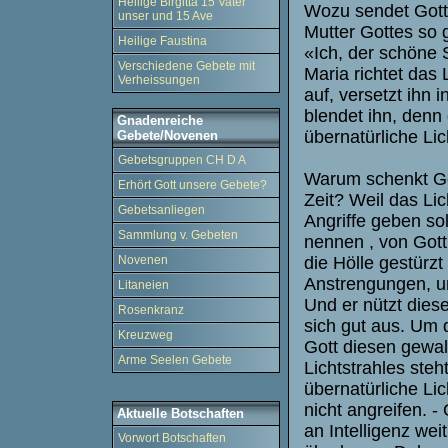
Heilige Birgitta 15 Vater
Wozu sendet Gott 
unser und 15 Ave
Mutter Gottes so g
Heilige Faustina
«Ich, der schöne 
Verschiedene Gebete mit
Maria richtet das 
Verheissungen
auf, versetzt ihn i
blendet ihn, denn 
Gnadenreiche
übernatürliche Lic
Gebete/Novenen
Gebetsgruppen CH D A
Warum schenkt Go
Erhört Gott unsere Gebete?
Zeit? Weil das Li
Gebetsanliegen
Angriffe geben sol
Sammlung v. Gebeten
nennen , von Gott 
die Hölle gestürzt
Novenen
Anstrengungen, um
Litaneien
Und er nützt diese
Rosenkranz
sich gut aus. Um 
Kreuzweg
Gott diesen gewal
Arme Seelen Gebete
Lichtstrahles steh
übernatürliche Lic
nicht angreifen. 
Aktuelle Botschaften
an Intelligenz weit
Vorwort Botschaften