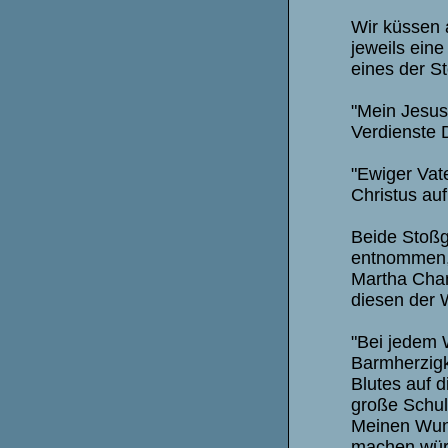
Wir küssen 
jeweils ein
eines der S
"Mein Jesus
Verdienste 
"Ewiger Vat
Christus au
Beide Stoß
entnommen, 
Martha Ch
diesen der W
"Bei jedem 
Barmherzigk
Blutes auf d
große Schul
Meinen Wund
machen wür