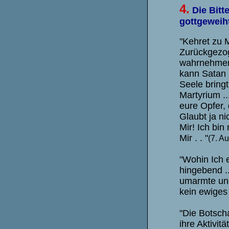
4.
Die Bitt
gottgeweih
"Kehret zu M
Zurückgezog
wahrnehmen,
kann Satan n
Seele bringt
Martyrium .
eure Opfer, 
Glaubt ja ni
Mir! Ich bi
Mir . . "
(7. A
"Wohin Ich e
hingebend .
umarmte und
kein ewiges
"Die Botscha
ihre Aktivit