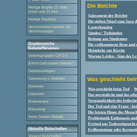
Die Beichte
Heilige Birgitta 15 Vater
unser und 15 Ave
Sakrament der Beichte
Heilige Faustina
Die sieben Nägel zum Sarg d
Verschiedene Gebete mit
Lasterkatalog
Verheissungen
Sünden / Todsünden
Rettung aus Sündennot
Gnadenreiche
Die vollkommene Reue und 
Gebete/Novenen
Heimkehr zur Kirche
Gebetsgruppen CH D A
Warum Leiden - Sinn des Le
Erhört Gott unsere Gebete?
Gebetsanliegen
Was geschieht bei
Sammlung v. Gebeten
Novenen
Was geschieht beim Tod
W
Litaneien
Das persönliche und das all
Vergänglichkeit des Irdisch
Rosenkranz
Der Tod und eine Frage - be
Kreuzweg
Die letzten Dinge des Mensch
Arme Seelen Gebete
Problematik Euthanasie und
Freitod aus Todessehnsucht 
Aktuelle Botschaften
Erdbestattung oder Kremat
Vorwort Botschaften