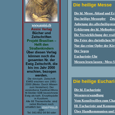
Die heilige Messe
Die hl. Messe. Ablauf und E
Das heilige Messopfer
Zeu
Anbetung des allerheiligste
www.assisi.ch
Assisi Verlag
Erklärung des hl. Meßopfer
Bücher und
Die Verwirklichung der rea
Zeitschriften
Die Feier des christlichen 
Projekt Brasilien –
Helft den
Nur das reine Opfer der Kir
Straßenkindern
Der Segen
Über diesen Verlag
können noch die
Eucharistie-Uhr
gesamten Nr. der
Messen lesen lassen - Mess-
Ewig Zeitschrift, die
bis ins Jahr 2000
erschien, bezogen
werden.
Die röm-kath. Zeitschrift
Die heilige Euchari
EWIG erschien von 1991-
2000 (Motto: Durch Wissen
zum Verstehen). Der
Die hl. Eucharistie
verstorbene Kardinal Alfons
M.Stickler SDB bezeichnete
Wesensverwandlung
Ewig als kath. Enzyklopädie
in Kurzform.
Vom Konzilswillen zum Cha
Alle 68 Themenhefte sind
nebst Büchern noch
Hl. Eucharistie und Kommu
erhältlich bei:
silsec@gmx.ch
oder
Über Handkommunion und 
Tel. 041-852 04 84 oder