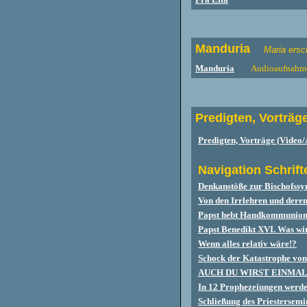
Manduria
Maria ersc
Manduria
Audioaufnahme
Predigten, Vorträg
Predigten, Vorträge (Video/
Navigation Schrift
Denkanstöße zur Bischofssy
Von den Irrlehren und der
Papst hebt Handkommunion-
Papst Benedikt XVI. Was wi
Wenn alles relativ wäre!?
Schock der Katastrophe vo
AUCH DU WIRST EINMA
In 12 Prophezeiungen werde
Schließung des Priestersem