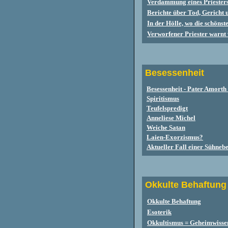
Verdammung eines Priesters
Berichte über Tod, Gericht 
In der Hölle, wo die schöns
Verworfener Priester warnt 
Besessenheit
Besessenheit - Pater Amorth
Spiritismus
Teufelspredigt
Anneliese Michel
Weiche Satan
Laien-Exorzismus?
Aktueller Fall einer Sühnebe
Okkulte Behaftung
Okkulte Behaftung
Esoterik
Okkultismus = Geheimwisse