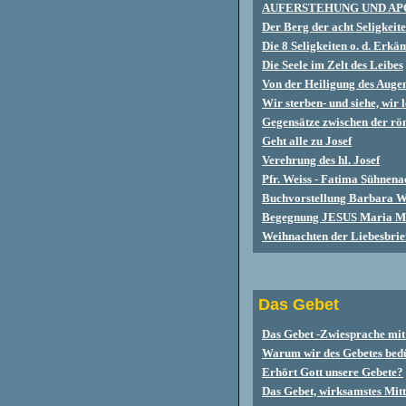
AUFERSTEHUNG UND AP
Der Berg der acht Seligkeit
Die 8 Seligkeiten o. d. Erk
Die Seele im Zelt des Leibes
Von der Heiligung des Auge
Wir sterben- und siehe, wir 
Gegensätze zwischen der röm
Geht alle zu Josef
Verehrung des hl. Josef
Pfr. Weiss - Fatima Sühnena
Buchvorstellung Barbara W
Begegnung JESUS Maria M
Weihnachten der Liebesbri
Das Gebet
Das Gebet -Zwiesprache mit
Warum wir des Gebetes bed
Erhört Gott unsere Gebete?
Das Gebet, wirksamstes Mit