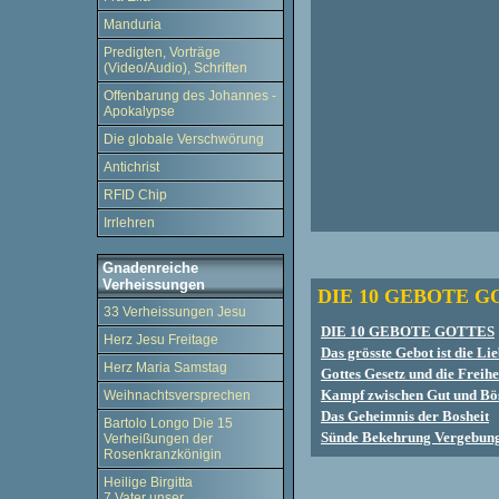
Manduria
Predigten, Vorträge
(Video/Audio), Schriften
Offenbarung des Johannes -
Apokalypse
Die globale Verschwörung
Antichrist
RFID Chip
Irrlehren
Gnadenreiche
Verheissungen
DIE 10 GEBOTE G
33 Verheissungen Jesu
DIE 10 GEBOTE GOTTES
Herz Jesu Freitage
Das grösste Gebot ist die Li
Herz Maria Samstag
Gottes Gesetz und die Freihe
Kampf zwischen Gut und Bö
Weihnachtsversprechen
Das Geheimnis der Bosheit
Bartolo Longo Die 15
Sünde Bekehrung Vergebun
Verheißungen der
Rosenkranzkönigin
Heilige Birgitta
7 Vater unser