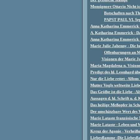
Monsignore Ottavio Nicht ic
Botschaften nach T
PAPST PAUL VI. Sept
Anna Katharina Emmerick ü
A. Katharina Emmerick - Das
Anna Katharina Emmerick -
Marie Julie Jahenny - Die b
Offenbarungen an M
Visionen der Marie J
Maria Magdalena n. Visione
Predigt des hl. Leonhard üb
Nur die Liebe rettet - Alfon
Mutter Vogls weltweite Lieb
Das Größte ist die Liebe - A
Aussagen d. hl. Schrift u. 
Das heilige Meßopfer in Sch
Der unschätzbare Wert des V
Marie Lataste französische
Marie Lataste - Leben und 
Kreuz der Agonie - Verhei
Liebesflamme -Die Liebesfl