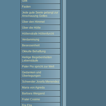
Gott
Fasten
Jede gute Seele gelangt zur
Anschauung Gottes
Über den Himmel
Über die Hölle
Höllenstrafe Höllenfurcht
Verdammung
Besessenheit
Okkulte Behaftung
Heilige Begebenheiten
Lebensläufe
Pater Pio spricht zur Welt
Gedanken und
Überlegungen
Schwester Josefa Menendez
Maria von Agreda
Barbara Weigand
Fratel Cosimo
Fra Elia