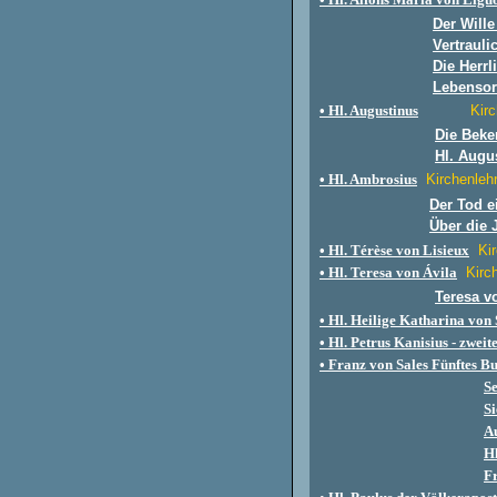
Der Wille
Vertrauli
Die Herrl
Lebenso
• Hl. Augustinus
Kirc
Die Beke
Hl. Augu
• Hl. Ambrosius
Kirchenleh
Der Tod e
Über die 
• Hl. Térèse von Lisieux
Ki
• Hl. Teresa von Ávila
Kirc
Teresa vo
• Hl. Heilige Katharina von
• Hl. Petrus Kanisius - zwei
• Franz von Sales Fünftes B
Se
Si
A
Hl
Fr