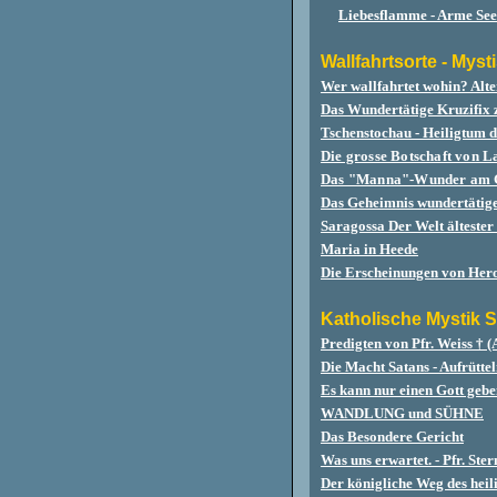
Liebesflamme - Arme See
Wallfahrtsorte -
Mysti
Wer wallfahrtet wohin? Alte
Das Wundertätige Kruzifix 
Tschenstochau - Heiligtum
Die grosse Botschaft von 
Das "Manna"-Wunder am Gra
Das Geheimnis wundertätige
Saragossa Der Welt älteste
Maria in Heede
Die Erscheinungen von Her
Katholische Mystik S
Predigten von Pfr. Weiss † (
Die Macht Satans - Aufrütte
Es kann nur einen Gott gebe
WANDLUNG und SÜHNE
Das Besondere Gericht
Was uns erwartet. - Pfr. Ste
Der königliche Weg des heil