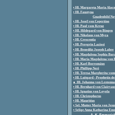
• Hl. Margareta Maria Alac
• Hl. Faustyna
Gnadenbild Nov
• Hl. Josef von Copertino
• Hl. Paul vom Kreuz
• HI. Hildegard von Bingen
• Hl. Nikolaus von Myra
• Hl. Crescentia
• Hl. Peregrin Laziosi
•
Hl. Benedikt Joseph Labre
• Hl. Magdalena Sophia Bar
• Hl. Maria Magdalena von 
•
Hl. Karl Borromäus
• Hl. Phillipp Neri
• Hl. Teresa Margherita vom
•
Hl. Luitgard - Prophetin d
● Hl. Johanna von Lestonna
•
Hl. Bernhard von Clairvau
• Hl. Ignatius von Loyola
• Hl. Christophorus
• Hl. Mauritius
• Sel. Mutter Maria von Jesu
• Selige Anna Katharina Em
A. K. Emmerick