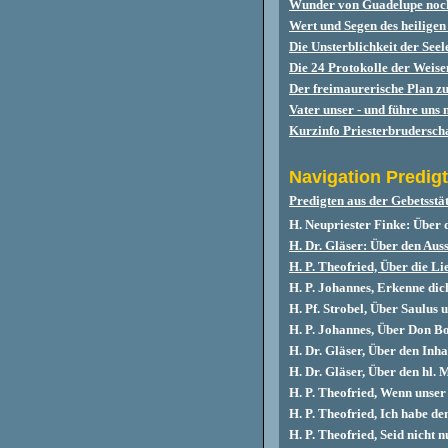
Wunder von Guadelupe noch 
Wert und Segen des heilige
Die Unsterblichkeit der Seel
Die 24 Protokolle der Weis
Der freimaurerische Plan z
Vater unser - und führe uns 
Kurzinfo Priesterbruderschaf
Navigation
Predig
Predigten aus der Gebetsst
H. Neupriester Finke: Übe
H. Dr. Gläser: Über den Aus
H. P. Theofried, Über die L
H. P. Johannes, Erkenne dic
H. Pf. Strobel, Über Saulus 
H. P. Johannes, Über Don B
H. Dr. Gläser, Über den Inh
H. Dr. Gläser, Über den hl.
H. P. Theofried, Wenn unser 
H. P. Theofried, Ich habe d
H. P. Theofried, Seid nicht 