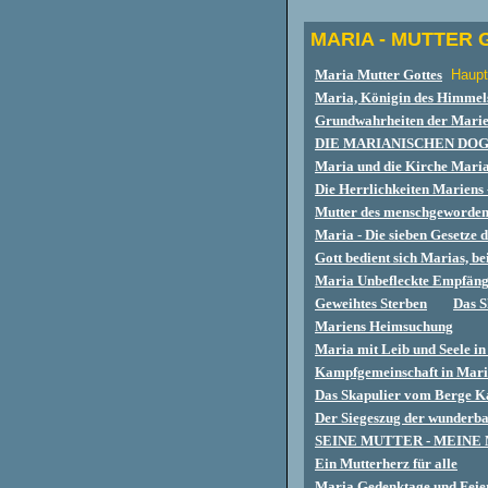
MARIA - MUTTER 
Maria Mutter Gottes
Haupt
Maria, Königin des Himmels
Grundwahrheiten der M
ari
DIE MARIANISCHEN DO
Maria und die Kirche Maria 
Die Herrlichkeiten Mariens -
Mutter des menschgeworden
Maria - Die sieben Gesetze 
Gott bedient sich Marias, be
Maria Unbefleckte Empfäng
Geweihtes Sterben
Das S
Mariens Heimsuchung
Maria mit Leib und Seele 
Kampfgemeinschaft in Mar
Das Skapulier vom Berge 
Der Siegeszug der wunderba
SEINE MUTTER - MEINE
Ein Mutterherz für alle
Maria Gedenktage und Feie