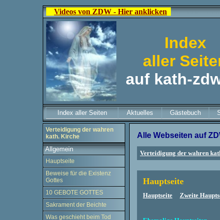
Videos von ZDW - Hier anklicken
Index
aller Seit
auf kath-zd
Index aller Seiten
Aktuelles
Gästebuch
Verteidigung der wahren
Alle Webseiten auf Z
kath. Kirche
Allgemein
Verteidigung der wahren kat
Hauptseite
Beweise für die Existenz
Hauptseite
Gottes
10 GEBOTE GOTTES
Hauptseite
Zweite Haupt
Sakrament der Beichte
Was geschieht beim Tod