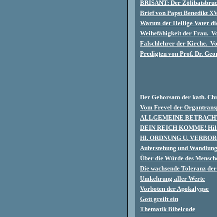
BRISANT: Der Zölibatsbru
Brief von Papst Benedikt XV
Warum der Heilige Vater di
Weihefähigkeit der Frau. V
Falschlehrer der Kirche. V
Predigten von Prof. Dr. Ge
Der Gehorsam der kath. Chri
Vom Frevel der Organtrans
ALLGEMEINE BETRACH
DEIN REICH KOMME! Hilfen
Hl. ORDNUNG U. VERB
Auferstehung und Wandlun
Über die Würde des Mensche
Die wachsende Toleranz der 
Umkehrung aller Werte
Vorboten der Apokalypse
Gott greift ein
Thematik Bibelcode