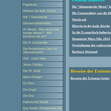
Ehemalige Hauptseiten
Fegefeuer
Die “ökumenische Messe” h
Ablässe der kath. Kirche
Die Unwissenheit, was die He
Die 7 Sakramente
Wacht auf
Glaubensbekenntnis
Häresie in der kath. Kirche
Hl. Messe. Was ist uns die
Ist die Evangelisch-lutheris
heilige Messe? Wie
benützen wir sie?
Hauptseite März-Okt. 2024
Die hl. Eucharistie
Verteidigung der wahren ka
Die Realpräsenz Jesu im
Barbara Weigand
Altarsakrament
Gott - unser Vater
Jesus Christus
Beweise der Existenz
Der Hl. Geist
Maria Königin
Beweise der Existenz Gottes
Die Bibel
Die Engel
Die Ehe
Katholische Mystik
Das Gebet -Zwiesprache mit