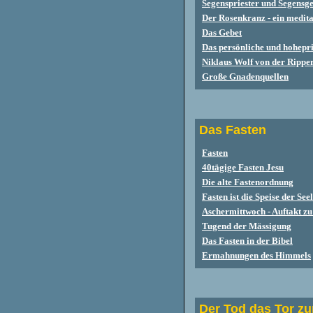
Segenspriester und Segensg
Der Rosen
kranz - ein medita
Das Gebet
Das persönliche und hohepri
Niklaus Wolf von der Rippe
Große Gnadenquellen
D
as Fasten
Fasten
40tägige Fasten Jesu
Die alte Fastenordnung
Fasten ist die Speise der See
Aschermittwoch - Auftakt zu
Tugend der Mässigung
Das Fasten in der Bibel
Ermahnungen des Himmels
Der Tod das Tor z