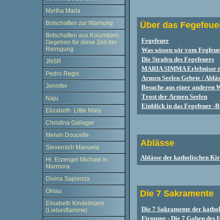
Myrtha Maria
Botschaften zur Warnung
Über das Fegefeue
Botschaften aus Kolumbien.
Fegefeuer
Gegeben für diese Zeit der
Reinigung
Was wissen wir vom Fegfeue
Die Strafen des Fegefeuers
JNSR
MARIA SIMMA Erlebnisse m
Pedro Regis
Armen Seelen Gebete / Ablä
Jennifer
Besuche aus einer anderen 
T
r
o
s
t
d
e
r
A
rm
e
n
S
ee
l
e
n
Naju
Einblick in das Fegefeuer -
Elizabeth Little Mary
Christina Gallager
Melvin Doucette
Ablässe
Sievernich Manuela
Ablässe der katholischen Ki
Hl. Erzengel Michael in
Marmora
Divina Sapienza
Ohlau
Die 7 Sakramente
Elisabeth Kindelmann
Die 7 Sakramente der katho
(Liebesflamme)
Firmung - Die 7 Gaben des H