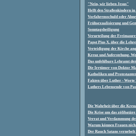
"Nein, wir lieben Jesus"
Helft den Straßenkindern in
Vorfahrensschuld oder Ahn
Frühsexualisierung und G
Sonntagsheiligung
Verurteilung der Freimaurer
Papst Pius X. über die Lehr
Verteidigung der Kirche an
Kreuz und Auferstehung. We
Das unfehlbare Lehramt der
Die Irrtümer von Doktor Ma
Katholiken und Protestanten
Fakten über Luther - Worte
Luthers Lebensende von Pa
Die Wahrheit über die Kreu
Die Krise um das zölibatäre 
Verrat und Verdammung de
Warum können Frauen nicht
Der Rauch Satans vernebelt 