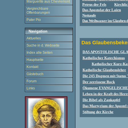
Marguerite aus Chevremont
Petrus der Fels
Kirchlic
Vergleichbare
Das Apostolat der Laien
Offenbarungen
Nottaufe
Pater Pio
Das Weihwasser im Glauben d
Navigation
Aktuelles
Das Glaubensbeke
Suche in d. Webseite
DAS APOSTOLISCHE GLA
Index alle Seiten
Katholischer Katechismus
Hauptseite
Katholischer Kurz-Ka
Kontakt
Katholische Glaubenslehre
Gästebuch
Die 245 Dogmen mit Status "
Forum
Der zerrissene Rock
Ökumene EVANGELISCH
Links
Leben in der Kraft des Herr
Die Bibel als Zankapfel
Das Martyrium der Apostel u
Stiftung der Kirche