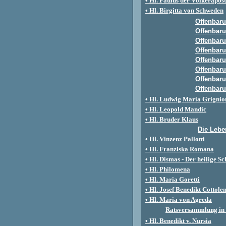
• Hl. Paulus der Völkerapost
• Hl. Birgitta von Schweden
Offenbar
Offenbar
Offenbar
Offenbar
Offenbar
Offenbar
Offenbar
Offenbar
• Hl. Ludwig Maria Grignio
• Hl. Leopold Mandic
• Hl. Bruder Klaus
Die Lebe
• Hl. Vinzenz Pallotti
• Hl. Franziska Romana
• Hl. Dismas - Der heilige S
• Hl. Philomena
• Hl. Maria Goretti
• Hl. J
osef Benedikt Cottole
• Hl. Maria von Agreda
Ratsversammlung in 
• Hl.
B
enedikt v.
N
ursia