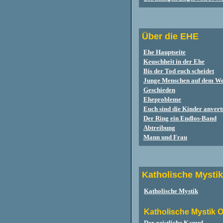
Über die EHE
Ehe Hauptseite
Keuschheit in der Ehe
Bis der Tod euch scheidet
Junge Menschen auf dem We
Geschieden
Eheprobleme
Euch sind die Kinder anvert
Der Ring ein Endlos-Band
Abtreibung
Mann und Frau
Katholische Mystik
Katholische Mystik
Katholische Mystik 
Der geistliche Kampf