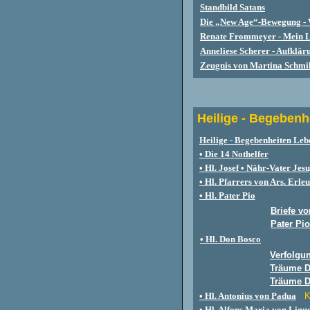
Standbild Satans
Die „New Age“-Bewegung - 
Renate Frommeyer - Mein Le
Anneliese Scherer - Aufklär
Zeugnis von Martina Schmil
Heilige - Begebenh
Heilige - Begebenheiten Leb
• Die 14 Nothelfer
• Hl. Josef
•
Nähr-Vater Jesu
• Hl. Pfarrers von Ars. Erle
• Hl. Pater Pio
Briefe v
Pater Pio
• Hl. Don Bosco
Verfolgun
Träume D
Träume D
• Hl. Antonius von Padua
K
• Hl. Alfons Maria von Ligu