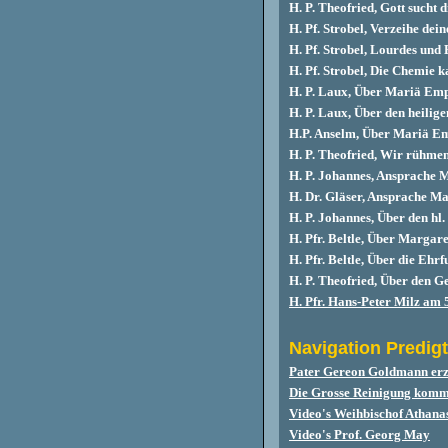
H. P. Theofried, Gott sucht d
H. Pf. Strobel, Verzeihe dei
H. Pf. Strobel, Lourdes und
H. Pf. Strobel, Die Chemie k
H. P. Laux, Über Mariä Em
H. P. Laux, Über den heilig
H.P. Anselm, Über Mariä E
H. P. Theofried, Wir rühme
H. P. Johannes, Ansprache 
H. Dr. Gläser, Ansprache M
H. P. Johannes, Über den hl
H. Pfr.
Beltle, Über Margar
H. Pfr. Beltle, Über die Ehr
H. P. Theofried, Über den Ge
H. Pfr. Hans-Peter Milz am 
Navigation Predigt
Pater Gereon Goldmann erz
Die Grosse Reinigung kommt
Video's Weihbischof Athana
Video's Prof. Georg May