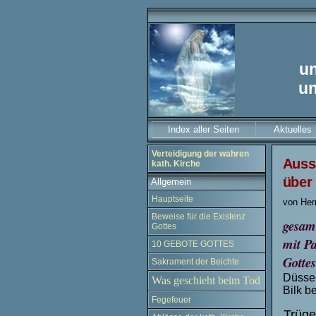
u
u
Index aller Seiten
Aktuelles
Verteidigung der wahren
A
u
ss
kath. Kirche
üb
e
r
Allgemein
Hauptseite
von He
Beweise für die Existenz
gesam
Gottes
mit P
10 GEBOTE GOTTES
Gotte
Sakrament der Beichte
Düssel
Was geschieht beim Tod
Bilk b
Fegefeuer
Trüge