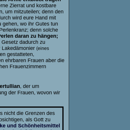
erne Zierrat und kostbare
in, um mitzuteilen; denn den
urch wird eure Hand mit
u gehen, wo ihr Gutes tun
 Perlenkranz; denn solche
Perlen daran zu hängen;
. Gesetz dadurch zu
der Lakedämonier
(eines
en gestatteten,
en ehrbaren Frauen aber die
lichen Frauenzimmern
ertullian
, der um
dung der Frauen, wovon wir
s nicht die Grenzen des
ichtigen, als Gott zu
ke und Schönheitsmittel