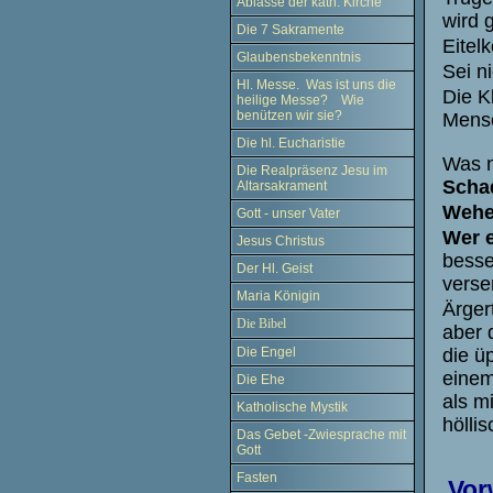
Ablässe der kath. Kirche
wird 
Die 7 Sakramente
Eitelk
Glaubensbekenntnis
Sei ni
Hl. Messe. Was ist uns die
Die K
heilige Messe? Wie
benützen wir sie?
Mensc
Die hl. Eucharistie
Was n
Die Realpräsenz Jesu im
Schad
Altarsakrament
Wehe 
Gott - unser Vater
Wer e
Jesus Christus
besse
Der Hl. Geist
verse
Maria Königin
Ärgert
Die Bibel
aber 
die ü
Die Engel
einem
Die Ehe
als m
Katholische Mystik
hölli
Das Gebet -Zwiesprache mit
Gott
Fasten
Vor