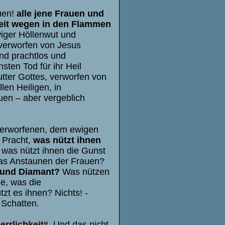
uen!
alle jene Frauen und
keit wegen in den Flammen
ewiger Höllenwut und
 verworfen von Jesus
nd prachtlos und
ten Tod für ihr Heil
utter Gottes, verworfen von
len Heiligen, in
uen – aber vergeblich
 Verworfenen, dem ewigen
 Pracht,
was nützt ihnen
was nützt ihnen die Gunst
as Anstaunen der Frauen?
n und Diamant?
Was nützen
e, was die
t es ihnen? Nichts! -
 Schatten.
errlichkeit“
.
Und das nicht