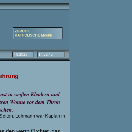
ZURÜCK
KATHOLISCHE Mystik
e
h
r
ung
nst in weißen Kleidern und
baren Wonne vor dem Thron
schen.
0 Seiten. Lohmann war Kaplan in
as den Herrn fürchtet, das