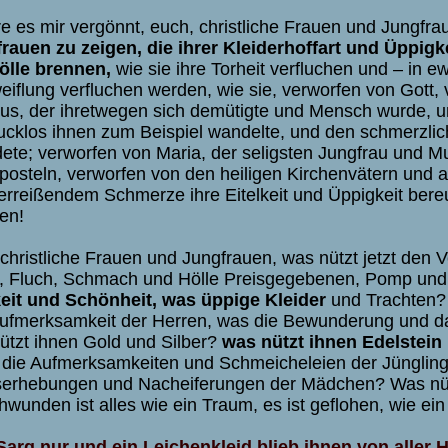
e es mir vergönnt, euch, christliche Frauen und Jungfra
rauen zu zeigen, die ihrer Kleiderhoffart und Üppig
ölle brennen,
wie sie ihre Torheit verfluchen und – in 
eiflung verfluchen werden, wie sie, verworfen von Gott,
tus, der ihretwegen sich demütigte und Mensch wurde, u
cklos ihnen zum Beispiel wandelte, und den schmerzlichs
dete; verworfen von Maria, der seligsten Jungfrau und M
posteln, verworfen von den heiligen Kirchenvätern und al
erreißendem Schmerze ihre Eitelkeit und Üppigkeit bere
en!
 christliche Frauen und Jungfrauen, was nützt jetzt den
, Fluch, Schmach und Hölle Preisgegebenen, Pomp und
keit und Schönheit, was üppige Kleider
und Trachten? 
ufmerksamkeit der Herren, was die Bewunderung und d
ützt ihnen Gold und Silber?
was nützt ihnen Edelstei
 die Aufmerksamkeiten und Schmeicheleien der Jüngling
erhebungen und Nacheiferungen der Mädchen? Was nütz
hwunden ist alles wie ein Traum, es ist geflohen, wie ein
Sarg nur und ein Leichenkleid blieb ihnen von aller H