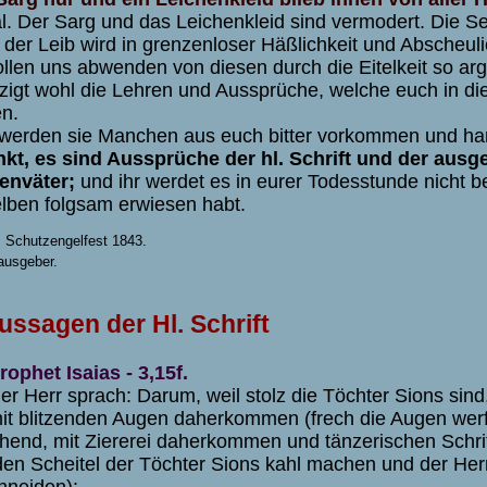
l. Der Sarg und das Leichenkleid sind vermodert. Die Se
, der Leib wird in grenzenloser Häßlichkeit und Abscheuli
ollen uns abwenden von diesen durch die Eitelkeit so ar
zigt wohl die Lehren und Aussprüche, welche euch in die
n.
werden sie Manchen aus euch bitter vorkommen und hart
kt, es sind Aussprüche der hl. Schrift und der ausg
enväter;
und ihr werdet es in eurer Todesstunde nicht b
lben folgsam erwiesen habt.
m Schutzengelfest 1843.
ausgeber.
ussagen der Hl. Schrift
rophet Isaias - 3,15f.
er Herr sprach: Darum, weil stolz die Töchter Sions sin
it blitzenden Augen daherkommen (frech die Augen werf
chend, mit Ziererei daherkommen und tänzerischen Schri
den Scheitel der Töchter Sions kahl machen und der Herr
hneiden):