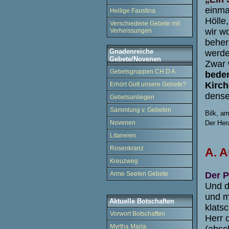
einma
Heilige Faustina
Hölle
Verschiedene Gebete mit
wir w
Verheissungen
beher
Gnadenreiche
werde
Gebete/Novenen
Zwar 
Gebetsgruppen CH D A
beden
Kirch
Erhört Gott unsere Gebete?
dense
Gebetsanliegen
Sammlung v. Gebeten
Bilk, a
Novenen
Der Her
Litaneien
Rosenkranz
A. A
Kreuzweg
Der P
Arme Seelen Gebete
Und d
und m
Aktuelle Botschaften
klats
Vorwort Botschaften
Herr 
Myrtha Maria
(absc