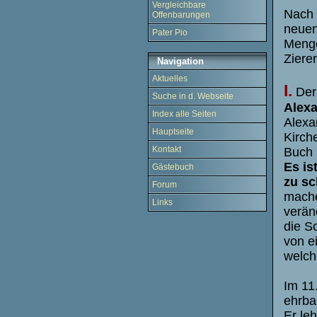
Vergleichbare
Nach 
Offenbarungen
neuen
Pater Pio
Menge
Zierer
Navigation
Aktuelles
I.
Der 
Suche in d. Webseite
Alexa
Index alle Seiten
Alexa
Hauptseite
Kirche
Kontakt
Buch 
Es is
Gästebuch
zu s
Forum
machen
Links
verän
die So
von e
welch
Im 11
ehrba
Er leh