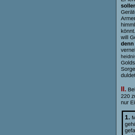
solle
Gerät
Armen
himml
könnt
will 
denn 
verne
heidni
Golds
Sorge
dulde
II.
Beh
220 z
nur Ei
1.
M
gehö
gefa