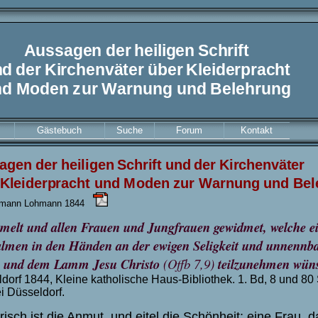
A
u
ssagen
d
e
r
h
eili
g
e
n
Sc
h
ri
f
t
n
d
d
e
r
K
irc
h
e
n
v
ä
t
e
r
üb
e
r
K
lei
d
er
p
rac
h
t
nd
M
od
e
n
z
ur
W
ar
nung
und
B
e
l
e
h
r
ung
Gästebuch
Suche
Forum
Kontakt
agen
d
e
r
h
eili
g
e
n
Sc
h
ri
f
t
un
d
d
e
r
K
irc
h
e
n
v
ä
t
e
r
K
lei
d
er
p
rac
h
t und
M
od
e
n
z
ur
W
ar
nung
und
B
e
l
rmann Lohmann 1844
melt und allen Frauen und Jungfrauen gewidmet, welche ei
almen in den Händen an der ewigen Seligkeit und unnenn
s und dem Lamm Jesu Christo
(Offb 7,9)
teilzunehmen wün
dorf 1844, Kleine katholische Haus-Bibliothek. 1. Bd, 8 und 8
ei Düsseldorf.
risch ist die Anmut, und eitel die Schönheit: eine Frau, d