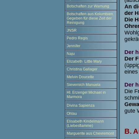
An di
Botschaften zur Warnung
der H
Botschaften aus Kolumbien.
Gegeben für diese Zeit der
Die H
Reinigung
Ohren
JNSR
Wohlg
gekrä
Pedro Regis
Jennifer
Der h
Naju
Der F
Elizabeth Little Mary
(üppi
Christina Gallager
eines 
Melvin Doucette
Der h
Sievernich Manuela
Die F
Hl. Erzengel Michael in
schm
Marmora
Gewa
Divina Sapienza
gute 
Ohlau
Elisabeth Kindelmann
(Liebesflamme)
B. A
Marguerite aus Chevremont