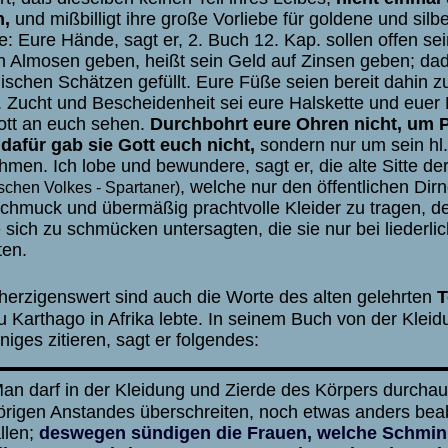
n,
und mißbilligt ihre große Vorliebe für goldene und silb
e: Eure Hände, sagt er, 2. Buch 12. Kap. sollen offen se
 Almosen geben, heißt sein Geld auf Zinsen geben; dad
ischen Schätzen gefüllt. Eure Füße seien bereit dahin z
. Zucht und Bescheidenheit sei eure Halskette und euer
Gott an euch sehen.
Durchbohrt eure Ohren nicht, um 
dafür gab sie Gott euch nicht,
sondern nur um sein hl
hmen. Ich lobe und bewundere, sagt er, die alte Sitte 
, welche nur den öffentlichen Dirn
schen Volkes - Spartaner)
chmuck und übermäßig prachtvolle Kleider zu tragen, d
 sich zu schmücken untersagten, die sie nur bei lieder
ten.
erzigenswert sind auch die Worte des alten gelehrten
T
u Karthago in Afrika lebte. In seinem Buch von der Klei
niges zitieren, sagt er folgendes:
an darf in der Kleidung und Zierde des Körpers durchau
rigen Anstandes überschreiten, noch etwas anders beabs
llen;
deswegen sündigen die Frauen, welche Schmin