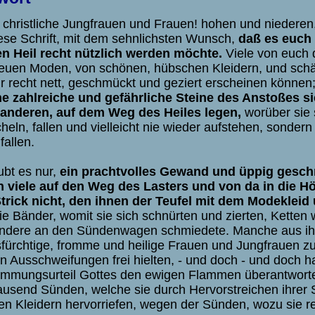
 christliche Jungfrauen und Frauen! hohen und niederen
iese Schrift, mit dem sehnlichsten Wunsch,
daß es euch 
n Heil recht nützlich werden möchte.
Viele von euch 
euen Moden, von schönen, hübschen Kleidern, und schät
ur recht nett, geschmückt und geziert erscheinen können
e zahlreiche und gefährliche Steine des Anstoßes sie
anderen, auf dem Weg des Heiles legen,
worüber sie 
heln, fallen und vielleicht nie wieder aufstehen, sonder
fallen.
ubt es nur,
ein prachtvolles Gewand und üppig geschn
 viele auf den Weg des Lasters und von da in die Hö
trick nicht, den ihnen der Teufel mit dem Modekleid
ie Bänder, womit sie sich schnürten und zierten, Ketten 
ndere an den Sündenwagen schmiedete. Manche aus ih
sfürchtige, fromme und heilige Frauen und Jungfrauen zu 
n Ausschweifungen frei hielten, - und doch - und doch ha
mmungsurteil Gottes den ewigen Flammen überantworte
ausend Sünden, welche sie durch Hervorstreichen ihrer 
en Kleidern hervorriefen, wegen der Sünden, wozu sie rei