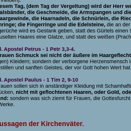
esem Tag, (dem Tag der Vergeltung) wird der Herr
alsbänder, die Geschmeide, die Armspangen und di
aargewinde, die Haarnadeln, die Schnürlein, die Rie
ringe; die Fingerringe und die Edelsteine,
die an der 
erüche wird es Gestank geben, statt des Gürtels einen St
uselten Haares eine Glatze, und statt des weißen (Pracht
l. Apostel Petrus - 1 Petr 3,3-4.
rauen Schmuck sei nicht der äußere im Haargeflecht
gen) Kleidern; sondern der verborgene Herzensmensch i
stillen und sanften Geistes, der vor Gott hohen Wert hat
l. Apostel Paulus - 1 Tim 2, 9-10
rauen sollen sich in anständiger Kleidung mit Schamhafti
ücken,
nicht mit geflochtenen Haaren, oder Gold, od
nd:
sondern was sich ziemt für Frauen, die Gottesfurch
Werke.
ussagen der Kirchenväter.