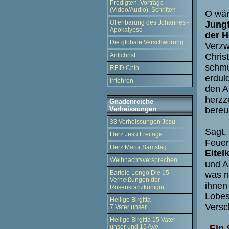
Predigten, Vorträge
(Video/Audio), Schriften
O wär
Offenbarung des Johannes -
Jungf
Apokalypse
der H
Die globale Verschwörung
Verzw
Antichrist
Chris
schmu
RFID Chip
erdul
Irrlehren
den A
herzz
Gnadenreiche
Verheissungen
bereu
33 Verheissungen Jesu
Sagt,
Herz Jesu Freitage
Feuer
Herz Maria Samstag
Eitel
Weihnachtsversprechen
und A
Bartolo Longo Die 15
was n
Verheißungen der
ihnen
Rosenkranzkönigin
Lobes
Heilige Birgitta
Versc
7 Vater unser
Heilige Birgitta 15 Vater
unser und 15 Ave
„Ein 