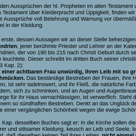
den Aussprüchen der hl. Propheten im alten Testament u
 Testament über Kleiderpracht und Üppigkeit, finden wir
 Aussprüche voll Belehrung und Warnung vor übermäßi
ei in der Kleidung.
erste, dessen Aussagen wir an dieser Stelle beherzigen 
ndrien
, jener berühmte Priester und Lehrer an der Kate
ndrien, der von 190 bis 215 nach Christi Geburt durch s
 leuchtete. Dieser schreibt im dritten Buch seiner chris
3 Kap. 2):
t einer achtbaren Frau unwürdig, ihren Leib mit so g
chmücken.
Das beständige Bestreben der Frauen, ihre H
, ist sehr tadelnswert, und ihr Fleiß, die natürliche Far
dern, sich zu schminken, und an Augen und Augenbrauen
rge für ihr Haus vernachlässigen, ist verwerflich. Steht d
inem so sündhaften Bestreben. Denkt an das Unglück d
e einer vergänglichen Schönheit wegen die ewige Schön
. Kap. desselben Buches sagt er: In die Kirche sollen d
rer und sittsamer Kleidung, keusch an Leib und Seele, 
rt, daß dieselben keinen Teil ihres Leibes,
nicht einmal