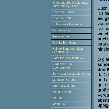
Jede gute Seele gelangt zur
Anschauung Gottes
Euch,
Über den Himmel
ich d
ewige
Über die Hölle
von n
Höllenstrafe Höllenfurcht
sie n
Verdammung
welch
Besessenheit
auch 
Okkulte Behaftung
strauc
hinein
Heilige Begebenheiten
Lebensläufe
Pater Pio spricht zur Welt
O gla
schon
Gedanken und
Überlegungen
den S
Schwester Josefa Menendez
daß d
und a
Maria von Agreda
gotte
Barbara Weigand
große
Fratel Cosimo
Verda
Fra Elia
abert
Manduria
üppig