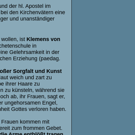
nd der hl. Apostel im
 bei den Kirchenvätern eine
ger und unanständiger
wollen, ist
Klemens von
chetenschule in
eine Gelehrsamkeit in der
tlichen Erziehung (paedag.
roßer Sorgfalt und Kunst
aut weich und zart zu
be ihrer Haare zu
 zu künsteln, während sie
och ab, ihr Frauen, sagt er,
er ungehorsamen Engel,
heit Gottes verloren haben.
ie Frauen kommen mit
bereit zum frommen Gebet.
 die Arme entblößt tragen