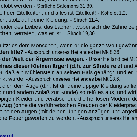
gelobt werden -
.
Sprüche Salomons 31,30
eit der Eitelkeiten, und alles ist Eitelkeit! -
.
Kohelet 1,2
cht stolz auf deine Kleidung. -
.
Sirach 11,4
leider des Leibes, das Lachen, wobei sich die Zähne ze
hen, verraten, was er ist. -
Sirach 19,30
ützt es dem Menschen, wenn er die ganze Welt gewän
en litte?
- Ausspruch unseres Heilandes bei Mk 8,36.
der Welt der Ärgernisse wegen.
- Unser Heiland bei Mt 
ines dieser Kleinen ärgert (d.h. zur Sünde reizt
und A
r, daß ein Mühlenstein an seinen Hals gehängt, und er i
nkt würde.
- Ausspruch unseres Heilandes bei Mt 18,6.
 dich dein Auge (d.h. Ist dir deine üppige Kleidung so lie
dir und andern Anlaß zur Sünde) so reiß es aus, und wirf 
ppigen Kleider und verabscheue die heillosen Moden); den
 Aug (ohne die verführerischen Freuden der Kleiderpra
it beiden Augen (mit deinen üppigen Anzügen und ärgerl
sche Feuer geworfen zu werden.
- Ausspruch unseres Heiland
wort