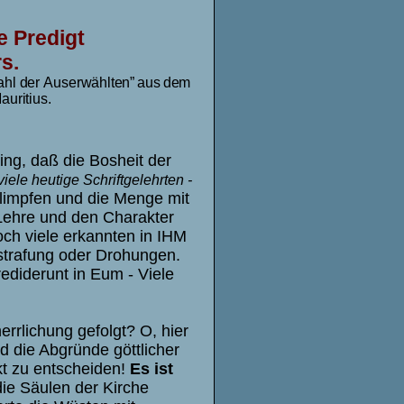
e Predigt
s.
ah
l
de
r
Au
s
e
r
w
ählten
”
au
s
de
m
au
r
i
tiu
s.
ring, daß die Bosheit der
 viele heutige Schriftgelehrten -
limpfen und die Menge mit
Lehre und den Charakter
och viele erkannten in IHM
strafung oder Drohungen.
rediderunt in Eum - Viele
errlichung gefolgt? O, hier
d die Abgründe göttlicher
t zu entscheiden!
Es ist
ie Säulen der Kirche