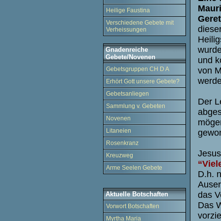
Mauri
Heilige Faustina
Geret
Verschiedene Gebete mit
diese
Verheissungen
Heili
wurde
Gnadenreiche
Gebete/Novenen
und k
Gebetsgruppen CH D A
von M
werde
Erhört Gott unsere Gebete?
Gebetsanliegen
Der L
Sammlung v. Gebeten
abges
Novenen
mögen
Litaneien
gewo
Rosenkranz
Jesus
Kreuzweg
“Viel
Arme Seelen Gebete
D.h. n
Auserw
das V
Aktuelle Botschaften
Das W
Vorwort Botschaften
vorzi
Myrtha Maria