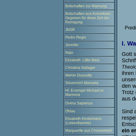
Botschaften zur Warnung
Botschaften aus Kolumbien.
Gegeben für diese Zeit der
Reinigung
P
r
ed
JNSR
Pedro Regis
I. Wa
Jennifer
Naju
Gott s
Schri
Elizabeth Little Mary
Theolo
Christina Gallager
ihren
Melvin Doucette
unser
Sievernich Manuela
den w
Hl. Erzengel Michael in
Trotz
Marmora
aus d
Divina Sapienza
Sind a
Ohlau
respe
Elisabeth Kindelmann
(Liebesflamme)
Entsc
ein e
Marguerite aus Chevremont