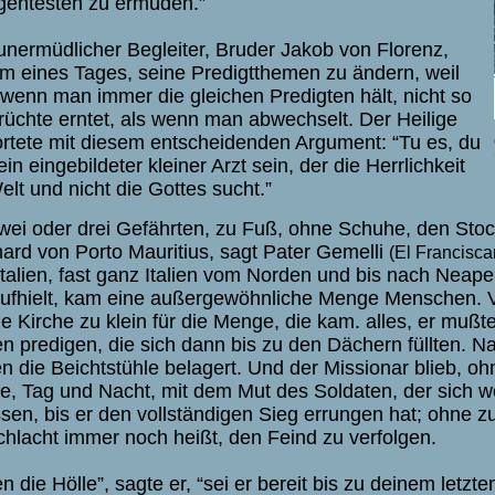
ligentesten zu ermüden.”
unermüdlicher Begleiter, Bruder Jakob von Florenz,
ihm eines Tages, seine Predigtthemen zu ändern, weil
wenn man immer die gleichen Predigten hält, nicht so
Früchte erntet, als wenn man abwechselt. Der Heilige
rtete mit diesem entscheidenden Argument: “Tu es, du
ein eingebildeter kleiner Arzt sein, der die Herrlichkeit
elt und nicht die Gottes sucht.”
zwei oder drei Gefährten, zu Fuß, ohne Schuhe, den Stock 
ard von Porto Mauritius, sagt Pater Gemelli
(El Francisca
litalien, fast ganz Italien vom Norden und bis nach Nea
aufhielt, kam eine außergewöhnliche Menge Menschen. V
e Kirche zu klein für die Menge, die kam. alles, er mußte
en predigen, die sich dann bis zu den Dächern füllten. 
n die Beichtstühle belagert. Und der Missionar blieb, o
e, Tag und Nacht, mit dem Mut des Soldaten, der sich we
ssen, bis er den vollständigen Sieg errungen hat; ohne 
chlacht immer noch heißt, den Feind zu verfolgen.
n die Hölle”, sagte er, “sei er bereit bis zu deinem letz