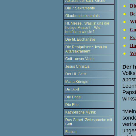
Ablässe der kath. Kirche
●
Di
Die 7 Sakramente
●
Be
Glaubensbekenntnis
●
Wi
Hl. Messe. Was ist uns die
heilige Messe? Wie
●
Got
benützen wir sie?
●
Es
Die hl. Eucharistie
●
Da
Die Realpräsenz Jesu im
Altarsakrament
●
Wen
Gott - unser Vater
Der h
Jesus Christus
Volks
Der Hl. Geist
apost
Maria Königin
Leonh
Die Bibel
Papst
Die Engel
wirks
Die Ehe
“Mein
Katholische Mystik
sonde
Das Gebet -Zwiesprache mit
vertr
Gott
unges
Fasten