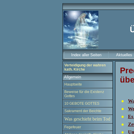
Ü
Index aller Seiten
Aktuelles
Verteidigung der wahren
Pre
kath. Kirche
Allgemein
übe
Hauptseite
Beweise für die Existenz
Gottes
●
Was
10 GEBOTE GOTTES
●
We
Sakrament der Beichte
●
Es
Was geschieht beim Tod
●
Zeu
Fegefeuer
●
Un