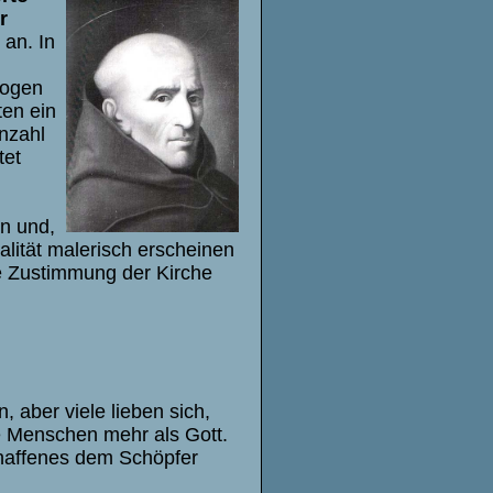
r
 an. In
zogen
ten ein
nzahl
tet
n und,
lität malerisch erscheinen
ie Zustimmung der Kirche
.
, aber viele lieben sich,
e Menschen mehr als Gott.
haffenes dem Schöpfer