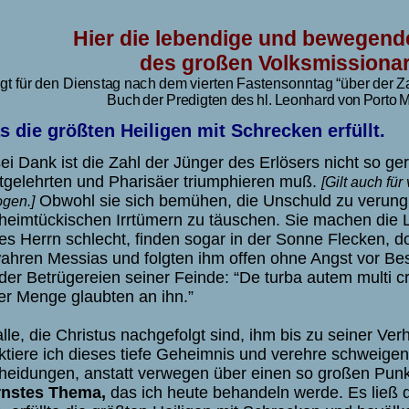
Hier die lebendige und bewegend
des großen Volksmissionar
ig
t
f
ü
r
de
n
D
ien
s
t
a
g
na
c
h
de
m
vie
r
t
e
n
F
a
s
t
en
s
onn
t
a
g
“
übe
r
de
r
Z
Bu
c
h
de
r
P
r
edigte
n
de
s
hl
.
Le
onha
r
d
v
o
n
P
o
r
t
o
M
s die größten Heiligen mit Schrecken erfüllt.
ei Dank ist die Zahl der Jünger des Erlösers nicht so ge
ftgelehrten und Pharisäer triumphieren muß.
[Gilt auch für
Obwohl sie sich bemühen, die Unschuld zu verung
gen.]
 heimtückischen Irrtümern zu täuschen. Sie machen die 
es Herrn schlecht, finden sogar in der Sonne Flecken, d
ahren Messias und folgten ihm offen ohne Angst vor Be
 der Betrügereien seiner Feinde: “De turba autem multi c
er Menge glaubten an ihn.”
lle, die Christus nachgefolgt sind, ihm bis zu seiner Verh
ktiere ich dieses tiefe Geheimnis und verehre schweigen
heidungen, anstatt verwegen über einen so großen Punk
rnstes Thema,
das ich heute behandeln werde. Es ließ d