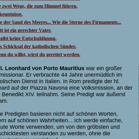
e zwei Wege, die zum Himmel führen.
kenntnisse.
e der Sand des Meeres... Wie die Sterne des Firmaments...
t ist ein gerechter Vater.
 gibt keine Entschuldigung.
s Schicksal der katholischen Sünder.
n du willst, wirst du gerettet werden.
l. Leonhard von Porto Mauritius
war ein großer
missionar. Er verbrachte 44 Jahre unermüdlich im
olischen Dienst in Italien. In Rom predigte der hl.
ard auf der Piazza Navona eine Volksmission, an der
 Benedikt XIV. teilnahm. Seine Predigt war äußerst
am.
e Predigten basieren nicht auf schönen Worten,
rn auf schönen Wahrheiten... Ich werde einfache,
aute Worte verwenden, um von den gröbsten und
chicktesten verstanden zu werden, ohne die