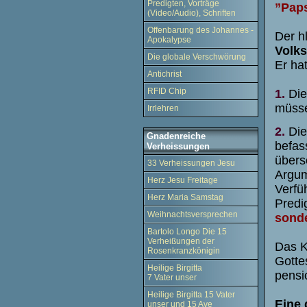
Predigten, Vorträge
”Paps
(Video/Audio), Schriften
Offenbarung des Johannes -
Der h
Apokalypse
Volks
Die globale Verschwörung
Er ha
Antichrist
RFID Chip
1.
Die 
müsse
Irrlehren
2.
Die 
Gnadenreiche
befas
Verheissungen
übers
33 Verheissungen Jesu
Argum
Herz Jesu Freitage
Verfü
Herz Maria Samstag
Predi
Weihnachtsversprechen
sonde
Bartolo Longo Die 15
Verheißungen der
Das K
Rosenkranzkönigin
Gotte
Heilige Birgitta
pensi
7 Vater unser
Heilige Birgitta 15 Vater
Eine 
unser und 15 Ave