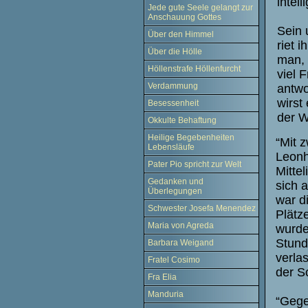
intel
Jede gute Seele gelangt zur
Anschauung Gottes
Sein 
Über den Himmel
riet 
Über die Hölle
man, 
Höllenstrafe Höllenfurcht
viel 
Verdammung
antwo
wirst 
Besessenheit
der W
Okkulte Behaftung
Heilige Begebenheiten
“Mit 
Lebensläufe
Leonh
Pater Pio spricht zur Welt
Mitte
Gedanken und
sich 
Überlegungen
war di
Schwester Josefa Menendez
Plätz
Maria von Agreda
wurde
Stund
Barbara Weigand
verla
Fratel Cosimo
der S
Fra Elia
Manduria
“Gege