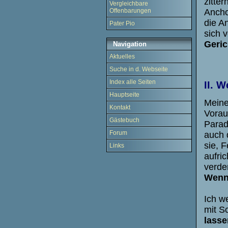
zitter
Vergleichbare
Ancho
Offenbarungen
die An
Pater Pio
sich 
Geric
Navigation
Aktuelles
Suche in d. Webseite
Index alle Seiten
II. 
Hauptseite
Meine
Kontakt
Vorau
Gästebuch
Paradi
Forum
auch 
sie, F
Links
aufri
verde
Wenn 
Ich w
mit S
lasse