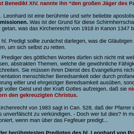
t Benedikt XIV. nannte ihn “den großen Jäger des P
l. Leonhard ist eine berühmte und sehr beliebte apostol
missionen.
Was ist der Grund für diese Schirmherrscha
t getan, was das Kirchenrecht von 1918 in Kanon 1347 be
hl. Predigt sollte zunächst darlegen, was die Gläubigen
n, um sich selbst zu retten.
Prediger des göttlichen Wortes dürfen sich nicht mit we
sen, abstrakten Themen, welche die gewöhnliche Fähigk
chreiten. Sie müssen ihren Dienst des Evangeliums nic
entation menschlicher Beredsamkeit oder durch profane
hrung eitler und ehrgeiziger Beredsamkeit ausüben, sonde
gt voller Geist und der Kraft Gottes aufzeigen, daß sie
ni
rn den gekreuzigten Christus.
irchenrecht von 1983 sagt in Can. 528, daß der Pfarrer d
s unverfälscht zu verkündigen. - Doch wer tut dies? In
oniert, wenn man über das Fegfeuer predigt...
der berühmtesten Predigten des hl. Leonhard von Po