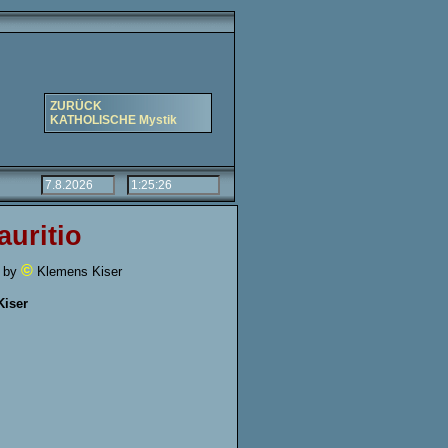
ZURÜCK
KATHOLISCHE Mystik
auritio
©
t by
Klemens Kiser
Kiser