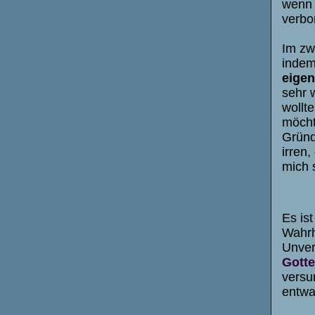
wenn 
verbo
Im zw
indem
eigen
sehr 
wollt
möcht
Gründ
irren
mich 
Es is
Wahrh
Unver
Gotte
versu
entwa