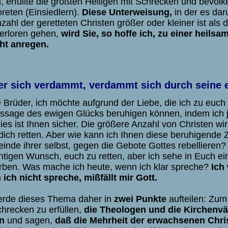
n, erfüllte die größten Heiligen mit Schrecken und bevöl
reten (Einsiedlern).
Diese Unterweisung,
in der es dar
zahl der geretteten Christen größer oder kleiner ist als 
verloren gehen,
wird Sie, so hoffe ich, zu einer heils
ht anregen.
Wer sich verdammt, verdammt sich durch seine 
 Brüder, ich möchte aufgrund der Liebe, die ich zu euch 
ssage des ewigen Glücks beruhigen können, indem ich 
es ist Ihnen sicher. Die größere Anzahl von Christen wird
dich retten. Aber wie kann ich Ihnen diese beruhigende
einde ihrer selbst, gegen die Gebote Gottes rebellieren?
chtigen Wunsch, euch zu retten, aber ich sehe in Euch ei
rben. Was mache ich heute, wenn ich klar spreche?
Ich
ich nicht spreche, mißfällt mir Gott.
erde dieses Thema daher in
zwei Punkte
aufteilen: Zum
chrecken zu erfüllen,
die Theologen und die Kirchenvä
n
und sagen,
daß die Mehrheit der erwachsenen Chri