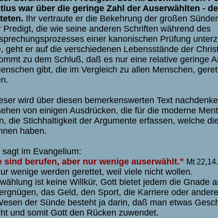
tius war über die geringe Zahl der Auserwählten - de
teten.
Ihr vertraute er die Bekehrung der großen Sünder
r Predigt, die wie seine anderen Schriften während des
gsprechungsprozesses einer kanonischen Prüfung unter
, geht er auf die verschiedenen Lebensstände der Chris
ommt zu dem Schluß, daß es nur eine relative geringe A
enschen gibt, die im Vergleich zu allen Menschen, geret
n.
eser wird über diesen bemerkenswerten Text nachdenke
ehen von einigen Ausdrücken, die für die moderne Menta
, die Stichhaltigkeit der Argumente erfassen, welche d
nnen haben.
 sagt im Evangelium:
e sind berufen, aber nur wenige auserwählt.”
Mt 22,14
ur wenige werden gerettet, weil viele nicht wollen.
ählung ist keine Willkür, Gott bietet jedem die Gnade an
ergnügen, das Geld, den Sport, die Karriere oder ander
esen der Sünde besteht ja darin, daß man etwas Gesc
eht und somit Gott den Rücken zuwendet.