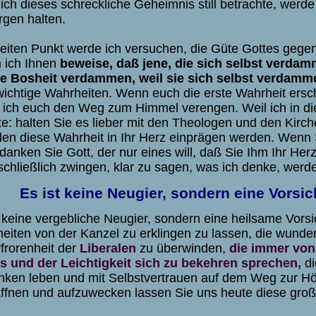
ich dieses schreckliche Geheimnis still betrachte, werd
rgen halten.
eiten Punkt werde ich versuchen, die Güte Gottes gegen 
 ich Ihnen
beweise, daß jene, die sich selbst verdam
e Bosheit verdammen, weil sie sich selbst verdamm
wichtige Wahrheiten. Wenn euch die erste Wahrheit erschr
e ich euch den Weg zum Himmel verengen. Weil ich in die
e: halten Sie es lieber mit den Theologen und den Kirch
en diese Wahrheit in Ihr Herz einprägen werden. Wenn 
, danken Sie Gott, der nur eines will, daß Sie Ihm Ihr H
schließlich zwingen, klar zu sagen, was ich denke, werde
Es ist keine Neugier, sondern eine Vors
t keine vergebliche Neugier, sondern eine heilsame Vo
eiten von der Kanzel zu erklingen zu lassen, die wunder
frorenheit der
Liberalen
zu überwinden,
die immer von
s und der Leichtigkeit sich zu bekehren sprechen,
di
nken leben und mit Selbstvertrauen auf dem Weg zur Höl
ffnen und aufzuwecken lassen Sie uns heute diese groß