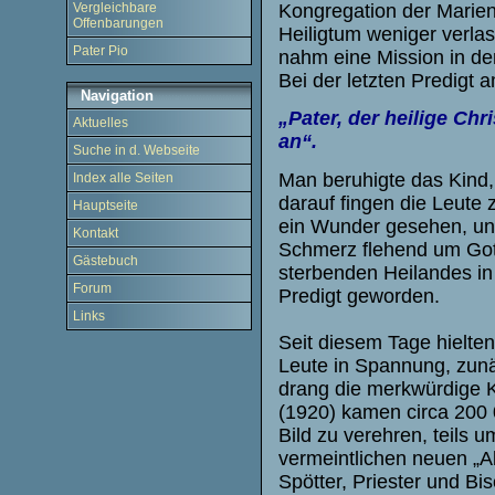
Kongregation der Marien
Vergleichbare
Offenbarungen
Heiligtum weniger verla
Pater Pio
nahm eine Mission in de
Bei der letzten Predigt 
Navigation
„Pater, der heilige Chr
Aktuelles
an“.
Suche in d. Webseite
Man beruhigte das Kind, 
Index alle Seiten
darauf fingen die Leute 
Hauptseite
ein Wunder gesehen, und
Kontakt
Schmerz flehend um Got
Gästebuch
sterbenden Heilandes in
Forum
Predigt geworden.
Links
Seit diesem Tage hielte
Leute in Spannung, zun
drang die merkwürdige K
(1920) kamen circa 200 
Bild zu verehren, teils 
vermeintlichen neuen „
Spötter, Priester und Bi