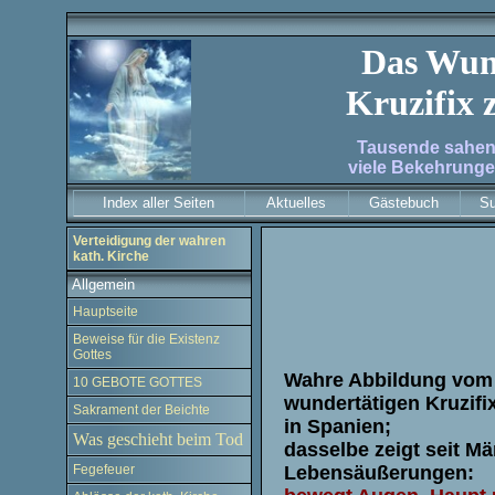
Das Wun
Kruzifix 
Tausende sahen
viele Bekehrunge
Index aller Seiten
Aktuelles
Gästebuch
S
Verteidigung der wahren
kath. Kirche
Allgemein
Hauptseite
Beweise für die Existenz
Gottes
Wahre Abbildung vom
10 GEBOTE GOTTES
wundertätigen Kruzifi
Sakrament der Beichte
in Spanien;
Was geschieht beim Tod
dasselbe zeigt seit Mä
Fegefeuer
Lebensäußerungen: