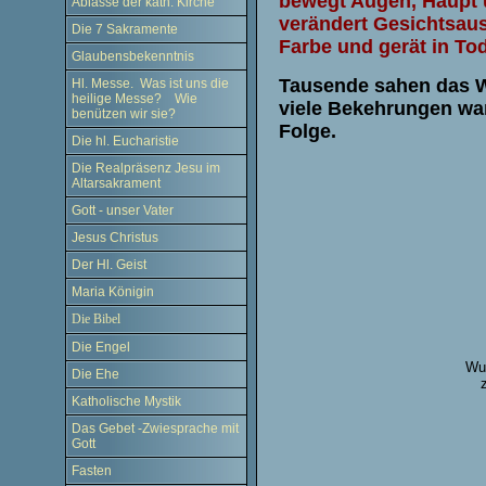
bewegt Augen, Haupt 
Ablässe der kath. Kirche
verändert Gesichtsau
Die 7 Sakramente
Farbe und gerät in To
Glaubensbekenntnis
Tausende sahen das 
Hl. Messe. Was ist uns die
heilige Messe? Wie
viele Bekehrungen wa
benützen wir sie?
Folge.
Die hl. Eucharistie
Die Realpräsenz Jesu im
Altarsakrament
Gott - unser Vater
Jesus Christus
Der Hl. Geist
Maria Königin
Die Bibel
Die Engel
Wun
Die Ehe
Katholische Mystik
Das Gebet -Zwiesprache mit
Gott
Fasten