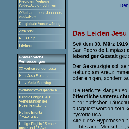
Predigten, Vorträge
Der 
(Video/Audio), Schriften
Offenbarung des Johannes -
Apokalypse
Die globale Verschwörung
Antichrist
Das Leiden Jesu
RFID Chip
Seit dem
30. März 1919
Irrlehren
San Pedro de Limpias) 
lebendiger Gestalt
geze
Gnadenreiche
Verheissungen
Der Gekreuzigte soll sei
33 Verheissungen Jesu
Haltung am Kreuz immer 
Herz Jesu Freitage
oder einigen, sondern a
Herz Maria Samstag
Die Berichte klangen so
Weihnachtsversprechen
öffentliche Untersuch
Bartolo Longo Die 15
Verheißungen der
einer optischen Täuschu
Rosenkranzkönigin
ausgelöst worden sein k
Heilige Birgitta
hysterie usw.
7 Vater unser
Alle diese Hypothesen h
Heilige Birgitta 15 Vater
nicht stand. Menschen, w
unser und 15 Ave