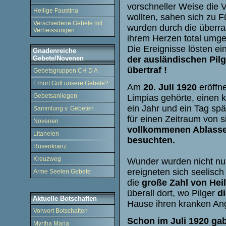
vorschneller Weise die
Heilige Faustina
wollten, sahen sich zu F
Verschiedene Gebete mit
wurden durch die überr
Verheissungen
ihrem Herzen total umge
Die Ereignisse lösten ei
Gnadenreiche
der ausländischen Pilg
Gebete/Novenen
übertraf !
Gebetsgruppen CH D A
Erhört Gott unsere Gebete?
Am
20. Juli 1920
eröffn
Gebetsanliegen
Limpias gehörte, einen 
ein Jahr und ein Tag spä
Sammlung v. Gebeten
für einen Zeitraum von 
Novenen
vollkommenen Ablasses
Litaneien
besuchten.
Rosenkranz
Kreuzweg
Wunder wurden nicht nur
ereigneten sich seelisc
Arme Seelen Gebete
die
große Zahl von Hei
überall dort, wo Pilger
d
Aktuelle Botschaften
Hause ihren kranken Ang
Vorwort Botschaften
Schon im Juli 1920 gab
Myrtha Maria