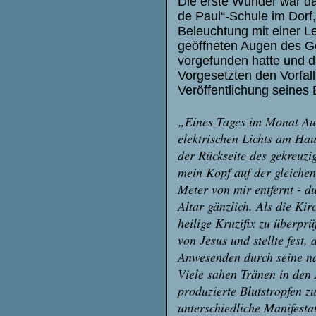
Die erste Wunder war da
de Paul“-Schule im Dorf
Beleuchtung mit einer Le
geöffneten Augen des G
vorgefunden hatte und da
Vorgesetzten den Vorfall
Veröffentlichung seines
„Eines Tages im Monat Augu
elektrischen Lichts am Haup
der Rückseite des gekreuzi
mein Kopf auf der gleichen
Meter von mir entfernt - d
Altar gänzlich. Als die Kir
heilige Kruzifix zu überpr
von Jesus und stellte fest,
Anwesenden durch seine na
Viele sahen Tränen in den
produzierte Blutstropfen z
unterschiedliche Manifest