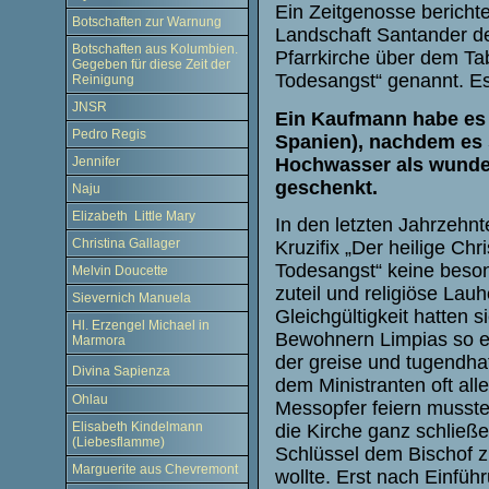
Ein Zeitgenosse berichte
Botschaften zur Warnung
Landschaft Santander de
Botschaften aus Kolumbien.
Pfarrkirche über dem Tab
Gegeben für diese Zeit der
Todesangst“ genannt. E
Reinigung
JNSR
Ein Kaufmann habe es u
Pedro Regis
Spanien), nachdem es 
Hochwasser als wundert
Jennifer
geschenkt.
Naju
Elizabeth Little Mary
In den letzten Jahrzehn
Christina Gallager
Kruzifix „Der heilige Chr
Todesangst“ keine beso
Melvin Doucette
zuteil und religiöse Lauh
Sievernich Manuela
Gleichgültigkeit hatten s
Hl. Erzengel Michael in
Bewohnern Limpias so ei
Marmora
der greise und tugendhaf
Divina Sapienza
dem Ministranten oft all
Ohlau
Messopfer feiern musste 
Elisabeth Kindelmann
die Kirche ganz schließe
(Liebesflamme)
Schlüssel dem Bischof 
Marguerite aus Chevremont
wollte. Erst nach Einfüh