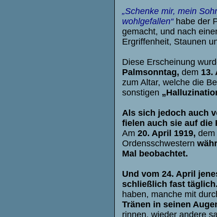
„Schenke mir, mein Sohn
wohlgefallen“
habe der 
gemacht, und nach einem
Ergriffenheit, Staunen un
Diese Erscheinung wurd
Palmsonntag,
dem
13. 
zum Altar, welche die B
sonstigen
„Halluzinatio
Als sich jedoch auch 
fielen auch sie auf di
Am
20. April 1919,
de
Ordensschwestern
währ
Mal beobachtet.
Und vom 24. April jene
schließlich fast täglich
haben, manche mit durch
Tränen in seinen Auge
rinnen, wieder andere sa