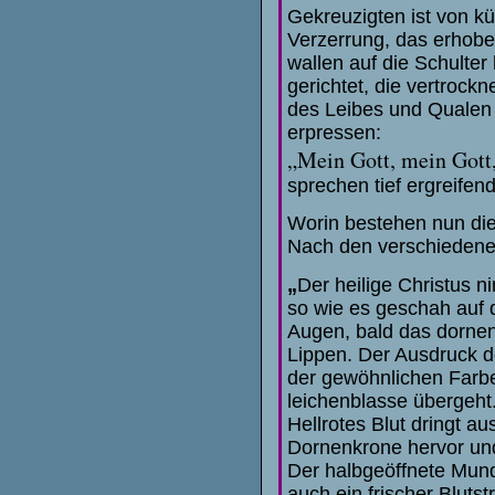
Gekreuzigten ist von k
Verzerrung, das erhobe
wallen auf die Schulte
gerichtet, die vertroc
des Leibes und Qualen
erpressen:
„Mein Gott, mein Gott
sprechen tief ergreifen
Worin bestehen nun di
Nach den verschiedenen
„
Der heilige Christus 
so wie es geschah auf 
Augen, bald das dornen
Lippen. Der Ausdruck de
der gewöhnlichen Farbe 
leichenblasse übergeht
Hellrotes Blut dringt 
Dornenkrone hervor und 
Der halbgeöffnete Mund 
auch ein frischer Bluts