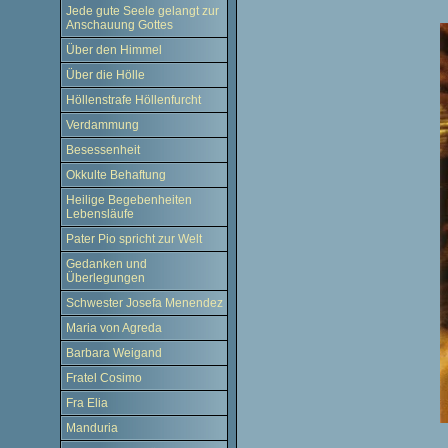
Jede gute Seele gelangt zur
Anschauung Gottes
Über den Himmel
Über die Hölle
Höllenstrafe Höllenfurcht
Verdammung
Besessenheit
Okkulte Behaftung
Heilige Begebenheiten
Lebensläufe
Pater Pio spricht zur Welt
Gedanken und
Überlegungen
Schwester Josefa Menendez
Maria von Agreda
Barbara Weigand
Fratel Cosimo
Fra Elia
Manduria