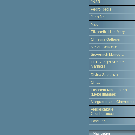
JNSR
Pedro Regis
Jennifer
Naju
Elizabeth Little Mary
Christina Gallager
Melvin Doucette
Sievernich Manuela
Hl. Erzengel Michael in
Marmora
Divina Sapienza
Ohlau
Elisabeth Kindelmann
(Liebesflamme)
Marguerite aus Chevremon
Vergleichbare
Offenbarungen
Pater Pio
Navigation