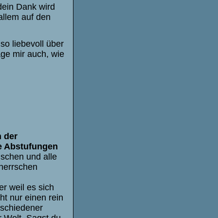
dein Dank wird
 allem auf den
so liebevoll über
age mir auch, wie
n der
le Abstufungen
schen und alle
eherrschen
er weil es sich
ht nur einen rein
rschiedener
 Welt. Sagst du