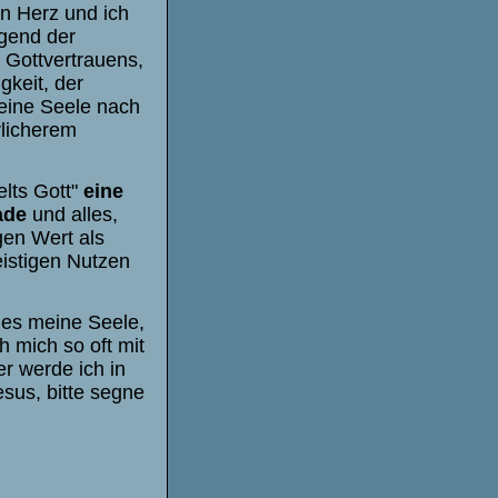
n Herz und ich
ugend der
 Gottvertrauens,
keit, der
deine Seele nach
rlicherem
lts Gott"
eine
ade
und alles,
gen Wert als
eistigen Nutzen
 es meine Seele,
h mich so oft mit
er werde ich in
sus, bitte segne