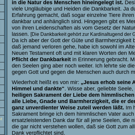
in die Natur des Menschen hineingelegt ist.
Desh
viele Ungläubige und Heiden die Dankbarkeit. Ja d
Erfahrung gemacht, daß sogar einzelne Tiere ihren
dankbar und anhänglich sind. Hingegen gibt es Me
von ihren Leidenschaften als vom Gesetz der Natur 
lassen.
[Die Dankbarkeit gehört zur Kardinaltugend der G
Da ich aber der Gott der Güte und Barmherzigkeit bi
daß jemand verloren gehe, habe ich sowohl im Alte
Neuen Testament oft und mit klaren Worten den M
Pflicht der Dankbarkeit
in Erinnerung gebracht. M
den Seelen ging aber noch weiter. Ich lehrte sie di
gegen Gott und gegen die Menschen auch durch me
Wiederholt heißt es von mir:
„Jesus erhob seine
Himmel und dankte"
. Wisse aber, geliebte Seele,
heiligen Sakrament der Liebe dem himmlischen 
alle Liebe, Gnade und Barmherzigkeit, die er de
ganz unverdienter Weise zuteil werden läßt.
Im h
Sakrament bringe ich dem himmlischen Vater auch
it
ersatzleistenden Dank dar für all jene Seelen, die 
die gar nicht verstehen wollen, daß sie Gott zum all
Dank verpflichtet sind.