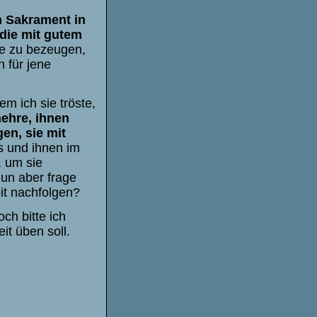
n Sakrament in
 die mit gutem
be zu bezeugen,
 für jene
m ich sie tröste,
ehre, ihnen
en, sie mit
s und ihnen im
, um sie
Nun aber frage
eit nachfolgen?
ch bitte ich
it üben soll.