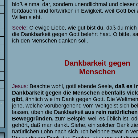
bloß einmal dar, sondern unendlichmal und dieser 
fortdauern und fortwirken in Ewigkeit, weil Gott bei
Willen sieht.
Seele:
O ewige Liebe, wie gut bist du, daß du mich 
die Dankbarkeit gegen Gott belehrt hast. O bitte, s
ich den Menschen danken soll.
Da
n
k
b
a
r
keit
g
e
g
en
M
e
n
sc
h
en
Jesus:
Beachte wohl, gottliebende Seele,
daß es i
Dankbarkeit gegen die Menschen ebenfalls vie
gibt,
ähnlich wie im Dank gegen Gott. Die Weltmen
t
jene, welche vorübergehend vom Weltgeist sich b
lassen, üben die Dankbarkeit
aus rein natürlichen
Beweggründen,
zum Beispiel weil es üblich ist, od
gehört, daß man dankt. Siehe, ein solcher Dank zie
natürlichen Lohn nach sich. Ich belohne zwar in ve
Weise diesen Dank den Seelen, aber nur auf dieser