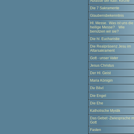
Ablässe der kath. Kirche
Die 7 Sakramente
Glaubensbekenntnis
Hl. Messe. Was ist uns die
heilige Messe? Wie
benützen wir sie?
Die hl. Eucharistie
Die Realpräsenz Jesu im
Altarsakrament
Gott - unser Vater
Jesus Christus
Der Hl. Geist
Maria Königin
Die Bibel
Die Engel
Die Ehe
Katholische Mystik
Das Gebet -Zwiesprache m
Gott
Fasten