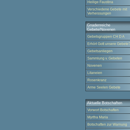
Heilige Faustina
Verschiedene Gebete mit
Verheissungen
Gnadenreiche
Gebete/Novenen
Gebetsgruppen CH D A
Erhört Gott unsere Gebete
Gebetsanliegen
Sammlung v. Gebeten
Novenen
Litaneien
Rosenkranz
Arme Seelen Gebete
Aktuelle Botschaften
Vorwort Botschaften
Myrtha Maria
Botschaften zur Warnung