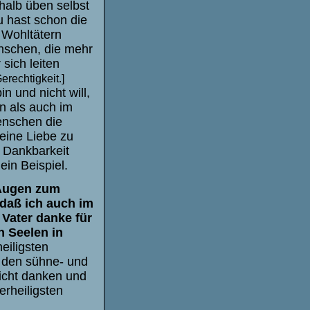
alb üben selbst
u hast schon die
 Wohltätern
nschen, die mehr
sich leiten
erechtigkeit.]
n und nicht will,
n als auch im
enschen die
eine Liebe zu
e Dankbarkeit
in Beispiel.
 Augen zum
daß ich auch im
Vater danke für
n Seelen in
eiligsten
 den sühne- und
nicht danken und
erheiligsten