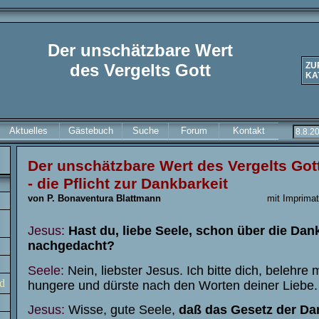
Der unschätzbare Wert
des Vergelts Gott
ZU
KA
Aktuelles
Gästebuch
Suche
Forum
Kontakt
Der unschätzbare Wert des Vergelts Got
- die Pflicht zur Dankbarkeit
von P. Bonaventura Blattmann
m
i
t
I
m
p
r
i
m
a
Jesus:
Hast du, liebe Seele, schon über die Dan
nachgedacht?
Seele:
Nein, liebster Jesus. Ich bitte dich, belehre 
d
hungere und dürste nach den Worten deiner Liebe.
Jesus:
Wisse, gute Seele,
daß das Gesetz der Da