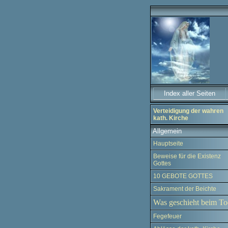
Index aller Seiten
Verteidigung der wahren
kath. Kirche
Allgemein
Hauptseite
Beweise für die Existenz
Gottes
10 GEBOTE GOTTES
Sakrament der Beichte
Was geschieht beim To
Fegefeuer