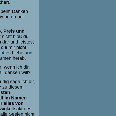
hert.
u beim Danken
 wenn du bei
b, Preis und
 nicht bloß du
 dar und leistest
die mir nicht
ottes Liebe und
armen herab.
, wenn ich dir,
ll danken will?
dig sage ich dir,
ke zu diesem
gsten
all im Namen
r alles von
wigkeitsakt des
lle Seelen nicht