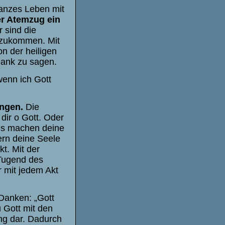
ganzes Leben mit
er Atemzug ein
 sind die
h zukommen. Mit
on der heiligen
Dank zu sagen.
wenn ich Gott
ungen.
Die
dir o Gott. Oder
es machen deine
ern deine Seele
t. Mit der
 Tugend des
r mit jedem Akt
Danken: „Gott
u Gott mit den
ng dar. Dadurch