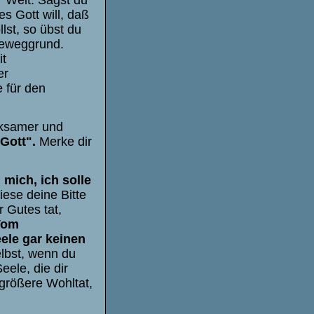
es Gott will, daß
st, so übst du
Beweggrund.
it
er
 für den
rksamer und
 Gott".
Merke dir
 mich, ich solle
ese deine Bitte
r Gutes tat,
Vom
ele gar keinen
lbst, wenn du
eele, die dir
 größere Wohltat,