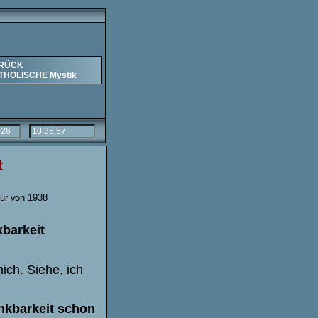
RÜCK
THOLISCHE Mystik
t
tur
v
on
1938
kbarkeit
mich. Siehe, ich
nkbarkeit schon