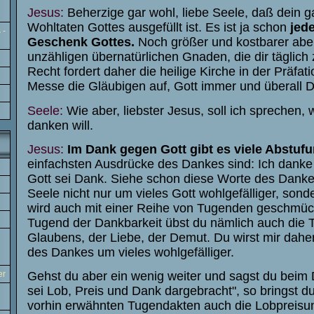
Jesus:
Beherzige gar wohl, liebe Seele, daß dein 
Wohltaten Gottes ausgefüllt ist. Es ist ja schon
jed
 -
Geschenk Gottes.
Noch größer und kostbarer aber
unzähligen übernatürlichen Gnaden, die dir täglic
Recht fordert daher die heilige Kirche in der Präfati
Messe die Gläubigen auf, Gott immer und überall 
Seele:
Wie aber, liebster Jesus, soll ich sprechen, 
danken will.
Jesus:
Im Dank gegen Gott gibt es viele Abstuf
einfachsten Ausdrücke des Dankes sind: Ich danke 
Gott sei Dank. Siehe schon diese Worte des Dank
Seele nicht nur um vieles Gott wohlgefälliger, sond
wird auch mit einer Reihe von Tugenden geschmück
Tugend der Dankbarkeit übst du nämlich auch die
Glaubens, der Liebe, der Demut. Du wirst mir dahe
des Dankes um vieles wohlgefälliger.
er
Gehst du aber ein wenig weiter und sagst du beim 
sei Lob, Preis und Dank dargebracht", so bringst d
vorhin erwähnten Tugendakten auch die Lobpreisu