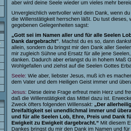
aber wird deine Seele wieder um vieles mehr bereic
Unvergleichlich wertvoller wird dein Dank, wenn d
die Willenstätigkeit herrschen läßt. Du tust dieses,
gegebenen Gelegenheiten sagst:
„Gott sei im Namen aller und für alle Seelen Lo
Dank dargebracht"
. Machst du es so, dann dankst
?
allein, sondern du bringst mir den Dank aller Seelen
mir zugleich Sühne und Ersatz für alle jene Seelen, 
danken. Dadurch aber erlangst du in hohem Maß G
Wohlgefallen und ziehst auf die Seelen Gottes Erb
Seele:
Wie aber, liebster Jesus, muß ich es machen
dem Vater und dem Heiligen Geist immer und übera
Jesus:
Diese deine Frage erfreut mein Herz und freu
daß die Willenstätigkeit das Mittel dazu ist. Erwec
Zweck öfters folgenden Willensakt:
„Der allerheili
Dreifaltigkeit sei unendlichmal immer und über
und für alle Seelen Lob, Ehre, Preis und Dank fü
Ewigkeit zu Ewigkeit dargebracht.”
Mit diesem E
Dankes bringst du mir den Dank im Namen und für a