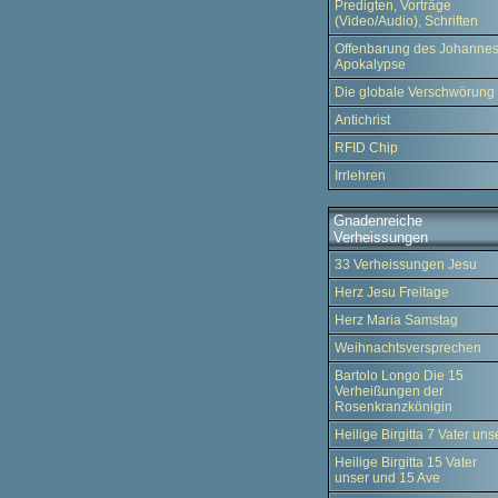
Predigten, Vorträge
(Video/Audio), Schriften
Offenbarung des Johannes
Apokalypse
Die globale Verschwörung
Antichrist
RFID Chip
Irrlehren
Gnadenreiche
Verheissungen
33 Verheissungen Jesu
Herz Jesu Freitage
Herz Maria Samstag
Weihnachtsversprechen
Bartolo Longo Die 15
Verheißungen der
Rosenkranzkönigin
Heilige Birgitta 7 Vater uns
Heilige Birgitta 15 Vater
unser und 15 Ave