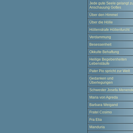
Jede gute Seele gelangt z
Anschauung Gottes
Über den Himmel
Über die Hölle
Höllenstrafe Höllenfurcht
Verdammung
Besessenheit
Okkulte Behaftung
Heilige Begebenheiten
Lebensläufe
Pater Pio spricht zur Welt
Gedanken und
Überlegungen
Schwester Josefa Menend
Maria von Agreda
Barbara Weigand
Fratel Cosimo
Fra Elia
Manduria