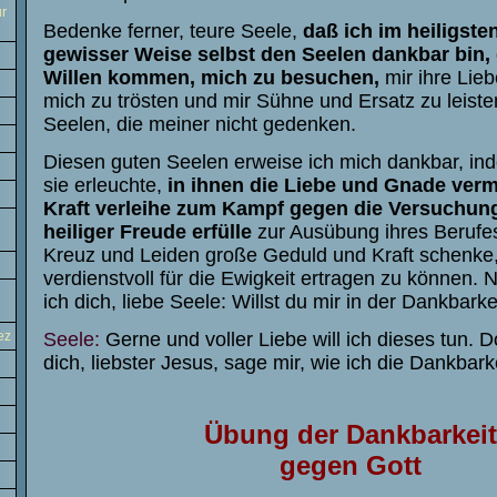
ur
Bedenke ferner, teure Seele,
daß ich im heiligste
gewisser Weise selbst den Seelen dankbar bin,
Willen kommen, mich zu besuchen,
mir ihre Lie
mich zu trösten und mir Sühne und Ersatz zu leisten
Seelen, die meiner nicht gedenken.
Diesen guten Seelen erweise ich mich dankbar, inde
sie erleuchte,
in ihnen die Liebe und Gnade verm
Kraft verleihe zum Kampf gegen die Versuchung
heiliger Freude erfülle
zur Ausübung ihres Berufe
Kreuz und Leiden große Geduld und Kraft schenke
verdienstvoll für die Ewigkeit ertragen zu können. 
ich dich, liebe Seele: Willst du mir in der Dankbark
ez
Seele:
Gerne und voller Liebe will ich dieses tun. Do
dich, liebster Jesus, sage mir, wie ich die Dankbarke
Ü
bun
g
d
er
Da
n
k
b
a
r
keit
g
e
g
en
Got
t