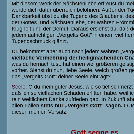
Mit diesem Werk der Nächstenliebe erfreust du mei
werde dich dafür überreich belohnen. Außer der T
Dankbarkeit übst du die Tugend des Glaubens, des
der Gottes- und Nächstenliebe, der wahren Frömmig
Klugheit und der Demut. Daraus ersiehst du, daß 
jedem aufrichtigen „Vergelts Gott" in einem viel her
Tugendschmuck glänzt.
Du bekommst aber auch nach jedem wahren „Verge
vielfache Vermehrung der heiligmachenden Gn
was du hernach tust, hat einen viel größeren geisti
vorher. Siehst du nun, liebe Seele, welch großen g
das „Vergelts Gott" deiner Seele einträgt?
Seele:
O du mein guter Jesus, wie so tief schmerzt
daß ich so vielfachen Schaden erlitten habe, weil ic
rein weltlichem Danke zufrieden gab. In Zukunft ab
allen Fällen
stets nur „Vergelts Gott" sagen.
O Je
diesen meinen Vorsatz.
Got
t
se
gn
e
es