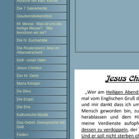
Ablässe der kath. Kirche
Die 7 Sakramente
Glaubensbekenntnis
Hl. Messe. Was ist uns die
heilige Messe? Wie
benützen wir sie?
Die hl. Eucharistie
Die Realpräsenz Jesu im
Altarsakrament
Gott - unser Vater
Jesus Christus
Der Hl. Geist
Maria Königin
Die Bibel
Die Engel
Die Ehe
Katholische Mystik
Das Gebet -Zwiesprache mit
Gott
Fasten