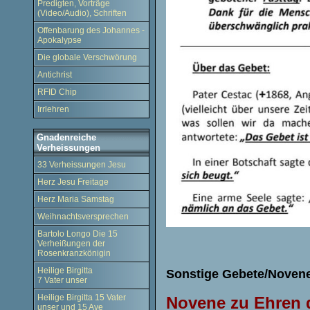
Predigten, Vorträge
(Video/Audio), Schriften
Offenbarung des Johannes -
Apokalypse
Die globale Verschwörung
Antichrist
RFID Chip
Irrlehren
Gnadenreiche
Verheissungen
33 Verheissungen Jesu
Herz Jesu Freitage
Herz Maria Samstag
Weihnachtsversprechen
Bartolo Longo Die 15
Verheißungen der
Rosenkranzkönigin
Heilige Birgitta
Sonstige Gebete/Noven
7 Vater unser
Heilige Birgitta 15 Vater
Novene zu Ehren 
unser und 15 Ave