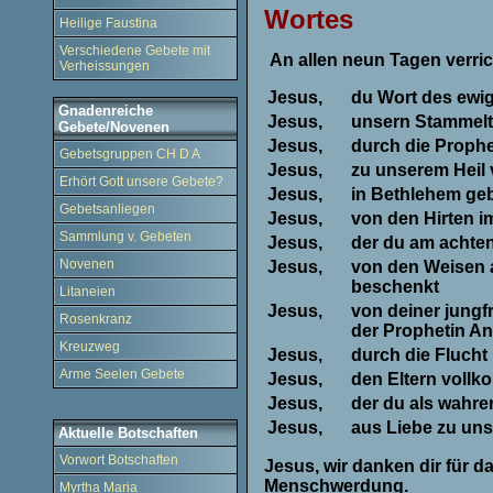
Wortes
Heilige Faustina
Verschiedene Gebete mit
An allen neun Tagen verri
Verheissungen
Jesus,
du Wort des ewi
Gnadenreiche
Jesus,
unsern Stammelte
Gebete/Novenen
Jesus,
durch die Prophe
Gebetsgruppen CH D A
Jesus,
zu unserem Heil
Erhört Gott unsere Gebete?
Jesus,
in Bethlehem ge
Gebetsanliegen
Jesus,
von den Hirten i
Sammlung v. Gebeten
Jesus,
der du am achten
Novenen
Jesus,
von den Weisen 
beschenkt
Litaneien
Jesus,
von deiner jungf
Rosenkranz
der Prophetin An
Kreuzweg
Jesus,
durch die Flucht
Arme Seelen Gebete
Jesus,
den Eltern voll
Jesus,
der du als wahre
Jesus,
aus Liebe zu uns
Aktuelle Botschaften
Vorwort Botschaften
Jesus, wir danken dir für d
Menschwerdung.
Myrtha Maria