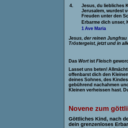
4.
Jesus, du liebliches 
Jerusalem, wurdest v
Freuden unter den Sc
Erbarme dich unser, 
1 Ave Maria
Jesus, der reinen Jungfrau 
Tröstergeist, jetzt und in al
Das
Wort
ist
Fleisch
geword
Lasset uns beten! Allmächti
offenbarst dich den Kleinen
deines Sohnes, des Kindes 
gebührend nachahmen und 
Kleinen verheissen hast. D
Novene zum göttl
Göttliches Kind, nach d
dein grenzenloses Erba