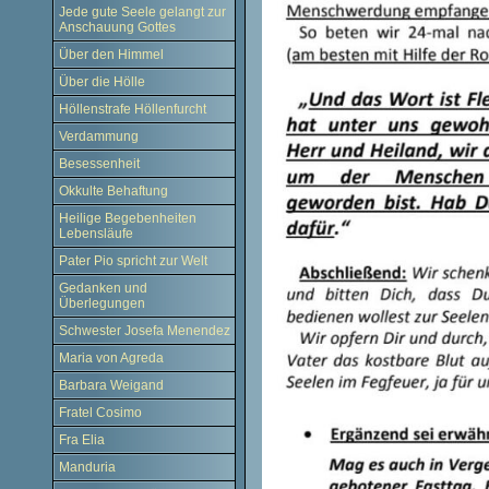
Jede gute Seele gelangt zur
Anschauung Gottes
Über den Himmel
Über die Hölle
Höllenstrafe Höllenfurcht
Verdammung
Besessenheit
Okkulte Behaftung
Heilige Begebenheiten
Lebensläufe
Pater Pio spricht zur Welt
Gedanken und
Überlegungen
Schwester Josefa Menendez
Maria von Agreda
Barbara Weigand
Fratel Cosimo
Fra Elia
Manduria