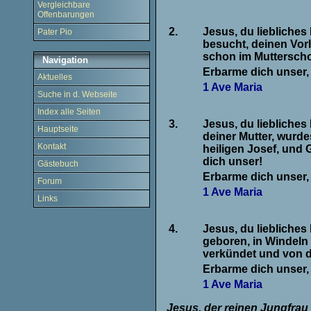
Vergleichbare
Offenbarungen
.
2.
Jesus, du liebliches
Pater Pio
besucht, deinen Vorl
schon im Mutterscho
Navigation
Erbarme dich unser,
Aktuelles
1 Ave Maria
Suche in d. Webseite
.
Index alle Seiten
3.
Jesus, du liebliche
Hauptseite
deiner Mutter, wurde
Kontakt
heiligen Josef, und 
dich unser!
Gästebuch
Erbarme dich unser,
Forum
1 Ave Maria
Links
.
4.
Jesus, du liebliches
geboren, in Windeln 
verkündet und von d
Erbarme dich unser,
1 Ave Maria
Jesus, der reinen Jungfrau 