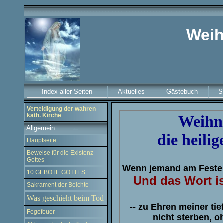
Weih
Index aller Seiten
Aktuelles
Gästebuch
S
Verteidigung der wahren
kath. Kirche
Weihna
Allgemein
die heili
Hauptseite
Beweise für die Existenz
Gottes
Wenn jemand am Feste 
10 GEBOTE GOTTES
Und das Wort i
Sakrament der Beichte
Was geschieht beim Tod
-- zu Ehren meiner ti
Fegefeuer
nicht sterben, 