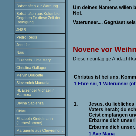
Botschaften zur Warnung
Um deines Namens willen bit
Not.
Botschaften aus Kolumbien.
Gegeben für diese Zeit der
Vaterunser..., Gegrüsst seist
Reinigung
JNSR
.
Pedro Regis
Jennifer
Novene vor Weih
Naju
Diese neuntägige Andacht ka
Elizabeth Little Mary
Christina Gallager
Melvin Doucette
Christus ist bei uns. Kommt
Sievernich Manuela
1 Ehre sei, 1 Vaterunser (o
Hl. Erzengel Michael in
Marmora
Divina Sapienza
1.
Jesus, du liebliches
Vaters herab; du sch
Ohlau
Geist empfangen und
Elisabeth Kindelmann
Erbarme dich unser!
(Liebesflamme)
Erbarme dich unser,
Marguerite aus Chevremont
1 Ave Maria