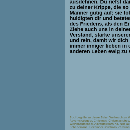
ausdehnen. Du riefst d
zu deiner Krippe, die s
Männer gütig auf; sie fol
huldigten dir und betete
des Friedens, als den E
Ziehe auch uns in deine
Verstand, stärke unsere
und rein, damit wir dich
immer inniger lieben in
anderen Leben ewig zu
Suchbegriffe zu dieser Seite: Weihnachten 
Adventskalender, Christmas, Christmastube
Weihnachtsengel, Adventsstimmung, Nikolaus
Schneemann, Dezember,Christmas, christmas, 