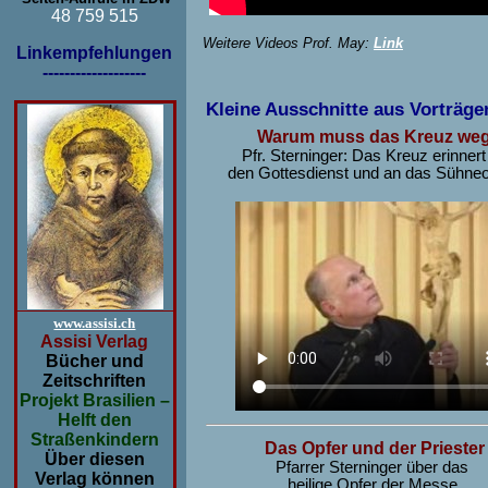
48 759 515
Weitere Videos Prof. May:
Link
Linkempfehlungen
-------------------
Kleine Ausschnitte aus Vorträg
Warum muss das Kreuz we
Pfr. Sterninger: Das Kreuz erinnert
den Gottesdienst und an das Sühneo
www.assisi.ch
Assisi Verlag
Bücher und
Zeitschriften
Projekt Brasilien –
Helft den
Straßenkindern
Das Opfer und der Priester
Über diesen
Pfarrer Sterninger über das
Verlag können
heilige Opfer der Messe.