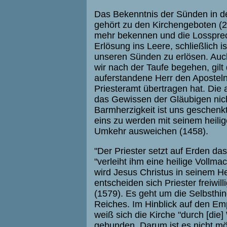
Das Bekenntnis der Sünden in de
gehört zu den Kirchengeboten (2
mehr bekennen und die Lossprec
Erlösung ins Leere, schließlich
unseren Sünden zu erlösen. Auch
wir nach der Taufe begehen, gilt
auferstandene Herr den Aposteln
Priesteramt übertragen hat. Die a
das Gewissen der Gläubigen nich
Barmherzigkeit ist uns geschenkt
eins zu werden mit seinem heilig
Umkehr ausweichen (1458).
"Der Priester setzt auf Erden da
"verleiht ihm eine heilige Vollma
wird Jesus Christus in seinem H
entscheiden sich Priester freiwil
(1579). Es geht um die Selbsth
Reiches. Im Hinblick auf den Em
weiß sich die Kirche "durch [die] 
gebunden. Darum ist es nicht mö