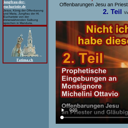
jungfrau-der-
Offenbarungen Jesu an Prieste
eucharistie.de
2. Teil
Jesus, König der Offenbarung
Vi
und Maria, Jungfrau der Hl.
Eucharistie von der
immerwährenden Salbung
sprechen in Manduria.
Fatima.ch