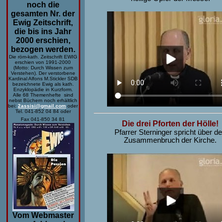
noch die
gesamten Nr. der
Ewig Zeitschrift,
die bis ins Jahr
2000 erschien,
bezogen werden.
Die röm-kath. Zeitschrift EWIG
erschien von 1991-2000
(Motto: Durch Wissen zum
Verstehen). Der verstorbene
Kardinal Alfons M.Stickler SDB
bezeichnete Ewig als kath.
Enzyklopädie in Kurzform.
Alle 68 Themenhefte sind
nebst Büchern noch erhältlich
bei:
2assisi@gmail.com
oder
Tel. 041-852 04 84 oder
Fax 041-850 34 81
Die drei Pforten der Hölle!
Pfarrer Sterninger spricht über d
Zusammenbruch der Kirche.
Vom Webmaster