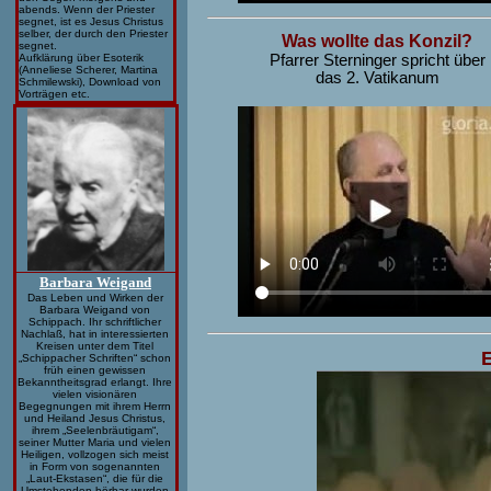
abends. Wenn der Priester
segnet, ist es Jesus Christus
selber, der durch den Priester
Was wollte das Konzil?
segnet.
Aufklärung über Esoterik
Pfarrer Sterninger spricht über
(Anneliese Scherer, Martina
das 2. Vatikanum
Schmilewski), Download von
Vorträgen etc.
Barbara Weigand
Das Leben und Wirken der
Barbara Weigand von
Schippach.
Ihr schriftlicher
Nachlaß, hat in interessierten
Kreisen unter dem Titel
„Schippacher Schriften“ schon
früh einen gewissen
Bekanntheitsgrad erlangt. Ihre
vielen visionären
Begegnungen mit ihrem Herrn
und Heiland Jesus Christus,
ihrem „Seelenbräutigam“,
seiner Mutter Maria und vielen
Heiligen, vollzogen sich meist
in Form von sogenannten
„Laut-Ekstasen“, die für die
Umstehenden hörbar wurden