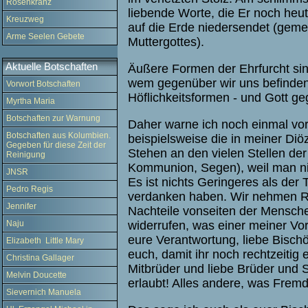
Rosenkranz
liebende Worte, die Er noch heu
Kreuzweg
auf die Erde niedersendet (gemei
Arme Seelen Gebete
Muttergottes).
Aktuelle Botschaften
Äußere Formen der Ehrfurcht sin
wem gegenüber wir uns befinden
Vorwort Botschaften
Höflichkeitsformen - und Gott ge
Myrtha Maria
Botschaften zur Warnung
Daher warne ich noch einmal vor 
Botschaften aus Kolumbien.
beispielsweise die in meiner D
Gegeben für diese Zeit der
Stehen an den vielen Stellen de
Reinigung
Kommunion, Segen), weil man nic
JNSR
Es ist nichts Geringeres als der
Pedro Regis
verdanken haben. Wir nehmen Rü
Jennifer
Nachteile vonseiten der Menschen
Naju
widerrufen, was einer meiner Vo
eure Verantwortung, liebe Bischö
Elizabeth Little Mary
euch, damit ihr noch rechtzeitig e
Christina Gallager
Mitbrüder und liebe Brüder und
Melvin Doucette
erlaubt! Alles andere, was Fremd
Sievernich Manuela