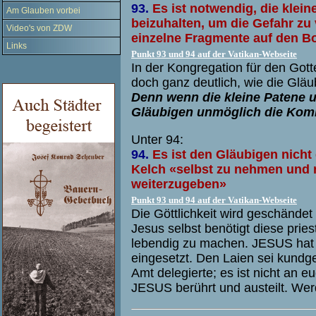
93.
Es ist notwendig, die klei
Am Glauben vorbei
beizuhalten, um die Gefahr zu 
Video's von ZDW
einzelne Fragmente auf den Bo
Links
Punkt 93 und 94 auf der Vatikan-Webseite
In der Kongregation für den Got
doch ganz deutlich, wie die Glä
Denn wenn die kleine Patene u
Gläubigen unmöglich die Kom
Unter 94:
94.
Es ist den Gläubigen nicht 
Kelch «selbst zu nehmen und 
weiterzugeben»
Punkt 93 und 94 auf der Vatikan-Webseite
Die Göttlichkeit wird geschändet
Jesus selbst benötigt diese pries
lebendig zu machen. JESUS hat 
eingesetzt. Den Laien sei kundg
Amt delegierte; es ist nicht an eu
JESUS berührt und austeilt. Wer