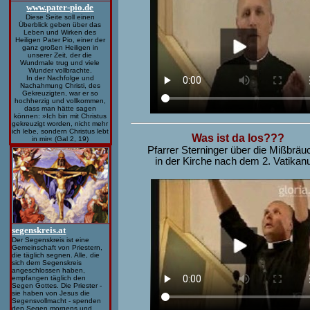
www.pater-pio.de
Diese Seite soll einen
Überblick geben über das
Leben und Wirken des
Heiligen Pater Pio, einer der
ganz großen Heiligen in
unserer Zeit, der die
Wundmale trug und viele
Wunder vollbrachte.
In der Nachfolge und
Nachahmung Christi, des
Gekreuzigten, war er so
hochherzig und vollkommen,
dass man hätte sagen
können: »Ich bin mit Christus
gekreuzigt worden, nicht mehr
ich lebe, sondern Christus lebt
Was ist da los???
in mir« (Gal 2, 19)
Pfarrer Sterninger über die Mißbrä
in der Kirche nach dem 2. Vatika
segenskreis.at
Der Segenskreis ist eine
Gemeinschaft von Priestern,
die täglich segnen. Alle, die
sich dem Segenskreis
angeschlossen haben,
empfangen täglich den
Segen Gottes. Die Priester -
sie haben von Jesus die
Segensvollmacht - spenden
den Segen morgens und