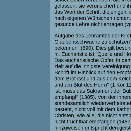
gelassen, sie verunsichert und i
das Wort der Schrift diejenigen,
nach eigenen Wünschen richten, 
gesunde Lehre nicht ertragen (vgl
Aufgabe des Lehramtes der Kirche
Glaubensschwäche zu schützen",
bekennen" (890). Dies gilt beson
hl. Eucharistie ist "Quelle und 
Das eucharistische Opfer, in dem
zielt auf die innigste Vereinigun
Schrift im Hinblick auf den Emp
dem Brot isst und aus dem Kelch 
und am Blut des Herrn" (1 Kor 1
ist, muss das Sakrament der B
empfängt" (1385). Von der inner
standesamtlich wiederverheirate
besteht, nicht voll mit dem kat
Christen, wie alle, die nicht ents
nicht fruchtbar empfangen (1457),
hinzuweisen entspricht den geis