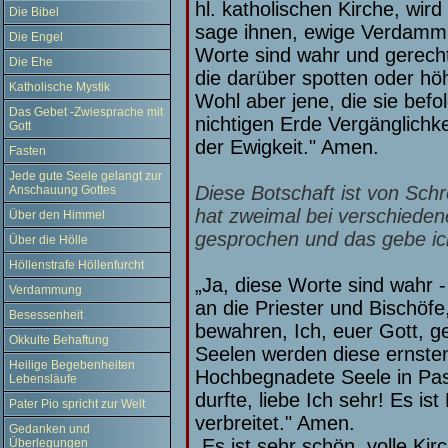
hl. katholischen Kirche, wi
Die Bibel
sage ihnen, ewige Verdammni
Die Engel
Worte sind wahr und gerecht
Die Ehe
die darüber spotten oder höh
Katholische Mystik
Wohl aber jene, die sie befol
Das Gebet -Zwiesprache mit
nichtigen Erde Vergänglichkei
Gott
der Ewigkeit." Amen.
Fasten
Jede gute Seele gelangt zur
Diese Botschaft ist von Sch
Anschauung Gottes
hat zweimal bei verschieden
Über den Himmel
gesprochen und das gebe ich
Über die Hölle
Höllenstrafe Höllenfurcht
„Ja, diese Worte sind wahr - 
Verdammung
an die Priester und Bischöf
Besessenheit
bewahren, Ich, euer Gott, geb
Okkulte Behaftung
Seelen werden diese ernste
Heilige Begebenheiten
Hochbegnadete Seele in Pas
Lebensläufe
durfte, liebe Ich sehr! Es ist
Pater Pio spricht zur Welt
verbreitet." Amen.
Gedanken und
„Es ist sehr schön, volle K
Überlegungen