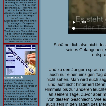
und mitgeschrieben werden
konnten. Von 1894 bis 1903
geschahen 297 Visionen, die
sich in „Laut- Ekstasen“
vollzogen. In der späteren Zeit
(bis weit in die zwanziger
Jahre) waren ihre
Eingebungen oft ohne innere
Schauungen. Das ganze
Schrifttum der Barbara
Weigand hat zum Ziel: Die
Verehrung und Verherrlichung
des Herrn in der heiligen
Eucharistie und die Annahme
seines Kreuzes, wozu er uns
immer wieder einlädt.
Schäme dich also nicht des
seines Gefangenen; 
entspre
Und zu den Jüngern sprach er
auch nur einen einzigen Tag
www.gebete.ch
nicht sehen. Man wird euch sage
Dies ist ein Gebetsarchiv, in
welchem Sie viele nützliche
und lauft nicht hinterher! Denn
und wertvolle Gebete für jeden
Tag finden können. Die
Himmels bis zur anderen leucht
Gebete sind in übersichtliche
an seinem Tage. Zuvor aber m
Kategorien eingeteilt und Sie
können auch ganz einfach
von diesem Geschlecht. Wie es
nach einem bestimmten Gebet
suchen. Es besteht zudem die
auch sein in den Tagen des Me
Möglichkeit, selbst Gebete der