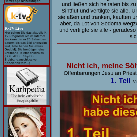
Homepage hinzuzufügen!
und ließen sich heiraten bis z
Sintflut und vertilgte sie alle
sie aßen und tranken, kauften u
aber, da Lot von Sodoma wegz
K-TV Live
und vertilgte sie alle - gerade
Hier sehen Sie das aktuelle K-
si
TV Programm live im Internet
(es kann bis zu 20 Sekunden
dauern bis das Bild angezeigt
wird, bitte haben Sie etwas
Geduld). Sie benötigen einen
Breitband Telefonanschluss
(DSL, ADSL, Sky-DSL,
Breitbandanschluss von
Kabelanbietern...)
Nicht ich, meine Sö
Offenbarungen Jesu an Prieste
1. Teil
V