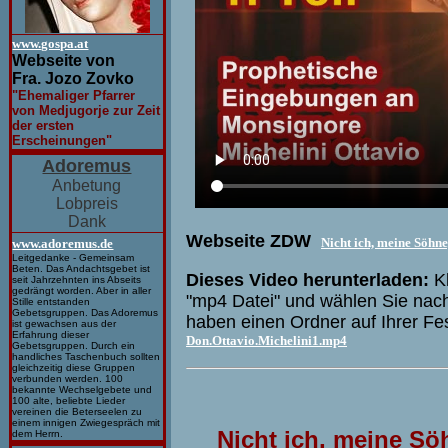
www.gospa.at
Webseite von
Fra. Jozo Zovko
"Ehemaliger Pfarrer
von Medjugorje zur Zeit
der ersten
Erscheinungen"
Adoremus
Anbetung
Lobpreis
Dank
Webseite ZDW
Nicht ich, meine Söhne
www.adoremus.de
Leitgedanke - Gemeinsam
Beten. Das Andachtsgebet ist
Dieses Video herunterladen:
Kl
seit Jahrzehnten ins Abseits
gedrängt worden. Aber in aller
"mp4 Datei" und wählen Sie nach
Stille entstanden
Gebetsgruppen. Das Adoremus
haben einen Ordner auf Ihrer Fe
ist gewachsen aus der
Erfahrung dieser
Don.Ottavio.Michelini1.mp4
Gebetsgruppen. Durch ein
handliches Taschenbuch sollten
gleichzeitig diese Gruppen
verbunden werden. 100
bekannte Wechselgebete und
100 alte, beliebte Lieder
vereinen die Beterseelen zu
einem innigen Zwiegespräch mit
Nicht ich, meine Sö
dem Herrn.