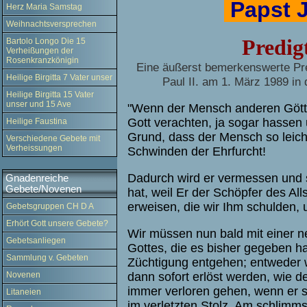
Papst J
Herz Maria Samstag
Weihnachtsversprechen
Predig
Bartolo Longo Die 15
Verheißungen der
Rosenkranzkönigin
Eine äußerst bemerkenswerte Pred
Heilige Birgitta 7 Vater unser
Paul II. am 1. März 1989 in
Heilige Birgitta 15 Vater
unser und 15 Ave
"Wenn der Mensch anderen Götte
Gott verachten, ja sogar hassen 
Heilige Faustina
Grund, dass der Mensch so leicht 
Verschiedene Gebete mit
Verheissungen
Schwinden der Ehrfurcht!
Dadurch wird er vermessen und st
Gnadenreiche
Gebete/Novenen
hat, weil Er der Schöpfer des All
erweisen, die wir Ihm schulden
Gebetsgruppen CH D A
Erhört Gott unsere Gebete?
Wir müssen nun bald mit einer n
Gebetsanliegen
Gottes, die es bisher gegeben hat
Sammlung v. Gebeten
Züchtigung entgehen; entweder w
Novenen
dann sofort erlöst werden, wie d
immer verloren gehen, wenn er s
Litaneien
im verletzten Stolz. Am schlimm