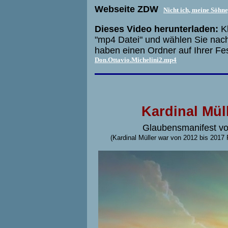
Webseite ZDW
Nicht ich, meine Söhne
Dieses Video herunterladen:
Kl
"mp4 Datei" und wählen Sie nach
haben einen Ordner auf Ihrer Fe
Don.Ottavio.Michelini2.mp4
Kardinal Mül
Glaubensmanifest vo
(Kardinal Müller war von 2012 bis 2017 