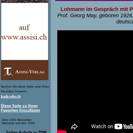
Lohmann im Gespräch mit Pr
Prof. Georg May, geboren 1926,
deutsc
Machen Sie diese Seite unter Ihren
Freunden bekannt.
kath-zdw.ch
Diese Seite zu Ihren
Favoriten hinzufügen
Über 2400 Webseiten
Webseite seit Nov. 2005
Seiten-Aufrufe in ZDW