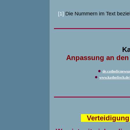
[1]
Die Nummern im Text bezie
Ka
Anpassung an den Ze
●
de.catholicnewsa
●
www.katholisch.de/ar
Verteidigung 