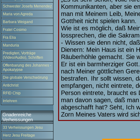
Kommunikanten, aber sie em
Schwester Josefa Menendez
man mit Meinem Leib, Meine
Maria von Agreda
Gottheit nicht spielen kann.
Barbara Weigand
Wie ist es möglich, daß Mei
Fratel Cosimo
lossprechen, die die Sakra
Fra Elia
- Wissen sie denn nicht, da
Manduria
Dienern: Mein Haus ist ein 
Predigten, Vorträge
Räuberhöhle gemacht. Sie wer
(Video/Audio), Schriften
Er ist ein barmherziger Gott
Offenbarung des Johannes -
Apokalypse
nach Meiner göttlichen Gere
bestrafen. Ihr sollt wissen, 
Die globale Verschwörung
empfangen, nicht eintrete, d
Antichrist
Person eintrete, braucht e
RFID Chip
man davon sagen, daß man 
Irrlehren
abgeschafft hat? Seht, Ich 
Zorn Meines Vaters wird sich
Gnadenreiche
Verheissungen
33 Verheissungen Jesu
Herz Jesu Freitage