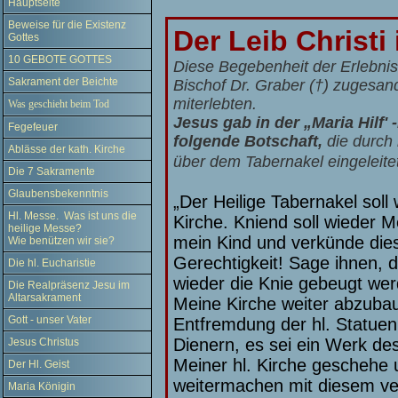
Hauptseite
Beweise für die Existenz
Der Leib Christi 
Gottes
10 GEBOTE GOTTES
Diese Begebenheit der Erlebn
Sakrament der Beichte
Bischof Dr.
Graber
(†)
zugesandt
miterlebten.
Was geschieht beim Tod
Jesus gab in der „Maria Hilf'
Fegefeuer
folgende Botschaft,
die durch 
Ablässe der kath. Kirche
über dem Tabernakel eingeleite
Die 7 Sakramente
Glaubensbekenntnis
„Der Heilige Tabernakel sol
Hl. Messe. Was ist uns die
Kirche. Kniend soll wieder 
heilige Messe?
mein Kind und verkünde dies
Wie benützen wir sie?
Gerechtigkeit! Sage ihnen, 
Die hl. Eucharistie
wieder die Knie gebeugt wer
Die Realpräsenz Jesu im
Altarsakrament
Meine Kirche weiter abzubau
Gott - unser Vater
Entfremdung der hl. Statuen
Dienern, es sei ein Werk de
Jesus Christus
Meiner hl. Kirche geschehe u
Der Hl. Geist
weitermachen mit diesem ver
Maria Königin