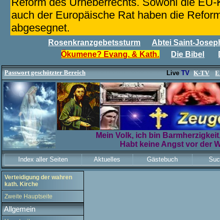
Reform des Urheberrechts. Sowohl die EU-
auch der Europäische Rat haben die Reform
abgesegnet.
Rosenkranzgebetssturm
Abtei Saint-Joseph
Ökumene? Evang. & Kath.
Die Bibel
Passwort geschützter Bereich
Live
TV
K-TV
E
Mein Volk, ich bin Barmherzigkeit,
Habt keine Angst vor der W
Index aller Seiten
Aktuelles
Gästebuch
Suc
Verteidigung der wahren
kath. Kirche
Zweite Hauptseite
Allgemein