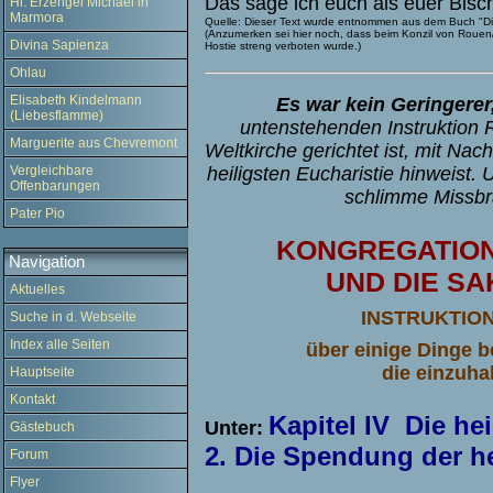
Das sage ich euch als euer Bisc
Hl. Erzengel Michael in
Marmora
Quelle: Dieser Text wurde entnommen aus dem Buch "Die 
(Anzumerken sei hier noch, dass beim Konzil von Rouen/
Divina Sapienza
Hostie streng verboten wurde.)
Ohlau
Elisabeth Kindelmann
Es war kein Geringerer,
(Liebesflamme)
untenstehenden Instruktion
Marguerite aus Chevremont
Weltkirche gerichtet ist, mit Na
Vergleichbare
heiligsten Eucharistie hinweist. 
Offenbarungen
schlimme Missbr
Pater Pio
KONGREGATION
Navigation
UND DIE S
Aktuelles
INSTRUKTIO
Suche in d. Webseite
Index alle Seiten
über einige Dinge b
die einzuha
Hauptseite
Kontakt
Kapitel IV Die h
Unter:
Gästebuch
2. Die Spendung der 
Forum
Flyer