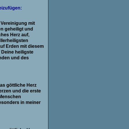
eizufügen:
n Vereinigung mit
n geheiligt und
ches Herz auf,
lerheiligsten
 auf Erden mit diesem
Deine heiligste
unden und des
as göttliche Herz
erzen und die erste
r Menschen
sonders in meiner