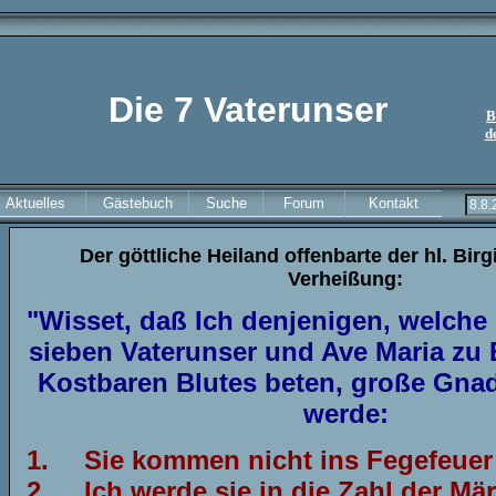
Die 7 Vaterunser
B
d
Aktuelles
Gästebuch
Suche
Forum
Kontakt
Der göttliche Heiland offenbarte der hl. Birg
Verheißung:
"Wisset, daß Ich denjenigen, welche 
sieben Vaterunser und Ave Maria zu
Kostbaren Blutes beten, große Gna
werde:
1.
Sie kommen nicht ins Fegefeuer
2.
Ich werde sie in die Zahl der Mär