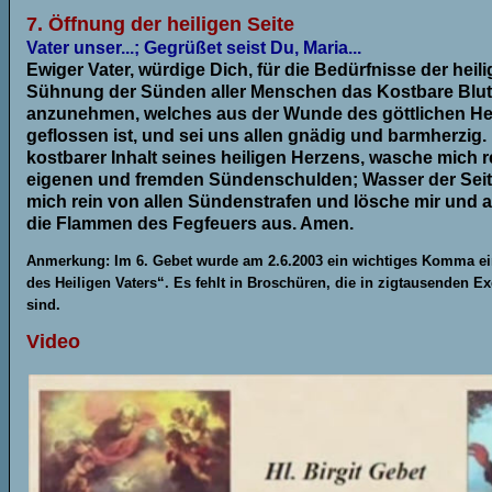
7. Öffnung der heiligen Seite
Vater unser...; Gegrüßet seist Du, Maria...
Ewiger Vater, würdige Dich, für die Bedürfnisse der heil
Sühnung der Sünden aller Menschen das Kostbare Blu
anzunehmen, welches aus der Wunde des göttlichen H
geflossen ist, und sei uns allen gnädig und barmherzig. Bl
kostbarer Inhalt seines heiligen Herzens, wasche mich r
eigenen und fremden Sündenschulden; Wasser der Seite
mich rein von allen Sündenstrafen und lösche mir und 
die Flammen des Fegfeuers aus. Amen.
Anmerkung: Im 6. Gebet wurde am 2.6.2003 ein wichtiges Komma ei
des Heiligen Vaters“. Es fehlt in Broschüren, die in zigtausenden E
sind.
Video