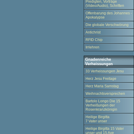
Predigten, Vorträge
(Video/Audio), Schriften
Offenbarung des Johannes -
Apokalypse
Die globale Verschwörung
Antichrist
RFID Chip
Irrlehren
Gnadenreiche
Verheissungen
33 Verheissungen Jesu
Herz Jesu Freitage
Herz Maria Samstag
Weihnachtsversprechen
Bartolo Longo Die 15
Verheißungen der
Rosenkranzkönigin
Heilige Birgitta
7 Vater unser
Heilige Birgitta 15 Vater
unser und 15 Ave