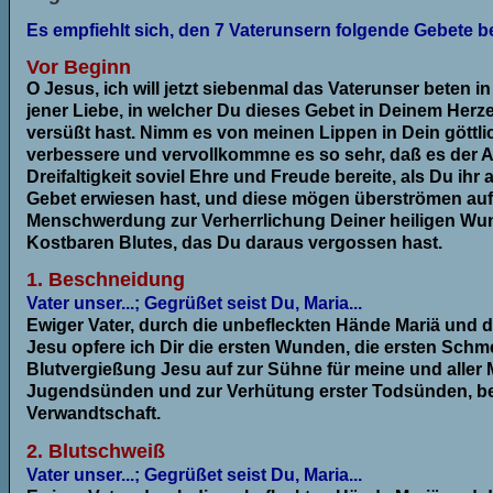
Es empfiehlt sich, den 7 Vaterunsern folgende Gebete b
Vor Beginn
O Jesus, ich will jetzt siebenmal das Vaterunser beten i
jener Liebe, in welcher Du dieses Gebet in Deinem Herze
versüßt hast. Nimm es von meinen Lippen in Dein göttli
verbessere und vervollkommne es so sehr, daß es der Al
Dreifaltigkeit soviel Ehre und Freude bereite, als Du ihr
Gebet erwiesen hast, und diese mögen überströmen auf 
Menschwerdung zur Verherrlichung Deiner heiligen W
Kostbaren Blutes, das Du daraus vergossen hast.
1. Beschneidung
Vater unser...; Gegrüßet seist Du, Maria...
Ewiger Vater, durch die unbefleckten Hände Mariä und d
Jesu opfere ich Dir die ersten Wunden, die ersten Schm
Blutvergießung Jesu auf zur Sühne für meine und alle
Jugendsünden und zur Verhütung erster Todsünden, be
Verwandtschaft.
2. Blutschweiß
Vater unser...; Gegrüßet seist Du, Maria...