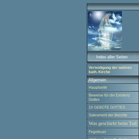
Index aller Seiten
Verteidigung der wahren
kath. Kirche
Allgemein
Hauptseite
Beweise für die Existenz
Gottes
10 GEBOTE GOTTES
Sakrament der Beichte
Was geschieht beim Tod
Fegefeuer