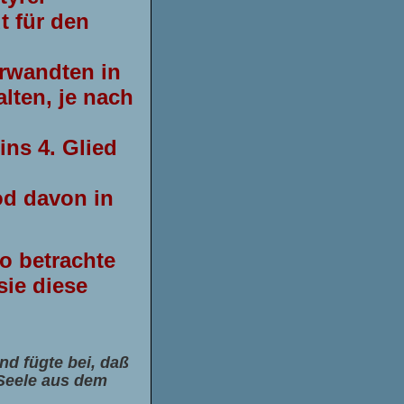
t für den
erwandten in
lten, je nach
ins 4. Glied
od davon in
so betrachte
sie diese
nd fügte bei, daß
e Seele aus dem