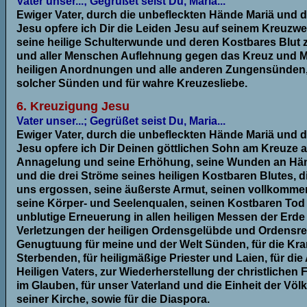
Vater unser...; Gegrüßet seist Du, Maria...
Ewiger Vater, durch die unbefleckten Hände Mariä und d
Jesu opfere ich Dir die Leiden Jesu auf seinem Kreuzw
seine heilige Schulterwunde und deren Kostbares Blut 
und aller Menschen Auflehnung gegen das Kreuz und 
heiligen Anordnungen und alle anderen Zungensünden,
solcher Sünden und für wahre Kreuzesliebe.
6. Kreuzigung Jesu
Vater unser...; Gegrüßet seist Du, Maria...
Ewiger Vater, durch die unbefleckten Hände Mariä und d
Jesu opfere ich Dir Deinen göttlichen Sohn am Kreuze a
Annagelung und seine Erhöhung, seine Wunden an Hä
und die drei Ströme seines heiligen Kostbaren Blutes, d
uns ergossen, seine äußerste Armut, seinen vollkomme
seine Körper- und Seelenqualen, seinen Kostbaren To
unblutige Erneuerung in allen heiligen Messen der Erde 
Verletzungen der heiligen Ordensgelübde und Ordensre
Genugtuung für meine und der Welt Sünden, für die Kr
Sterbenden, für heiligmäßige Priester und Laien, für die
Heiligen Vaters, zur Wiederherstellung der christlichen F
im Glauben, für unser Vaterland und die Einheit der Völk
seiner Kirche, sowie für die Diaspora.