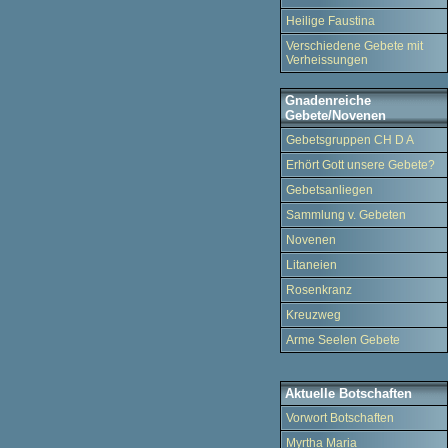
Heilige Faustina
Verschiedene Gebete mit
Verheissungen
Gnadenreiche
Gebete/Novenen
Gebetsgruppen CH D A
Erhört Gott unsere Gebete?
Gebetsanliegen
Sammlung v. Gebeten
Novenen
Litaneien
Rosenkranz
Kreuzweg
Arme Seelen Gebete
Aktuelle Botschaften
Vorwort Botschaften
Myrtha Maria