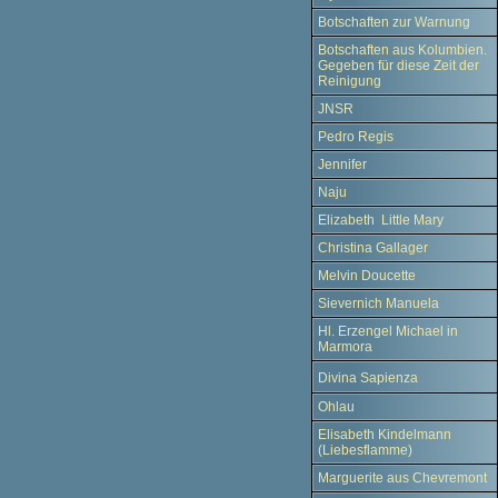
Botschaften zur Warnung
Botschaften aus Kolumbien.
Gegeben für diese Zeit der
Reinigung
JNSR
Pedro Regis
Jennifer
Naju
Elizabeth Little Mary
Christina Gallager
Melvin Doucette
Sievernich Manuela
Hl. Erzengel Michael in
Marmora
Divina Sapienza
Ohlau
Elisabeth Kindelmann
(Liebesflamme)
Marguerite aus Chevremont