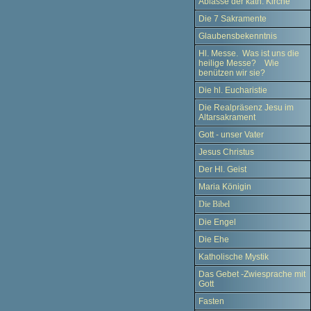
Ablässe der kath. Kirche
Die 7 Sakramente
Glaubensbekenntnis
Hl. Messe. Was ist uns die
heilige Messe? Wie
benützen wir sie?
Die hl. Eucharistie
Die Realpräsenz Jesu im
Altarsakrament
Gott - unser Vater
Jesus Christus
Der Hl. Geist
Maria Königin
Die Bibel
Die Engel
Die Ehe
Katholische Mystik
Das Gebet -Zwiesprache mit
Gott
Fasten