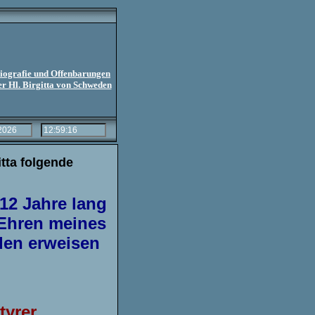
iografie und Offenbarungen
er Hl. Birgitta von Schweden
itta folgende
12 Jahre lang
 Ehren meines
den erweisen
tyrer