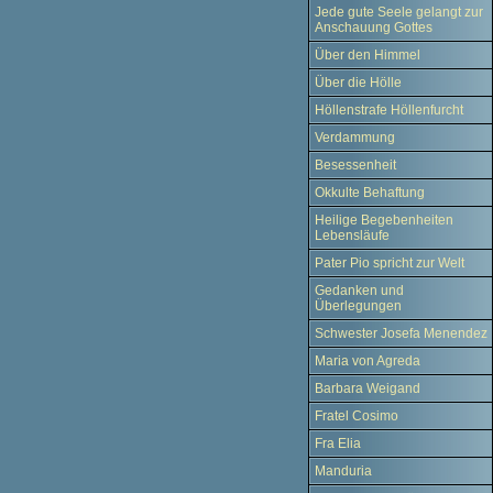
Jede gute Seele gelangt zur
Anschauung Gottes
Über den Himmel
Über die Hölle
Höllenstrafe Höllenfurcht
Verdammung
Besessenheit
Okkulte Behaftung
Heilige Begebenheiten
Lebensläufe
Pater Pio spricht zur Welt
Gedanken und
Überlegungen
Schwester Josefa Menendez
Maria von Agreda
Barbara Weigand
Fratel Cosimo
Fra Elia
Manduria