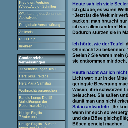
Predigten, Vorträge
Heute sah ich viele Seelen
(Video/Audio), Schriften
Ich glaube, es waren Welt
Offenbarung des Johannes -
“Jetzt ist die Welt mir ve
Apokalypse
packen: man braucht nur ih
Die globale Verschwörung
ich vor allem andern! Nur
Antichrist
Dadurch stürzen sie in Ma
.
RFID Chip
Ich hörte, wie der Teufel
,
Irrlehren
Ohnmacht zu bekennen: 
Seelen? Sie waren mein (u
Gnadenreiche
sie entkommen mir doch, w
Verheissungen
.
33 Verheissungen Jesu
Heute nacht war ich nicht 
Herz Jesu Freitage
Licht war; nur in der Mitte
Herz Maria Samstag
geringste Bewegung mach
Wesen; ihre schwarzen L
Weihnachtsversprechen
beleuchtet. Sie saßen un
Bartolo Longo Die 15
damit man uns nicht erken
Verheißungen der
Rosenkranzkönigin
Satan antwortete:
,Ihr kön
wenn ihr euch so verbergt
Heilige Birgitta
7 Vater unser
und das Böse gleichgülti
Bösen geneigt machen.
Heilige Birgitta 15 Vater