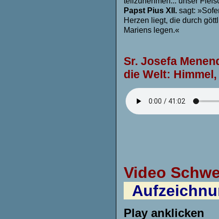
teilzunehmen... unser Fleis
Papst Pius XII.
sagt: »Sofe
Herzen liegt, die durch gött
Mariens legen.«
Sr. Josefa Menen
die Welt: Himmel,
Video Schwe
Aufzeichnun
Play ank