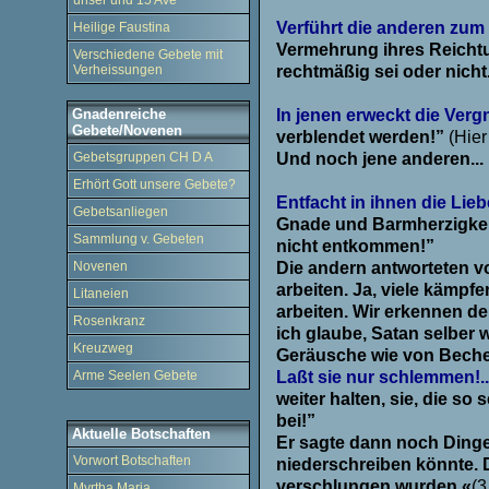
unser und 15 Ave
.
Verführt die anderen zum
Heilige Faustina
Vermehrung ihres Reicht
Verschiedene Gebete mit
Verheissungen
rechtmäßig sei oder nicht
.
Gnadenreiche
In jenen erweckt die Ve
Gebete/Novenen
verblendet werden!”
(Hier
Gebetsgruppen CH D A
Und noch jene anderen... 
.
Erhört Gott unsere Gebete?
Entfacht in ihnen die Lie
Gebetsanliegen
Gnade und Barmherzigkeit
Sammlung v. Gebeten
nicht entkommen!”
Novenen
Die andern antworteten von
arbeiten. Ja, viele kämpf
Litaneien
arbeiten. Wir erkennen dei
Rosenkranz
ich glaube, Satan selber w
Kreuzweg
Geräusche wie von Becher
Arme Seelen Gebete
Laßt sie nur schlemmen!.
weiter halten, sie, die so
bei!”
Aktuelle Botschaften
Er sagte dann noch Dinge,
Vorwort Botschaften
niederschreiben könnte. 
verschlungen wurden.«
(3
Myrtha Maria