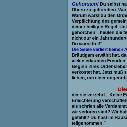
Gehorsam!
Du selbst has
Obern zu gehorchen. Waru
Warum warst du den Orde
Verpflichtung des gemei
deiner heiligen Regel. Un
gehorchen”, heulen die te
nicht nur ein Jahrhundert,
Du warst frei!”
Die Seele verliert keine
Bräutigam erwählt hat, da
vielen erlaubten Freuden 
Beginn ihres Ordenslebens
verkostet hat. Jetzt muß s
lieben, um einer ungeordn
.
Die
der sie verzehrt... Keine 
Erleichterung verschaffen.
als schrien alle Verdammt
wir verloren sind? Wir hat
gefehlt? Du hast im Haus
teilgenommen.”