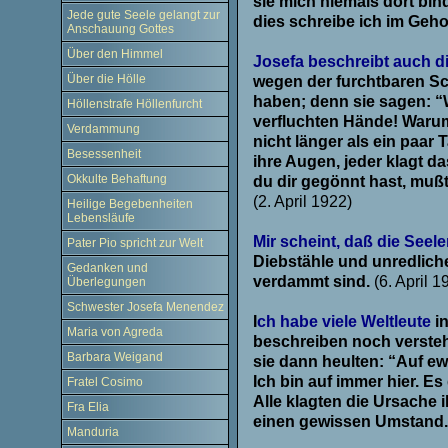
sie mich niemals dort bi
Jede gute Seele gelangt zur
dies schreibe ich im Geh
Anschauung Gottes
.
Über den Himmel
Josefa beschreibt auch d
Über die Hölle
wegen der furchtbaren Sc
haben; denn sie sagen: 
Höllenstrafe Höllenfurcht
verfluchten Hände! Warum 
Verdammung
nicht länger als ein paar
Besessenheit
ihre Augen, jeder klagt 
Okkulte Behaftung
du dir gegönnt hast, mußt 
(2. April 1922)
Heilige Begebenheiten
Lebensläufe
.
Mir scheint, daß die Seel
Pater Pio spricht zur Welt
Diebstähle und unredlic
Gedanken und
verdammt sind.
(6. April 1
Überlegungen
.
Schwester Josefa Menendez
I
ch habe viele Weltleute
i
Maria von Agreda
beschreiben noch verstehe
Barbara Weigand
sie dann heulten: “Auf ew
Ich bin auf immer hier. E
Fratel Cosimo
Alle klagten die Ursache
Fra Elia
einen gewissen Umstand.
Manduria
.