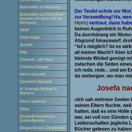
.
Botschaften zur Warnung
Der Teufel schrie vor Wut
Botschaften aus Kolumbien.
zur Verzweiflung! Ha, wen
Gegeben für diese Zeit der
Herrn)
vertraut, dann habe
Reinigung
keinen Augenblick in Ruhe
JNSR
Da durchdrang ein Wutsch
Pedro Regis
Abgrund hinauswarf, droht
Jennifer
“Ist's möglich? Ist es wi
all meiner Macht? Aber ic
Naju
kleinste Winkel genügt mi
Elizabeth Little Mary
zwischen die Seiten eines
Christina Gallager
ich rede, rede... und am 
Melvin Doucette
da verbergen, wo man mic
Sievernich Manuela
Josefa na
Hl. Erzengel Michael in
Marmora
»Ich sah mehrere Seelen 
Divina Sapienza
seinen Eltern fluchte, wei
Ohlau
hatten, daß es eine Hölle
Elisabeth Kindelmann
war, sei voll von Sünden
(Liebesflamme)
Leidenschaften jegliche L
Marguerite aus Chevremont
Bücher gelesen zu haben.