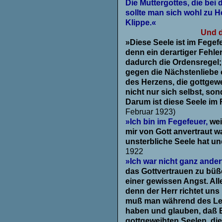
Die Muttergottes, die bei
sollte man sich wohl zu H
Klippe.«
Und d
»Diese Seele ist im Fegefe
denn ein derartiger Fehle
dadurch die Ordensregel;
gegen die Nächstenliebe 
des Herzens, die gottgew
nicht nur sich selbst, so
Darum ist diese Seele im 
Februar 1923)
»Ich bin im Fegefeuer,
wei
mir von Gott anvertraut wa
unsterbliche Seele hat un
1922
»Ich war nicht ganz ande
das Gottvertrauen zu büße
einer gewissen Angst. All
denn der Herr richtet uns
muß man während des Leb
haben und glauben, daß Er
gottgeweihten Seelen, die