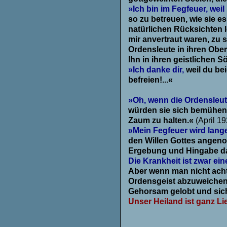
»Ich bin im Fegfeuer, weil
so zu betreuen, wie sie e
natürlichen Rücksichten l
mir anvertraut waren, zu 
Ordensleute in ihren Ober
Ihn in ihren geistlichen
»Ich danke dir,
weil du be
befreien!...«
.
»Oh, wenn die Ordensleu
würden sie sich bemühen,
Zaum zu halten.«
(April 19
»Mein Fegfeuer wird lang
den Willen Gottes angeno
Ergebung und Hingabe da
Die Krankheit ist zwar ei
Aber wenn man nicht acht
Ordensgeist abzuweichen.
Gehorsam gelobt und sich 
Unser Heiland ist ganz Li
.