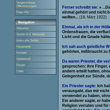
.
Vergleichbare
Offenbarungen
Ferner schreibt sie:
» ...
einmal gehört und nicht be
Pater Pio
wollten...
(18. März 1922)
.
Navigation
Einmal, als ich in der Höll
Aktuelles
Ordensfrauen, die verfluc
Suche in d. Webseite
Licht und die Gnade hätte
Index alle Seiten
.
Ich sah auch geistliche 
Hauptseite
gehörten, mißbraucht zu 
Kontakt
.
Gästebuch
Da waren Priester, die ve
Forum
gesprochen; ihre Finger, 
andern erteilt hatten, ohn
Links
Gelegenheit zur Sünde, die
.
Ein Priester sagte:
Ich ha
verausgabt, das mir nicht
verwendet zu haben, ohne
Ein anderer sagte, er hab
Religion verraten und für