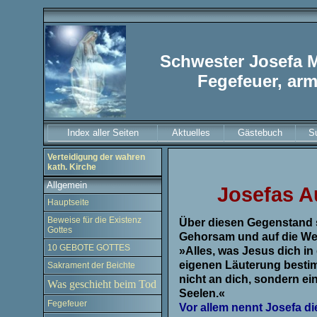
Schwester Josefa 
Fegefeuer, arm
Index aller Seiten
Aktuelles
Gästebuch
S
Verteidigung der wahren
kath. Kirche
Allgemein
Josefas A
Hauptseite
Beweise für die Existenz
Über diesen Gegenstand s
Gottes
Gehorsam und auf die Wei
10 GEBOTE GOTTES
»Alles, was Jesus dich in 
eigenen Läuterung bestim
Sakrament der Beichte
nicht an dich, sondern ei
Was geschieht beim Tod
Seelen.«
Fegefeuer
Vor allem nennt Josefa di