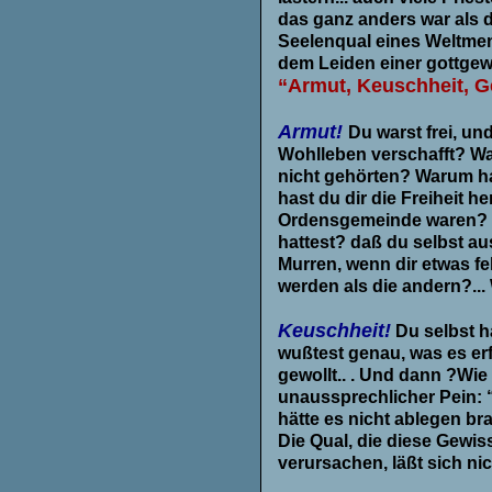
das ganz anders war als 
Seelenqual eines Weltmens
dem Leiden einer gottgewe
“Armut, Keuschheit, 
.
Armut!
Du warst frei, un
Wohlleben verschafft? War
nicht gehörten? Warum h
hast du dir die Freiheit 
Ordensgemeinde waren? Wu
hattest? daß du selbst au
Murren, wenn dir etwas fe
werden als die andern?..
.
Keuschheit!
Du selbst h
wußtest genau, was es erfo
gewollt.. . Und dann ?Wie
unaussprechlicher Pein: “
hätte es nicht ablegen br
Die Qual, die diese Gew
verursachen, läßt sich ni
.