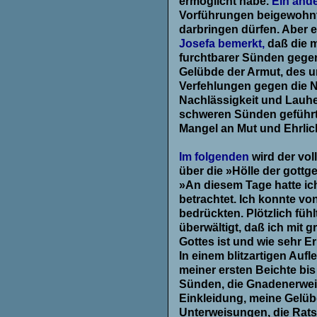
ermöglicht habe.
Ein ande
Vorführungen beigewohnt 
darbringen dürfen. Aber e
Josefa bemerkt,
daß die 
furchtbarer Sünden gege
Gelübde der Armut, des u
Verfehlungen gegen die N
Nachlässigkeit und Lauhei
schweren Sünden geführt 
Mangel an Mut und Ehrlich
.
Im folgenden
wird der vo
über die »Hölle der gott
»An diesem Tage hatte ic
betrachtet. Ich konnte v
bedrückten. Plötzlich füh
überwältigt, daß ich mit g
Gottes ist und wie sehr E
In einem blitzartigen Auf
meiner ersten Beichte bis
Sünden, die Gnadenerweise
Einkleidung, meine Gelüb
Unterweisungen, die Ratsc