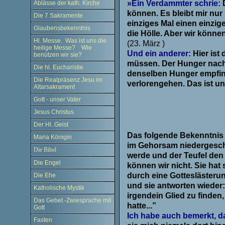
»Ein Verdammter schrie:
Ablässe der kath. Kirche
können. Es bleibt mir nu
Die 7 Sakramente
einziges Mal einen einzig
Glaubensbekenntnis
die Hölle. Aber wir könn
Hl. Messe. Was ist uns die
(23. März )
heilige Messe? Wie
Und ein anderer:
Hier ist
benützen wir sie?
müssen. Der Hunger nach L
Die hl. Eucharistie
denselben Hunger empfin
Die Realpräsenz Jesu im
verlorengehen. Das ist un
Altarsakrament
Gott - unser Vater
.
Jesus Christus
Der Hl. Geist
Das folgende Bekenntnis 
Maria Königin
im Gehorsam niedergeschri
Die Bibel
werde und der Teufel den 
Die Engel
können wir nicht. Sie hat
durch eine Gotteslästerun
Die Ehe
und sie antworten wieder: 
Katholische Mystik
irgendein Glied zu
finden
Das Gebet -Zwiesprache mit
hatte...”
Gott
Ich habe auch bemerkt, d
Fasten