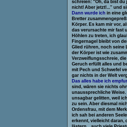
schreien: “Oh, da bist du 
nicht! Aber jetzt!...” und 
Dann wurde ich
in eine g
Bretter zusammengepreßt.
Körper. Es kam mir vor, a
das verursachte mir fast
Höhlen zu treten, ich glau
Fingernagel bleibt von d
Glied rühren, noch seine
der Körper ist wie zusam
Verzweiflungsschreie, die
Geruch erfüllt alles und 
mit Pech und Schwefel ve
gar nichts in der Welt ver
Das alles habe ich empfu
sind, wären sie nichts ohn
unaussprechliche Weise. W
unsagbar gelitten, weil i
zu sein. Aber diesmal nic
Ordensfrau, mit dem Merkm
ich sah bei anderen Seel
erkennt, vielleicht daran
lästern... auch viele Prie