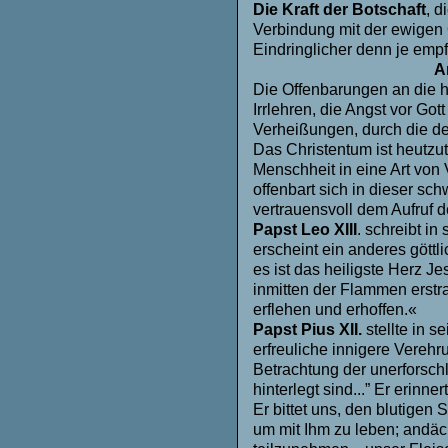
Die Kraft der Botschaft
, d
Verbindung mit der ewigen 
Eindringlicher denn je empfi
A
Die Offenbarungen an die h
Irrlehren, die Angst vor Got
Verheißungen, durch die de
Das Christentum ist heutzu
Menschheit in eine Art von 
offenbart sich in dieser sc
vertrauensvoll dem Aufruf d
Papst Leo XIII
. schreibt i
erscheint ein anderes gött
es ist das heiligste Herz J
inmitten der Flammen erstr
erflehen und erhoffen.«
Papst Pius XII.
stellte in s
erfreuliche innigere Verehr
Betrachtung der unerforschl
hinterlegt sind...” Er erinne
Er bittet uns, den blutigen
um mit Ihm zu leben; andäc