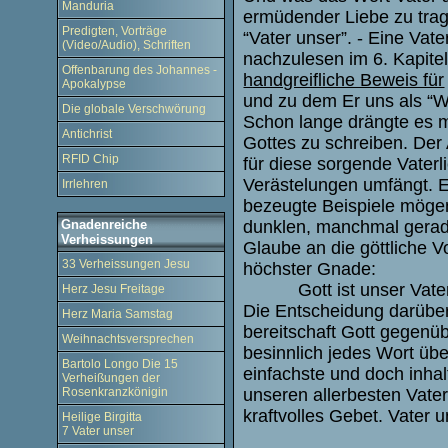
Manduria
ermüdender Liebe zu trage
Predigten, Vorträge
“Vater unser”. - Eine Vate
(Video/Audio), Schriften
nachzulesen im 6. Kapite
Offenbarung des Johannes -
handgreifliche Beweis für
Apokalypse
und zu dem Er uns als “We
Die globale Verschwörung
Schon lange drängte es m
Antichrist
Gottes zu schreiben. Der 
RFID Chip
für diese sorgende Vaterl
Verästelungen umfängt. E
Irrlehren
bezeugte Beispiele mögen 
dunklen, manchmal gerade
Gnadenreiche
Verheissungen
Glaube an die göttliche 
33 Verheissungen Jesu
höchster Gnade:
Gott ist unser Vate
Herz Jesu Freitage
Die Entscheidung darüber
Herz Maria Samstag
bereitschaft Gott gegenüb
Weihnachtsversprechen
besinnlich jedes Wort ü
Bartolo Longo Die 15
einfachste und doch inha
Verheißungen der
unseren allerbesten Vater!
Rosenkranzkönigin
kraftvolles Gebet. Vater 
Heilige Birgitta
7 Vater unser