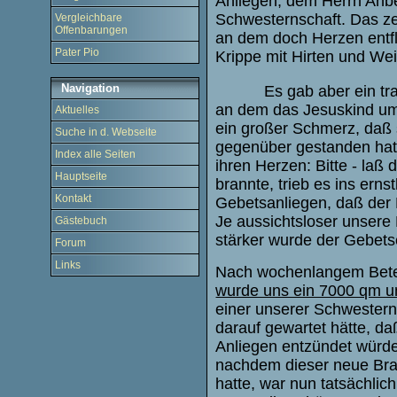
Anliegen, dem Herrn Anbe
Schwesternschaft. Das ze
Vergleichbare
Offenbarungen
an dem doch Herzen entf
Pater Pio
Krippe mit Hirten und We
Navigation
Es gab aber ein tr
an dem das Jesuskind um
Aktuelles
ein großer Schmerz, daß 
Suche in d. Webseite
gegenüber gestanden hat
Index alle Seiten
ihren Herzen: Bitte - laß
Hauptseite
brannte, trieb es ins ern
Kontakt
Gebetsanliegen, daß der 
Je aussichtsloser unsere
Gästebuch
stärker wurde der Gebetse
Forum
Links
Nach wochenlangem Bete
wurde uns ein 7000 qm 
einer unserer Schwestern.
darauf gewartet hätte, d
Anliegen entzündet würde
nachdem dieser neue Bra
hatte, war nun tatsächli