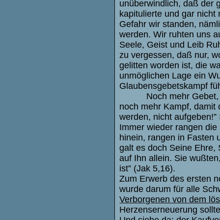
unüberwindlich, daß der g
kapitulierte und gar nich
Gefahr wir standen, nämli
werden. Wir ruhten uns a
Seele, Geist und Leib R
zu vergessen, daß nur, 
gelitten worden ist, die w
unmöglichen Lage ein Wun
Glaubensgebetskampf füh
Noch mehr Gebet,
noch mehr Kampf, damit 
werden, nicht aufgeben!” 
Immer wieder rangen die 
hinein, rangen in Fasten
galt es doch Seine Ehre, 
auf Ihn allein. Sie wußte
ist” (Jak 5,16).
Zum Erwerb des ersten n
wurde darum für alle Sc
Verborgenen von dem löse
Herzenserneuerung sollt
Und siehe da: der Kaufve