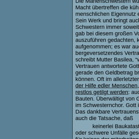
Die Marienschwestern wu
Macht übertreffen die k
menschlichen Eigennutz e
Sein Werk und bringt auch
Schwestern immer soweit,
gab bei diesem großen Vo
auszuführen gedachten, 
aufgenommen; es war auc
bergeversetzendes Vertra
schreibt Mutter Basilea, 
Vertrauen antwortete Gott 
gerade den Geldbetrag bra
können. Oft im allerletzt
der Hilfe edler Menschen
restlos getilgt werden
: au
Bauten. Überwältigt von 
im Schwesternchor. Gott i
Das dankbare Vertrauensv
auch die Tatsache, daß
keinerlei Baukatas
oder schwere Unfälle ge