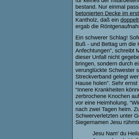
für keines der mitarbeit
bestand. Nur einmal pass
betonierten Decke im ers
Kantholz, daß ein
doppel
ergab die Röntgenaufnahm
Ein schwerer Schlag! Sofo
Buß - und Bettag um die 
Anfechtungen”, schreibt M
dieser Unfall nicht gegeb
bringen, sondern durch ei
verunglückte Schwester s
Streckverband gelegt wer
Hause holen”. Sehr ernst
“Innere Krankheiten könne
zerbrochene Knochen au
vor eine Heimholung. “Wir
nach zwei Tagen heim. Zu
Schwerverletzten unter 
Siegernamen Jesu rühmte
Jesu Nam' du Heila