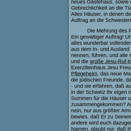
neues Gästehaus, sowie ei
Gebrechlichkeit an die Tü
Alles Häuser, in denen d
Auftrag an die Schwestern 
Die Mehrung des R
Ein gewaltiger Auftrag! 
alles wunderbar vollende
aus dem In- und Ausland 
nennen, führen, und alle
und die
große Jesu-Ruf-K
Exerzitienhaus Jesu Freu
Pflegeheim
, das neue Ma
die jüdischen Freunde, d
- und sie erfahren, daß 
in der Schweiz ihr eigen 
Summen für die Häuser un
zusammengekommen? Antw
nein, nur aus größter A
bewies, daß Er zu Seinem
andere wird euch dazugeg
Namen, glaubt nur, daß 