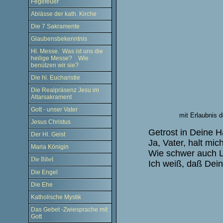
Fegefeuer
Ablässe der kath. Kirche
Die 7 Sakramente
Glaubensbekenntnis
Hl. Messe. Was ist uns die
heilige Messe? Wie
benützen wir sie?
Die hl. Eucharistie
Die Realpräsenz Jesu im
Altarsakrament
Gott - unser Vater
mit Erlaubnis d
Jesus Christus
Getrost in Deine H
Der Hl. Geist
Ja, Vater, halt mic
Maria Königin
Wie schwer auch L
Die Bibel
Ich weiß, daß Dein
Die Engel
Die Ehe
Katholische Mystik
Das Gebet -Zwiesprache mit
Gott