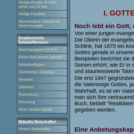
Heilige Birgitta 15 Vater
unser und 15 Ave
I. GOT
Heilige Faustina
Verschiedene Gebete mit
Noch lebt ein Gott,
Verheissungen
Von einer jungen evange
Gnadenreiche
Die Oberin der evangeli
Gebete/Novenen
Schlink, hat 1970 ein k
Gebetsgruppen CH D A
Gottes gerade in unsere
Erhört Gott unsere Gebete?
Beispielen berichtet sie 
Seinen erhört, wie Er in
Gebetsanliegen
und staunenswerte Taten v
Sammlung v. Gebeten
Die erst 1947 gegründete
Novenen
die Vatersorge Gottes, ja
Litaneien
Wahrhaft, es ist ein Vat
Rosenkranz
man sich Ihm vertrauend
Kreuzweg
Buch, betitelt “Realitäte
gegeben werden.
Arme Seelen Gebete
Aktuelle Botschaften
Eine Anbetungskape
Vorwort Botschaften