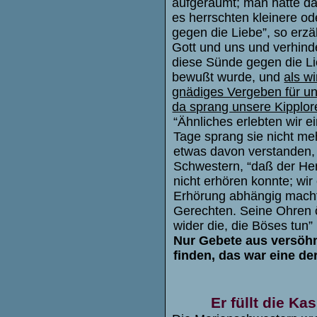
aufgeräumt; man hatte d
es herrschten kleinere o
gegen die Liebe”, so erz
Gott und uns und verhind
diese Sünde gegen die Li
bewußt wurde, und
als w
gnädiges Vergeben für u
da sprang unsere Kipplor
“Ähnliches erlebten wir 
Tage sprang sie nicht me
etwas davon verstanden, b
Schwestern, “daß der Her
nicht erhören konnte; wi
Erhörung abhängig macht
Gerechten. Seine Ohren ö
wider die, die Böses tun” 
Nur Gebete aus versöh
finden, das war eine de
Er füllt die Ka