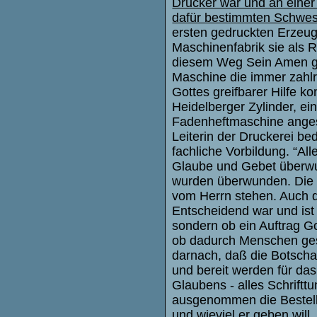
Drucker war und an einer
dafür bestimmten Schwest
ersten gedruckten Erzeugn
Maschinenfabrik sie als R
diesem Weg Sein Amen ge
Maschine die immer zahlre
Gottes greifbarer Hilfe 
Heidelberger Zylinder, ei
Fadenheftmaschine anges
Leiterin der Druckerei b
fachliche Vorbildung. “A
Glaube und Gebet überwun
wurden überwunden. Die S
vom Herrn stehen. Auch d
Entscheidend war und ist 
sondern ob ein Auftrag Go
ob dadurch Menschen gese
darnach, daß die Botschaf
und bereit werden für das
Glaubens - alles Schrift
ausgenommen die Bestellu
und wieviel er geben will