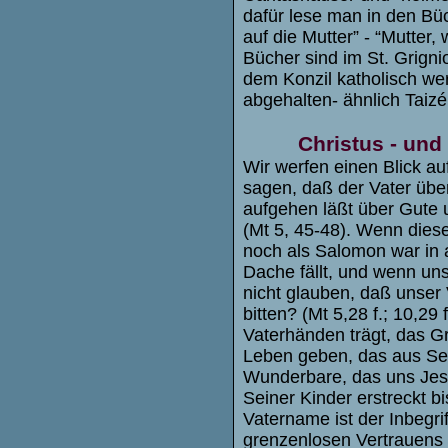
dafür lese man in den Bü
auf die Mutter” - “Mutter, 
Bücher sind im St. Grigni
dem Konzil katholisch w
abgehalten- ähnlich Taizé
Christus - und
Wir werfen einen Blick au
sagen, daß der Vater über
aufgehen läßt über Gute
(Mt 5, 45-48). Wenn dieser
noch als Salomon war in 
Dache fällt, und wenn un
nicht glauben, daß unser
bitten? (Mt 5,28 f.; 10,29
Vaterhänden trägt, das G
Leben geben, das aus Sei
Wunderbare, das uns Jesu
Seiner Kinder erstreckt bi
Vatername ist der Inbegri
grenzenlosen Vertrauens u