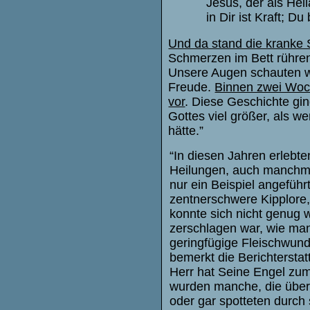
Jesus, der als He
in Dir ist Kraft; Du
Und da stand die kranke 
Schmerzen im Bett rühren
Unsere Augen schauten wie
Freude.
Binnen zwei Woch
vor
. Diese Geschichte gi
Gottes viel größer, als w
hätte.”
“In diesen Jahren erlebte
Heilungen, auch manchmal
nur ein Beispiel angeführ
zentnerschwere Kipplore, 
konnte sich nicht genug 
zerschlagen war, wie ma
geringfügige Fleischwunde
bemerkt die Berichtersta
Herr hat Seine Engel zum
wurden manche, die über 
oder gar spotteten durch