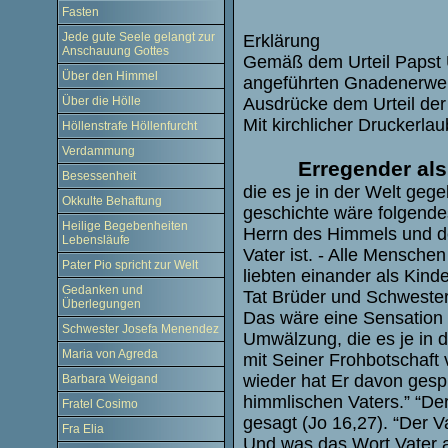
Fasten
Jede gute Seele gelangt zur
Erklärung
Anschauung Gottes
Gemäß dem Urteil Papst U
Über den Himmel
angeführten Gnadenerwei
Über die Hölle
Ausdrücke dem Urteil der 
Mit kirchlicher Druckerlau
Höllenstrafe Höllenfurcht
Verdammung
Erregender als
Besessenheit
die es je in der Welt ge
Okkulte Behaftung
geschichte wäre folgende
Heilige Begebenheiten
Herrn des Himmels und de
Lebensläufe
Vater ist. - Alle Mensch
Pater Pio spricht zur Welt
liebten einander als Kind
Gedanken und
Tat Brüder und Schwester
Überlegungen
Das wäre eine Sensation 
Schwester Josefa Menendez
Umwälzung, die es je in d
Maria von Agreda
mit Seiner Frohbotschaft
wieder hat Er davon gespr
Barbara Weigand
himmlischen Vaters.” “Der 
Fratel Cosimo
gesagt (Jo 16,27). “Der Va
Fra Elia
Und was das Wort Vater a