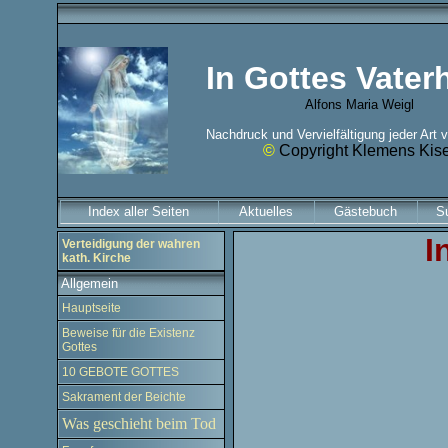
In Gottes Vate
Alfons Maria Weigl
Nachdruck und Vervielfältigung jeder Art 
©
Copyright Klemens Kis
Index aller Seiten
Aktuelles
Gästebuch
S
I
Verteidigung der wahren
kath. Kirche
Allgemein
Hauptseite
Beweise für die Existenz
Gottes
10 GEBOTE GOTTES
Sakrament der Beichte
Was geschieht beim Tod