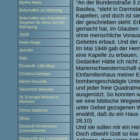
“An der Bundesstraße 3 z
Myrtha Maria
Basilea, “steht in Darmsta
Botschaften zur Warnung
Kapellen, und doch ist s
Botschaften aus Kolumbien.
der geschrieben steht: Er
Gegeben für diese Zeit der
Reinigung
gemacht hat, im Glauben 
ohne menschliche Voraus
JNSR
Gebetes erbaut. Und der 
Pedro Regis
Im Mai 1949 gab der Herr 
Jennifer
eine Kapelle zu erbauen,
Naju
Gedanke! Hätte ich nicht
Elizabeth Little Mary
Marienschwesternschaft 
Christina Gallager
Einfamilienhaus meiner El
bombengeschädigte Unter
Melvin Doucette
und jeder freie Quadratme
Sievernich Manuela
ausgenützt. So konnten 
Hl. Erzengel Michael in
wir eine biblische Wegwei
Marmora
unter Gebet gezogenen Wo
Divina Sapienza
erwählt, daß du ein Haus
Ohlau
28,10)
Elisabeth Kindelmann
Und sie sollen mir ein He
(Liebesflamme)
Doch obwohl Gott so klar
Marguerite aus Chevremont