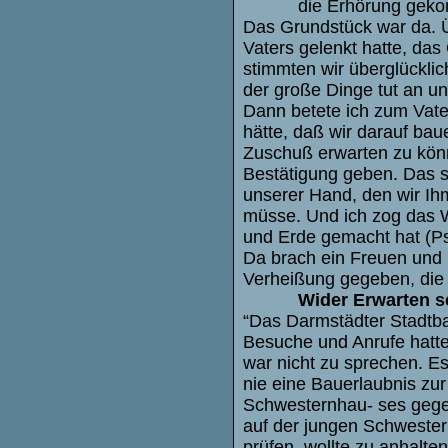
die Erhörung gek
Das Grundstück war da. Ü
Vaters gelenkt hatte, da
stimmten wir überglückli
der große Dinge tut an u
Dann betete ich zum Vat
hätte, daß wir darauf bau
Zuschuß erwarten zu könn
Bestätigung geben. Das s
unserer Hand, den wir Ih
müsse. Und ich zog das W
und Erde gemacht hat (Ps
Da brach ein Freuen und 
Verheißung gegeben, die a
Wider Erwarten 
“Das Darmstädter Stadtb
Besuche und Anrufe hatte
war nicht zu sprechen. E
nie eine Bauerlaubnis zur
Schwesternhau- ses geg
auf der jungen Schwester
prüfen, wollte zu anhalt