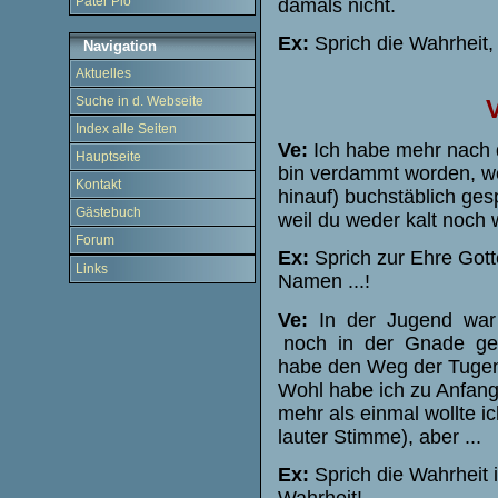
Pater Pio
damals nicht.
Ex:
Sprich die Wahrheit,
Navigation
Aktuelles
Suche in d. Webseite
Index alle Seiten
Ve:
Ich habe mehr nach 
Hauptseite
bin verdammt worden, we
Kontakt
hinauf) buchstäblich ge
Gästebuch
weil du weder kalt noch 
Forum
Ex:
Sprich zur Ehre Gott
Links
Namen ...!
Ve:
In der Jugend war i
noch in der Gnade geleb
habe den Weg der Tugen
Wohl habe ich zu Anfang 
mehr als einmal wollte 
lauter Stimme), aber ...
Ex:
Sprich die Wahrheit 
Wahrheit!