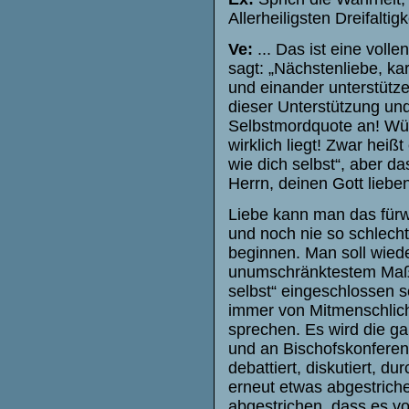
Allerheiligsten Dreifalti
Ve:
... Das ist eine voll
sagt: „Nächstenliebe, ka
und einander unterstütz
dieser Unterstützung u
Selbstmordquote an! Wü
wirklich liegt! Zwar hei
wie dich selbst“, aber d
Herrn, deinen Gott lieben
Liebe kann man das fürwa
und noch nie so schlecht 
beginnen. Man soll wiede
unumschränktestem Maße
selbst“ eingeschlossen 
immer von Mitmenschlich
sprechen. Es wird die ga
und an Bischofskonferen
debattiert, diskutiert,
erneut etwas abgestriche
abgestrichen, dass es v