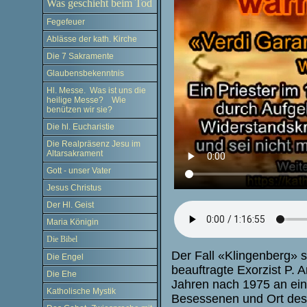
Was geschieht beim Tod
Fegefeuer
Ablässe der kath. Kirche
Die 7 Sakramente
Glaubensbekenntnis
Hl. Messe. Was ist uns die
heilige Messe? Wie
benützen wir sie?
Die hl. Eucharistie
Die Realpräsenz Jesu im
Altarsakrament
Gott - unser Vater
Jesus Christus
Der Hl. Geist
Maria Königin
Die Bibel
Der Fall «Klingenberg» st
Die Engel
beauftragte Exorzist P. 
Die Ehe
Jahren nach 1975 an ei
Katholische Mystik
Besessenen und Ort des