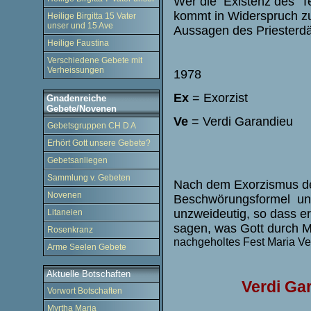
Wer die Existenz des T
kommt in Widerspruch zu
Heilige Birgitta 15 Vater
unser und 15 Ave
Aussagen des Priesterdä
Heilige Faustina
Verschiedene Gebete mit
Verheissungen
1978
Ex
= Exorzist
Gnadenreiche
Gebete/Novenen
Ve
= Verdi Garandieu
Gebetsgruppen CH D A
Erhört Gott unsere Gebete?
Gebetsanliegen
Sammlung v. Gebeten
Nach dem Exorzismus der
Novenen
Beschwörungsformel un
unzweideutig, so dass e
Litaneien
sagen, was Gott durch M
Rosenkranz
nachgeholtes Fest Maria Ve
Arme Seelen Gebete
Aktuelle Botschaften
Verdi Ga
Vorwort Botschaften
Myrtha Maria