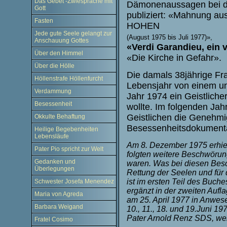
Das Gebet -Zwiesprache mit
Dämonenaussagen bei de
Gott
publiziert: «Mahnung au
Fasten
HOHEN
Jede gute Seele gelangt zur
(August 1975 bis Juli 1977)»,
Anschauung Gottes
«Verdi Garandieu, ein v
Über den Himmel
«Die Kirche in Gefahr».
Über die Hölle
Die damals 38jährige Fra
Höllenstrafe Höllenfurcht
Lebensjahr von einem une
Verdammung
Jahr 1974 ein Geistliche
Besessenheit
wollte. Im folgenden Jahr
Geistlichen die Genehm
Okkulte Behaftung
Besessenheitsdokumenta
Heilige Begebenheiten
Lebensläufe
Am 8. Dezember 1975 erhiel
Pater Pio spricht zur Welt
folgten weitere Beschwörun
Gedanken und
waren. Was bei diesen Bes
Überlegungen
Rettung der Seelen und für 
ist im ersten Teil des Buc
Schwester Josefa Menendez
ergänzt in der zweiten Au
Maria von Agreda
am 25. April 1977 in Anwese
Barbara Weigand
10., 11., 18. und 19.Juni 1
Pater Arnold Renz SDS, we
Fratel Cosimo