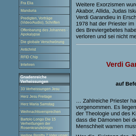
Fra Elia
Weitere Exorzismen wur
Akabor, Allida, Judas Isk
Manduria
Verdi Garandieu in Ersc
Predigten, Vorträge
(Video/Audio), Schriften
1978 hat der Priester im
des Breviergebetes habe
Offenbarung des Johannes -
Apokalypse
verloren und sei nicht
Die globale Verschwörung
Antichrist
RFID Chip
Verdi Ga
Irrlehren
Gnadenreiche
Verheissungen
auf Bef
33 Verheissungen Jesu
Herz Jesu Freitage
… Zahlreiche Priester 
Herz Maria Samstag
vorgenommen. Es liegen 
Weihnachtsversprechen
der Theologie und des K
dass die Dämonen bei de
Bartolo Longo Die 15
Verheißungen der
Menschheit warnen muss
Rosenkranzkönigin
Heilige Birgitta 7 Vater unser