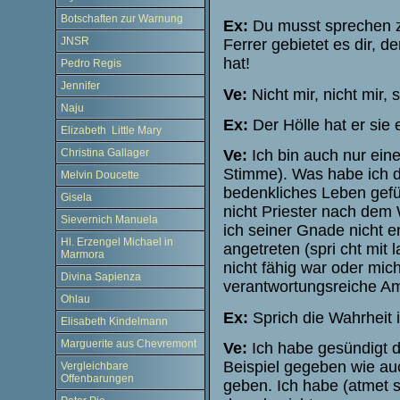
Botschaften zur Warnung
Ex:
Du musst sprechen zu
JNSR
Ferrer gebietet es dir, d
hat!
Pedro Regis
Jennifer
Ve:
Nicht mir, nicht mir, 
Naju
Ex:
Der Hölle hat er sie e
Elizabeth Little Mary
Ve:
Ich bin auch nur einer
Christina Gallager
Stimme). Was habe ich d
Melvin Doucette
bedenkliches Leben gefü
Gisela
nicht Priester nach de
Sievernich Manuela
ich seiner Gnade nicht 
Hl. Erzengel Michael in
angetreten (spri cht mit 
Marmora
nicht fähig war oder mic
Divina Sapienza
verantwortungsreiche Am
Ohlau
Ex:
Sprich die Wahrheit i
Elisabeth Kindelmann
Marguerite aus Chevremont
Ve:
Ich habe gesündigt du
Beispiel gegeben wie auc
Vergleichbare
Offenbarungen
geben. Ich habe (atmet s