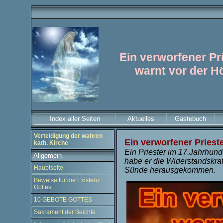
Ein verworfener Pri
warnt vor der Hö
Index aller Seiten
Aktuelles
Gästebuch
Verteidigung der wahren
Ein verworfener Prieste
kath. Kirche
Ein Priester im 17.Jahrhund
Allgemein
habe er die Widerstandskraf
Hauptseite
Sünde herausgekommen.
Beweise für die Existenz
Gottes
10 GEBOTE GOTTES
Sakrament der Beichte