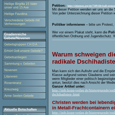
Heilige Birgitta 15 Vater
Petition:
http://citizengo.org/de/7189-life-ball-spo
unser und 15 Ave
Mit dieser Petition wenden wir uns an di
Von jeder Unterzeichnung dieser Petition 
Heilige Faustina
Verschiedene Gebete mit
Verheissungen
Politiker informieren
– bitte um Protest, 
Wer vor einem Plakat steht, kann die
Pol
Gnadenreiche
öffentlichen Ordnung und Jugendschutz. Was
Gebete/Novenen
Gebetsgruppen CH D A
Erhört Gott unsere Gebete?
Warum schweigen die
Gebetsanliegen
radikale Dschihadist
Sammlung v. Gebeten
Novenen
Man kann sich den Aufruhr und die Empör
Klasse aufgrund seines Glaubens und sei
Litaneien
wenn Mitglieder einer politisch begünstigt
antun, besitzt dies nach Ansicht der Medi
Rosenkranz
Ganzer Artikel unter:
Kreuzweg
http://info.kopp-verlag.de/hintergruende/e
dschihadisten-.html
Arme Seelen Gebete
Christen werden bei lebendi
in Metall-Frachtcontainern e
Aktuelle Botschaften
http://info.kopp-verlag.de/hintergruende/en