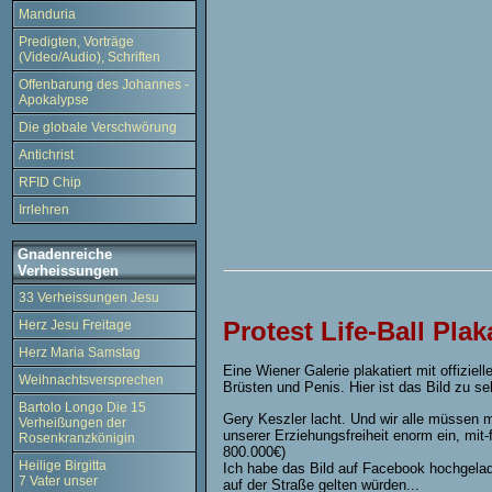
Manduria
Predigten, Vorträge
(Video/Audio), Schriften
Offenbarung des Johannes -
Apokalypse
Die globale Verschwörung
Antichrist
RFID Chip
Irrlehren
Gnadenreiche
Verheissungen
33 Verheissungen Jesu
Protest Life-Ball Plak
Herz Jesu Freitage
Herz Maria Samstag
Eine Wiener Galerie plakatiert mit offizi
Weihnachtsversprechen
Brüsten und Penis. Hier ist das Bild zu s
Bartolo Longo Die 15
Gery Keszler lacht. Und wir alle müssen m
Verheißungen der
unserer Erziehungsfreiheit enorm ein, mit-
Rosenkranzkönigin
800.000€)
Heilige Birgitta
Ich habe das Bild auf Facebook hochgelad
7 Vater unser
auf der Straße gelten würden...