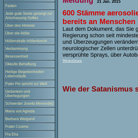
Meldung
21 Jan. 2015
Fasten
600 Stämme aerosolie
Jede gute Seele gelangt zur
Anschauung Gottes
bereits an Menschen 
Über den Himmel
Laut dem Dokument, das Sie gl
Über die Hölle
Regierung schon seit mindeste
und Überzeugungen verändern s
Höllenstrafe Höllenfurcht
neurologischer Zellen unterdrü
Verdammung
versprühte Sprays, über Auto
Besessenheit
Weiterlesen
Okkulte Behaftung
Heilige Begebenheiten
Lebensläufe
Pater Pio spricht zur Welt
Wie der Satanismus 
Gedanken und
Überlegungen
Schwester Josefa Menendez
Maria von Agreda
Barbara Weigand
Fratel Cosimo
Fra Elia