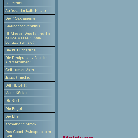
Fegefeuer
Ablässe der kath. Kirche
Die 7 Sakramente
Glaubensbekenntnis
Hl. Messe. Was ist uns die
heilige Messe? Wie
benützen wir sie?
Die hl. Eucharistie
Die Realpräsenz Jesu im
Altarsakrament
Gott - unser Vater
Jesus Christus
Der Hl. Geist
Maria Königin
Die Bibel
Die Engel
Die Ehe
Katholische Mystik
Das Gebet -Zwiesprache mit
Gott