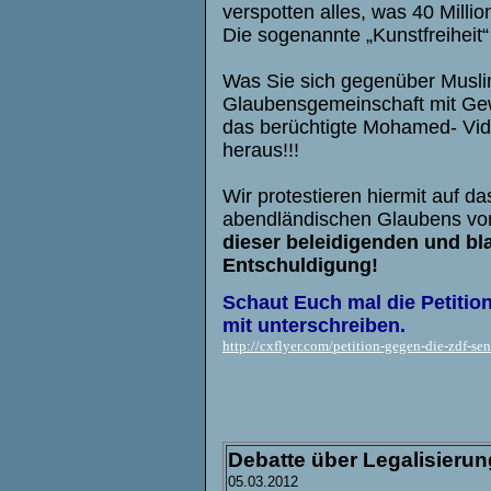
verspotten alles, was 40 Millio
Die sogenannte „Kunstfreiheit“
Was Sie sich gegenüber Muslim
Glaubensgemeinschaft mit Gew
das berüchtigte Mohamed- Vide
heraus!!!
Wir protestieren hiermit auf 
abendländischen Glaubens vo
dieser beleidigenden und bl
Entschuldigung!
Schaut Euch mal die Petition
mit unterschreiben.
http://cxflyer.com/petition-gegen-die-zdf-s
Debatte über Legalisieru
05.03.2012