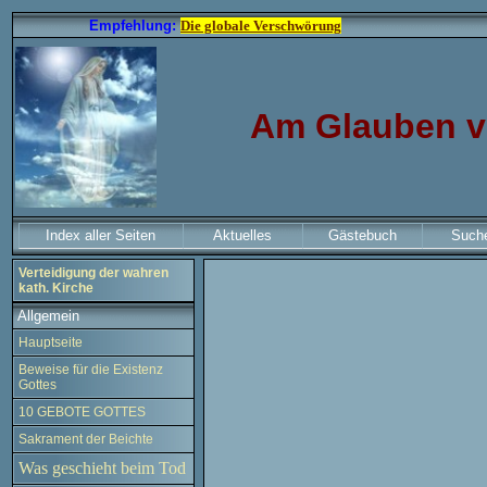
Empfehlung:
Die globale Verschwörung
M
Am Glauben v
Index aller Seiten
Aktuelles
Gästebuch
Such
Verteidigung der wahren
kath. Kirche
Allgemein
Hauptseite
Beweise für die Existenz
Gottes
10 GEBOTE GOTTES
Sakrament der Beichte
Was geschieht beim Tod