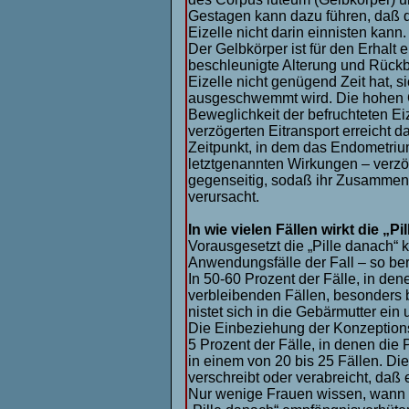
Gestagen kann dazu führen, daß d
Eizelle nicht darin einnisten kann.
Der Gelbkörper ist für den Erhalt
beschleunigte Alterung und Rückbi
Eizelle nicht genügend Zeit hat, s
ausgeschwemmt wird. Die hohen G
Beweglichkeit der befruchteten Ei
verzögerten Eitransport erreicht
Zeitpunkt, in dem das Endometrium
letztgenannten Wirkungen – verzö
gegenseitig, sodaß ihr Zusammenw
verursacht.
In wie vielen Fällen wirkt die „P
Vorausgesetzt die „Pille danach“ 
Anwendungsfälle der Fall – so be
In 50-60 Prozent der Fälle, in den
verbleibenden Fällen, besonders be
nistet sich in die Gebärmutter ein 
Die Einbeziehung der Konzeptionsw
5 Prozent der Fälle, in denen die
in einem von 20 bis 25 Fällen. Die
verschreibt oder verabreicht, daß 
Nur wenige Frauen wissen, wann ih