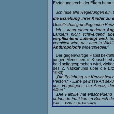
Erziehungsrecht der Eltern heraus
„Ich lade alle Regierungen ein,
die Erziehung ihrer Kinder zu 
Gesellschaft grundlegenden Prinzi
Ich… kann einen anderen
Ang
Ländern nicht schweigend üb
verpflichtend auferlegt wird
, b
vermittelt wird, das aber in Wirkl
Anthropologie
widerspiegelt.“
Der gegenwärtige Papst bekräft
jungen Menschen, in Keuschheit 
bald seliggesprochen wird, vielfac
des 2. Vatikanums über die Erz
1983):
„Die Erziehung zur Keuschheit i
Person.“ - „Eine gewisse Art sexu
des Vergnügens, ein Anreiz, d
öffnet.“
„Die Familie hat entscheidend
ordnende Funktion im Bereich der
Paul II. 1996 in Deutschland)