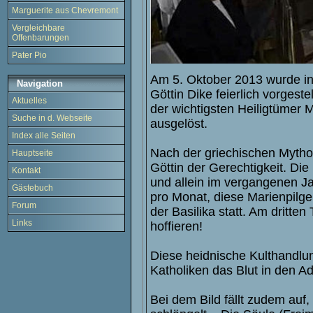
Marguerite aus Chevremont
Vergleichbare
Offenbarungen
Pater Pio
Am 5. Oktober 2013 wurde in 
Navigation
Göttin Dike feierlich vorgest
Aktuelles
der wichtigsten Heiligtümer
Suche in d. Webseite
ausgelöst.
Index alle Seiten
Nach der griechischen Mytholo
Hauptseite
Göttin der Gerechtigkeit. Die 
Kontakt
und allein im vergangenen Jah
Gästebuch
pro Monat, diese Marienpilger
Forum
der Basilika statt. Am dritten
Links
hoffieren!
Diese heidnische Kulthandlun
Katholiken das Blut in den Ad
Bei dem Bild fällt zudem au