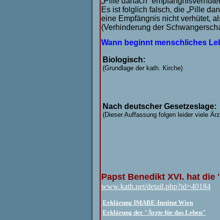
„Pille danach“ empfängnisverhüten
Es ist folglich falsch, die „Pille 
eine Empfängnis nicht verhütet, al
(Verhinderung der Schwangerschaft
Wann beginnt menschliches L
Biologisch:
(Grundlage der kath. Kirche)
Nach deutscher Gesetzeslage:
(Dieser Auffassung folgen leider viele Ärz
Papst Benedikt XVI. hat die '
www.kath.net/detail.php?id=40184
Erklärung IMABE-Institut Wien
Erklärung der "Ärzte für das Leben"