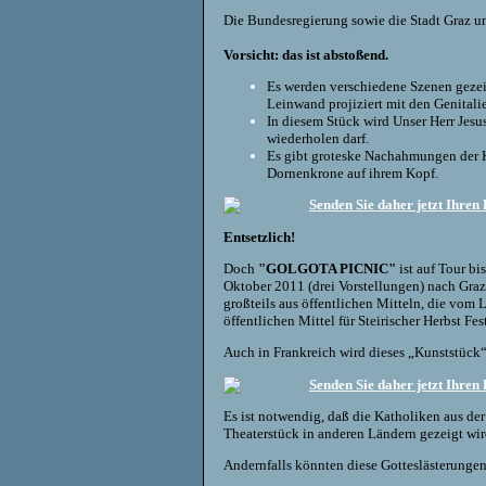
Die Bundesregierung sowie die Stadt Graz u
Vorsicht: das ist abstoßend.
Es werden verschiedene Szenen gezeig
Leinwand projiziert mit den Genitali
In diesem Stück wird Unser Herr Jesus
wiederholen darf.
Es gibt groteske Nachahmungen der K
Dornenkrone auf ihrem Kopf.
Senden Sie daher jetzt Ihren
Entsetzlich!
Doch
"GOLGOTA PICNIC"
ist auf Tour b
Oktober 2011 (drei Vorstellungen) nach Graz 
großteils aus öffentlichen Mitteln, die vom
öffentlichen Mittel für Steirischer Herbst F
Auch in Frankreich wird dieses „Kunststück“ 
Senden Sie daher jetzt Ihren
Es ist notwendig, daß die Katholiken aus der
Theaterstück in anderen Ländern gezeigt wir
Andernfalls könnten diese Gotteslästerungen,