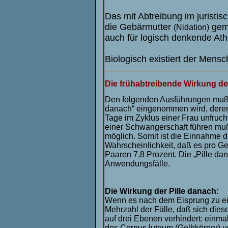
Das mit Abtreibung im juristis
die Gebärmutter
geme
(Nidation)
auch für logisch denkende Athe
Biologisch existiert der Mens
Die frühabtreibende Wirkung der
Den folgenden Ausführungen muß vo
danach“ eingenommen wird, deren e
Tage im Zyklus einer Frau unfruch
einer Schwangerschaft führen muß
möglich. Somit ist die Einnahme d
Wahrscheinlichkeit, daß es pro G
Paaren 7,8 Prozent. Die „Pille dan
Anwendungsfälle.
Die Wirkung der Pille danach:
Wenn es nach dem Eisprung zu eine
Mehrzahl der Fälle, daß sich dies
auf drei Ebenen verhindert: einm
des Corpus luteum (Gelbkörper) und