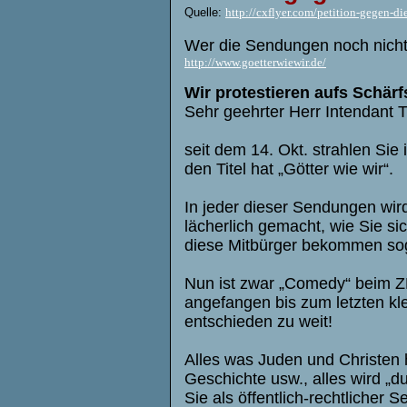
Quelle:
http://cxflyer.com/petition-gegen-d
Wer die Sendungen noch nicht 
http://www.goetterwiewir.de/
Wir protestieren aufs Schärf
Sehr geehrter Herr Intendant 
seit dem 14. Okt. strahlen Sie
den Titel hat „Götter wie wir“.
In jeder dieser Sendungen wir
lächerlich gemacht, wie Sie s
diese Mitbürger bekommen soga
Nun ist zwar „Comedy“ beim ZD
angefangen bis zum letzten kle
entschieden zu weit!
Alles was Juden und Christen he
Geschichte usw., alles wird „
Sie als öffentlich-rechtlicher 