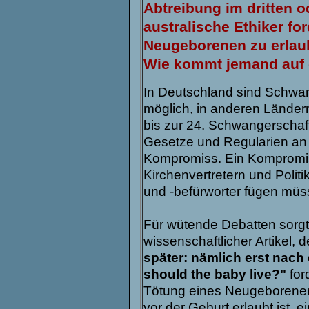
Abtreibung im dritten o
australische Ethiker fo
Neugeborenen zu erlaub
Wie kommt jemand auf d
In Deutschland sind Schwang
möglich, in anderen Ländern
bis zur 24. Schwangerschaft
Gesetze und Regularien an f
Kompromiss. Ein Kompromis
Kirchenvertretern und Poli
und -befürworter fügen müs
Für wütende Debatten sorgt 
wissenschaftlicher Artikel, d
später: nämlich erst nach 
should the baby live?"
for
Tötung eines Neugeborenen) 
vor der Geburt erlaubt ist, e