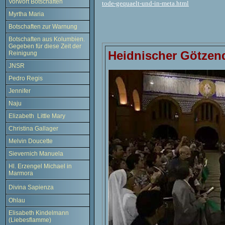
Vorwort Botschaften
tode-gequaelt-und-in-meta.html
Myrtha Maria
Botschaften zur Warnung
Botschaften aus Kolumbien.
Gegeben für diese Zeit der
H
eidnischer Götzend
Reinigung
JNSR
Pedro Regis
Jennifer
Naju
Elizabeth Little Mary
Christina Gallager
Melvin Doucette
Sievernich Manuela
Hl. Erzengel Michael in
Marmora
Divina Sapienza
Ohlau
Elisabeth Kindelmann
(Liebesflamme)